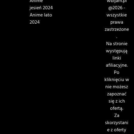
Anime
wbijam.pl
jesień 2024
@2026 -
Anime lato
wszystkie
2024
prawa
zastrzeżone
.
Na stronie
występują
linki
afiliacyjne.
Po
kliknięciu w
nie możesz
zapoznać
się z ich
ofertą.
Za
skorzystani
e z oferty