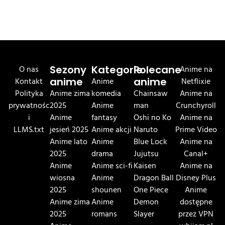
O nas
Sezony
Kategorie
Polecane
Anime na
Kontakt
anime
Anime
anime
Netflixie
Polityka
Anime zima
komedia
Chainsaw
Anime na
prywatnośc
2025
Anime
man
Crunchyroll
i
Anime
fantasy
Oshi no Ko
Anime na
LLMS.txt
jesień 2025
Anime akcji
Naruto
Prime Video
Anime lato
Anime
Blue Lock
Anime na
2025
drama
Jujutsu
Canal+
Anime
Anime sci-fi
Kaisen
Anime na
wiosna
Anime
Dragon Ball
Disney Plus
2025
shounen
One Piece
Anime
Anime zima
Anime
Demon
dostępne
2025
romans
Slayer
przez VPN