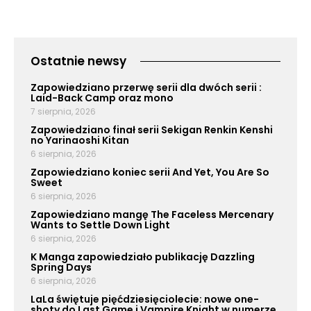
Ostatnie newsy
Zapowiedziano przerwę serii dla dwóch serii :
Laid-Back Camp oraz mono
7 sierpnia, 2026
Zapowiedziano finał serii Sekigan Renkin Kenshi
no Yarinaoshi Kitan
6 sierpnia, 2026
Zapowiedziano koniec serii And Yet, You Are So
Sweet
6 sierpnia, 2026
Zapowiedziano mangę The Faceless Mercenary
Wants to Settle Down Light
6 sierpnia, 2026
K Manga zapowiedziało publikację Dazzling
Spring Days
6 sierpnia, 2026
LaLa świętuje pięćdziesięciolecie: nowe one-
shoty do Last Game i Vampire Knight w numerze