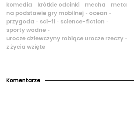
komedia
krótkie odcinki
mecha
meta
-
-
-
-
na podstawie gry mobilnej
ocean
-
-
przygoda
sci-fi
science-fiction
-
-
-
sporty wodne
-
urocze dziewczyny robiące urocze rzeczy
-
z życia wzięte
Komentarze