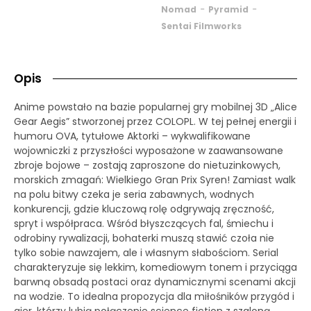
-
-
Nomad
Pyramid
Sentai Filmworks
Opis
Anime powstało na bazie popularnej gry mobilnej 3D „Alice
Gear Aegis” stworzonej przez COLOPL. W tej pełnej energii i
humoru OVA, tytułowe Aktorki – wykwalifikowane
wojowniczki z przyszłości wyposażone w zaawansowane
zbroje bojowe – zostają zaproszone do nietuzinkowych,
morskich zmagań: Wielkiego Gran Prix Syren! Zamiast walk
na polu bitwy czeka je seria zabawnych, wodnych
konkurencji, gdzie kluczową rolę odgrywają zręczność,
spryt i współpraca. Wśród błyszczących fal, śmiechu i
odrobiny rywalizacji, bohaterki muszą stawić czoła nie
tylko sobie nawzajem, ale i własnym słabościom. Serial
charakteryzuje się lekkim, komediowym tonem i przyciąga
barwną obsadą postaci oraz dynamicznymi scenami akcji
na wodzie. To idealna propozycja dla miłośników przygód i
gier, którzy lubią połączenie science fiction z szaloną,