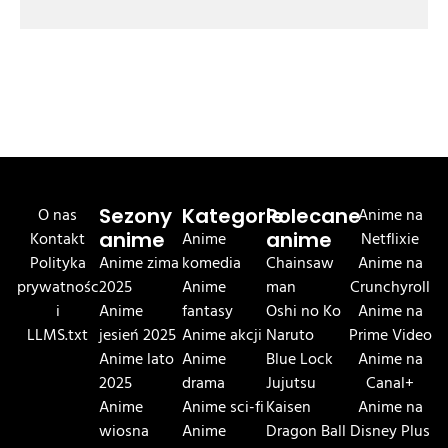
O nas
Sezony
Kategorie
Polecane
Anime na
Kontakt
anime
Anime
anime
Netflixie
Polityka
Anime zima
komedia
Chainsaw
Anime na
prywatnośc
2025
Anime
man
Crunchyroll
i
Anime
fantasy
Oshi no Ko
Anime na
LLMS.txt
jesień 2025
Anime akcji
Naruto
Prime Video
Anime lato
Anime
Blue Lock
Anime na
2025
drama
Jujutsu
Canal+
Anime
Anime sci-fi
Kaisen
Anime na
wiosna
Anime
Dragon Ball
Disney Plus