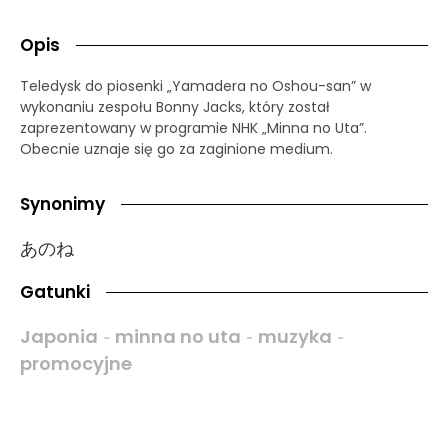
Opis
Teledysk do piosenki „Yamadera no Oshou-san” w
wykonaniu zespołu Bonny Jacks, który został
zaprezentowany w programie NHK „Minna no Uta”.
Obecnie uznaje się go za zaginione medium.
Synonimy
あのね
Gatunki
Japonia
minna no uta
muzyka
-
-
-
promocyjne