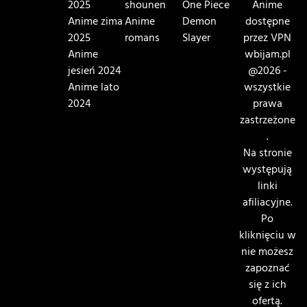
2025
shounen
One Piece
Anime
Anime zima
Anime
Demon
dostępne
2025
romans
Slayer
przez VPN
Anime
wbijam.pl
jesień 2024
@2026 -
Anime lato
wszystkie
2024
prawa
zastrzeżone
.
Na stronie
występują
linki
afiliacyjne.
Po
kliknięciu w
nie możesz
zapoznać
się z ich
ofertą.