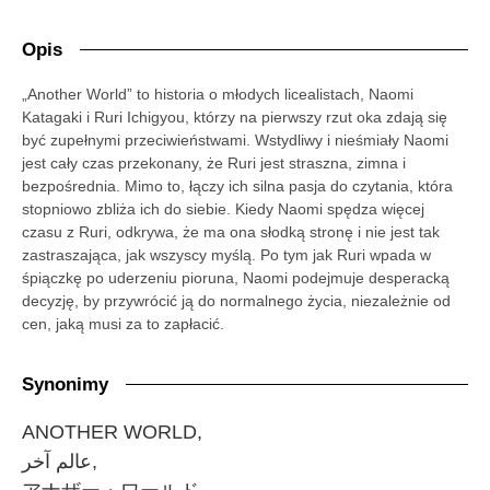
Opis
„Another World” to historia o młodych licealistach, Naomi
Katagaki i Ruri Ichigyou, którzy na pierwszy rzut oka zdają się
być zupełnymi przeciwieństwami. Wstydliwy i nieśmiały Naomi
jest cały czas przekonany, że Ruri jest straszna, zimna i
bezpośrednia. Mimo to, łączy ich silna pasja do czytania, która
stopniowo zbliża ich do siebie. Kiedy Naomi spędza więcej
czasu z Ruri, odkrywa, że ma ona słodką stronę i nie jest tak
zastraszająca, jak wszyscy myślą. Po tym jak Ruri wpada w
śpiączkę po uderzeniu pioruna, Naomi podejmuje desperacką
decyzję, by przywrócić ją do normalnego życia, niezależnie od
cen, jaką musi za to zapłacić.
Synonimy
ANOTHER WORLD,
عالم آخر,