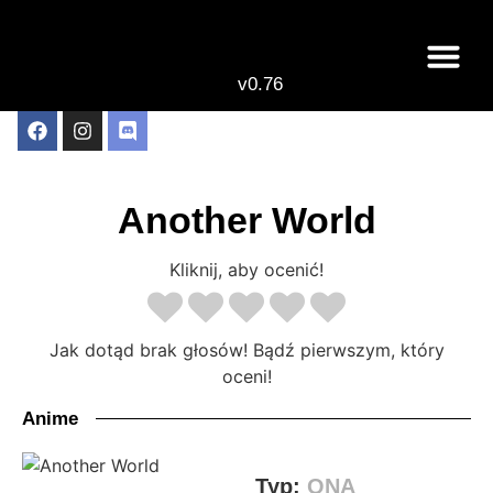
v0.76
Live odcinki
Najlepsze anime 
Another World
Kliknij, aby ocenić!
Jak dotąd brak głosów! Bądź pierwszym, który
oceni!
Anime
Typ:
ONA