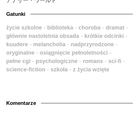
アナザー・ワールド
Gatunki
życie szkolne
-
biblioteka
-
choroba
-
dramat
-
głównie nastoletnia obsada
-
krótkie odcinki
-
kuudere
-
melancholia
-
nadprzyrodzone
-
oryginalne
-
osiągnięcie pełnoletności
-
pełne cgi
-
psychologiczne
-
romans
-
sci-fi
-
science-fiction
-
szkoła
-
z życia wzięte
Komentarze