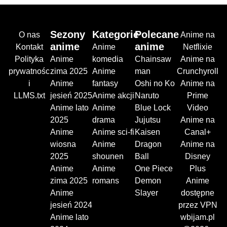
Sezony
Kategorie
Polecane
O nas
Anime na
anime
anime
Kontakt
Anime
Netflixie
Polityka
Anime
komedia
Chainsaw
Anime na
prywatnośc
zima 2025
Anime
man
Crunchyroll
i
Anime
fantasy
Oshi no Ko
Anime na
LLMS.txt
jesień 2025
Anime akcji
Naruto
Prime
Anime lato
Anime
Blue Lock
Video
2025
drama
Jujutsu
Anime na
Anime
Anime sci-fi
Kaisen
Canal+
wiosna
Anime
Dragon
Anime na
2025
shounen
Ball
Disney
Anime
Anime
One Piece
Plus
zima 2025
romans
Demon
Anime
Anime
Slayer
dostępne
jesień 2024
przez VPN
Anime lato
wbijam.pl