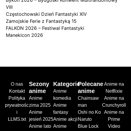
Bykon 2026 – Bydgoski Konwent Multifandomowy
VIII
Częstochowski Dzień Fantastyki XIV
Zamojskie Ferie z Fantastyką 15
FALKON 2026 – Festiwal Fantastyki
Manekicon 2026
Sezony
Kategorie
Polecane
O nas
Anime na
anime
anime
Kontakt
Anime
Netflixie
Polityka
Anime
komedia
Chainsaw
Anime na
prywatnośc
zima 2025
Anime
man
Crunchyroll
i
Anime
fantasy
Oshi no Ko
Anime na
LLMS.txt
jesień 2025
Anime akcji
Naruto
Prime
Anime lato
Anime
Blue Lock
Video