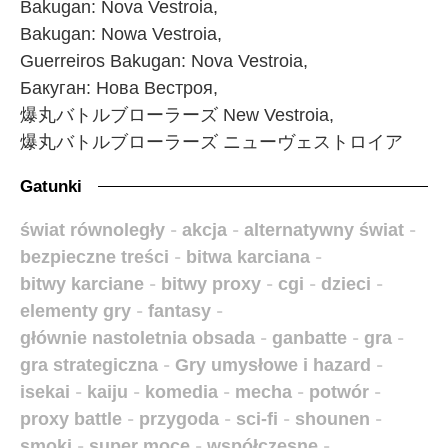
Bakugan: Nova Vestroia,
Bakugan: Nowa Vestroia,
Guerreiros Bakugan: Nova Vestroia,
Бакуган: Нова Вестроя,
爆丸バトルブローラーズ New Vestroia,
爆丸バトルブローラーズ ニューヴェストロイア
Gatunki
świat równoległy
-
akcja
-
alternatywny świat
-
bezpieczne treści
-
bitwa karciana
-
bitwy karciane
-
bitwy proxy
-
cgi
-
dzieci
-
elementy gry
-
fantasy
-
głównie nastoletnia obsada
-
ganbatte
-
gra
-
gra strategiczna
-
Gry umysłowe i hazard
-
isekai
-
kaiju
-
komedia
-
mecha
-
potwór
-
proxy battle
-
przygoda
-
sci-fi
-
shounen
-
smoki
-
super moce
-
współczesne
-