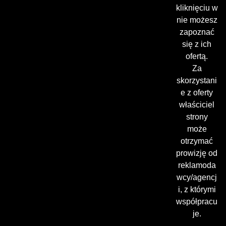
kliknięciu w
nie możesz
zapoznać
się z ich
ofertą.
Za
skorzystani
e z oferty
właściciel
strony
może
otrzymać
prowizję od
reklamoda
wcy/agencj
i, z którymi
współpracu
je.