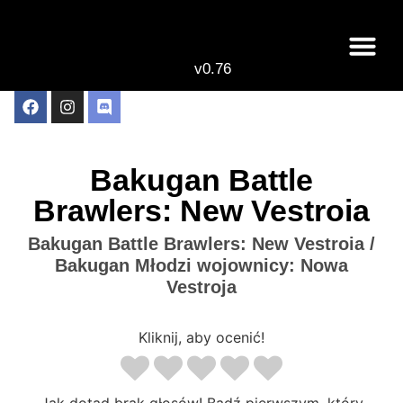
v0.76
Live odcinki
Najlepsze anime 
Bakugan Battle
Brawlers: New Vestroia
Bakugan Battle Brawlers: New Vestroia /
Bakugan Młodzi wojownicy: Nowa
Vestroja
Kliknij, aby ocenić!
Jak dotąd brak głosów! Bądź pierwszym, który