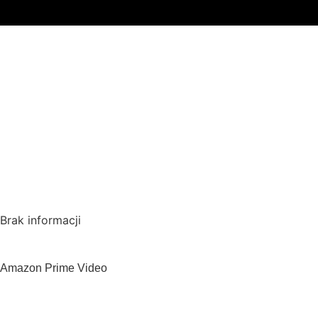
Gdzie oglądać? (beta)
Pamiętaj, że możesz użyć
VPN i ominąć blokadę
regionalną!
*Polecana promocja na
VPN
Polska
Brak informacji
USA
Amazon Prime Video
Wielka Brytania