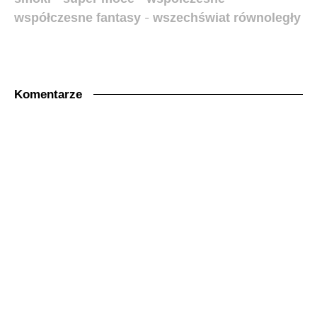
współczesne fantasy
-
wszechświat równoległy
Komentarze