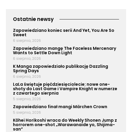
Ostatnie newsy
Zapowiedziano koniec serii And Yet, You Are So
Sweet
6 sierpnia, 2026
Zapowiedziano mangę The Faceless Mercenary
Wants to Settle Down Light
6 sierpnia, 2026
K Manga zapowiedziało publikację Dazzling
Spring Days
6 sierpnia, 2026
LaLa świętuje pięćdziesięciolecie: nowe one-
shoty do Last Game i Vampire Knight w numerze
z czwartego sierpnia
5 sierpnia, 2026
Zapowiedziano finał mangi Märchen Crown
5 sierpnia, 2026
Kōhei Horikoshi wraca do Weekly Shonen Jump z
horrorem one-shot „Warawanaide yo, Shijima-
san”