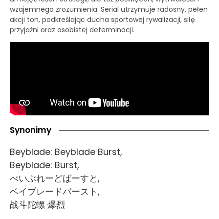
wzajemnego zrozumienia. Serial utrzymuje radosny, pełen
akcji ton, podkreślając ducha sportowej rywalizacji, siłę
przyjaźni oraz osobistej determinacji.
Synonimy
Beyblade: Beyblade Burst,
Beyblade: Burst,
べいぶれーどばーすと,
ベイブレードバースト,
战斗陀螺 爆烈