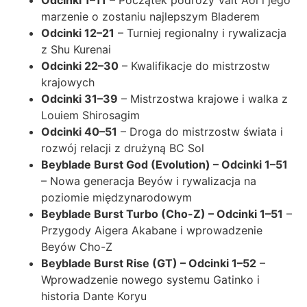
Odcinki 1–11
– Początek podróży Valt Aoi i jego
marzenie o zostaniu najlepszym Bladerem
Odcinki 12–21
– Turniej regionalny i rywalizacja
z Shu Kurenai
Odcinki 22–30
– Kwalifikacje do mistrzostw
krajowych
Odcinki 31–39
– Mistrzostwa krajowe i walka z
Louiem Shirosagim
Odcinki 40–51
– Droga do mistrzostw świata i
rozwój relacji z drużyną BC Sol
Beyblade Burst God (Evolution) – Odcinki 1–51
– Nowa generacja Beyów i rywalizacja na
poziomie międzynarodowym
Beyblade Burst Turbo (Cho-Z) – Odcinki 1–51
–
Przygody Aigera Akabane i wprowadzenie
Beyów Cho-Z
Beyblade Burst Rise (GT) – Odcinki 1–52
–
Wprowadzenie nowego systemu Gatinko i
historia Dante Koryu