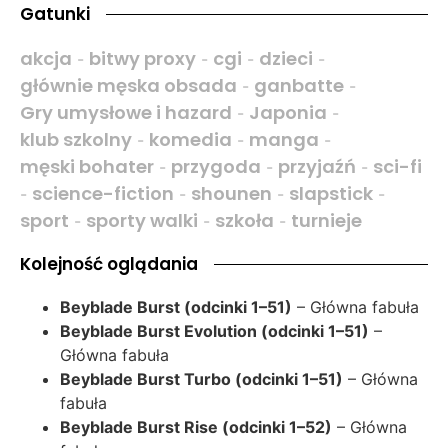
Gatunki
akcja
bitwy proxy
cgi
dzieci
-
-
-
-
głównie męska obsada
ganbatte
-
-
Gry umysłowe i hazard
Japonia
-
-
klub szkolny
komedia
manga
-
-
-
męski bohater
przygoda
przyjaźń
sci-fi
-
-
-
science-fiction
shounen
slapstick
-
-
-
-
sport
sporty walki
szkoła
turnieje
-
-
-
Kolejność oglądania
Beyblade Burst (odcinki 1–51)
– Główna fabuła
Beyblade Burst Evolution (odcinki 1–51)
–
Główna fabuła
Beyblade Burst Turbo (odcinki 1–51)
– Główna
fabuła
Beyblade Burst Rise (odcinki 1–52)
– Główna