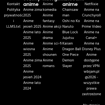
Kontakt
anime
Anime
anime
Netflixie
Polityka
Anime zima
komedia
Chainsaw
Anime na
prywatnośc
2025
Anime
man
Crunchyroll
i
Anime
fantasy
Oshi no Ko
Anime na
LLMS.txt
jesień 2025
Anime akcji
Naruto
Prime Video
Anime lato
Anime
Blue Lock
Anime na
2025
drama
Jujutsu
Canal+
Anime
Anime sci-fi
Kaisen
Anime na
wiosna
Anime
Dragon Ball
Disney Plus
2025
shounen
One Piece
Anime
Anime zima
Anime
Demon
dostępne
2025
romans
Slayer
przez VPN
Anime
wbijam.pl
jesień 2024
@2026 -
Anime lato
wszystkie
2024
prawa
zastrzeżone
.