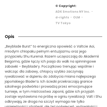
© Copyright:
-
ADK Emotions NY Inc.
-
-
d-rights
OLM
TV Tokyo
Opis
„Beyblade Burst” to energiczna opowieść o Valtcie Aoi,
młodym chłopaku pełnym entuzjazmu oraz jego
przyjacielu Shu Kurenai. Razem uczęszczają do Akademii
Beigoma, gdzie łączy ich pasja do walk na spinningowe
zabawki – Beyblade’y. Początkowo trenując wspólnie i
walcząc dla zabawy, chłopcy szybko zaczynają
rywalizować w dążeniu do zdobycia miana najlepszego
japońskiego Blader’a. Ich ścieżki przekraczają granice
szkolnego podwórka i prowadzą przez emocjonujące
turnieje, w tym mistrzostwa Japonii, gdzie ich przyjaźń
zostaje wystawiona na próbę w ogniu rywalizacji. Valt i Shu
odkrywają, że droga na szczyt wymaga nie tylko
umiejętności i strategii, ale też poświęceń, wytrwałości i