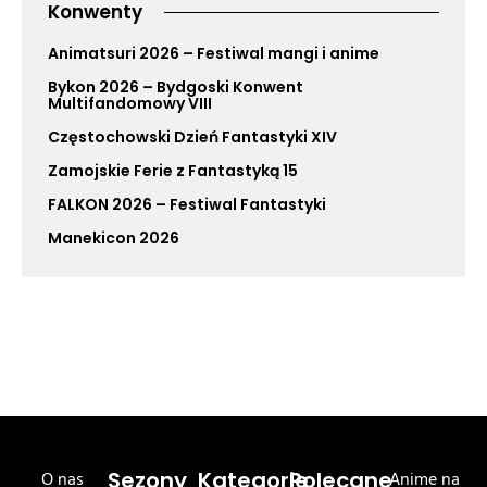
Konwenty
Animatsuri 2026 – Festiwal mangi i anime
Bykon 2026 – Bydgoski Konwent
Multifandomowy VIII
Częstochowski Dzień Fantastyki XIV
Zamojskie Ferie z Fantastyką 15
FALKON 2026 – Festiwal Fantastyki
Manekicon 2026
O nas
Sezony
Kategorie
Polecane
Anime na