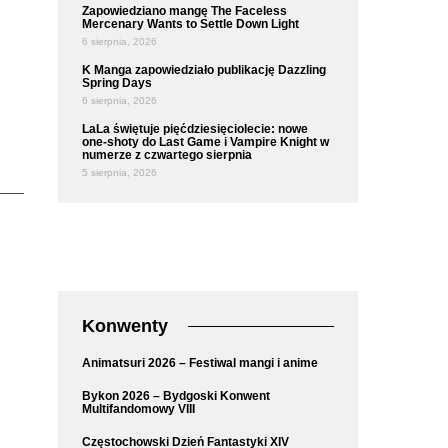
Zapowiedziano mangę The Faceless
Mercenary Wants to Settle Down Light
6 sierpnia, 2026
K Manga zapowiedziało publikację Dazzling
Spring Days
6 sierpnia, 2026
LaLa świętuje pięćdziesięciolecie: nowe
one-shoty do Last Game i Vampire Knight w
numerze z czwartego sierpnia
5 sierpnia, 2026
Konwenty
Animatsuri 2026 – Festiwal mangi i anime
Bykon 2026 – Bydgoski Konwent
Multifandomowy VIII
Częstochowski Dzień Fantastyki XIV