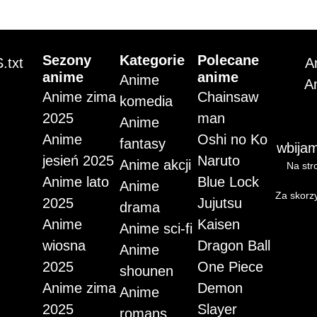
Sezony
Kategorie
Polecane
.txt
A
anime
anime
Anime
A
Anime zima
Chainsaw
komedia
2025
man
Anime
Anime
Oshi no Ko
fantasy
wbijam
jesień 2025
Naruto
Anime akcji
Na stro
Anime lato
Blue Lock
Anime
Za skorzy
2025
Jujutsu
drama
Anime
Kaisen
Anime sci-fi
wiosna
Dragon Ball
Anime
2025
One Piece
shounen
Anime zima
Demon
Anime
2025
Slayer
romans