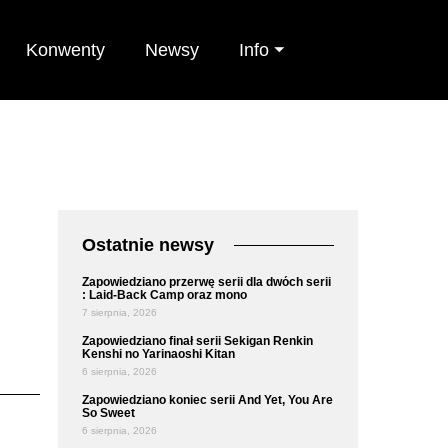
Konwenty
Newsy
Info ⏷
Ostatnie newsy
Zapowiedziano przerwę serii dla dwóch serii
: Laid-Back Camp oraz mono
7 sierpnia, 2026
Zapowiedziano finał serii Sekigan Renkin
Kenshi no Yarinaoshi Kitan
6 sierpnia, 2026
Zapowiedziano koniec serii And Yet, You Are
So Sweet
6 sierpnia, 2026