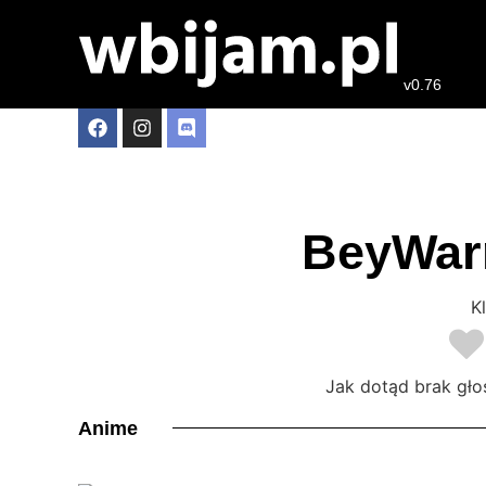
v0.76
BeyWarr
Kl
Jak dotąd brak gło
Anime