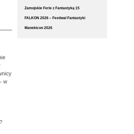
Zamojskie Ferie z Fantastyką 15
FALKON 2026 – Festiwal Fantastyki
Manekicon 2026
nie
w
wnicy
– w
?