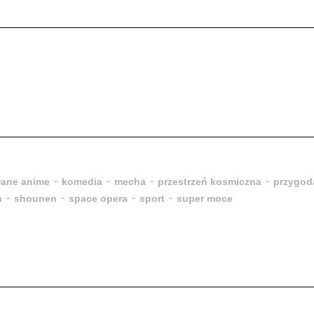
-
-
-
-
wane anime
komedia
mecha
przestrzeń kosmiczna
przygod
-
-
-
-
n
shounen
space opera
sport
super moce