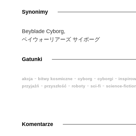
Synonimy
Beyblade Cyborg,
ベイウォーリアーズ サイボーグ
Gatunki
-
-
-
-
akcja
bitwy kosmiczne
cyborg
cyborgi
inspiro
-
-
-
-
przyjaźń
przyszłość
roboty
sci-fi
science-fictio
Komentarze