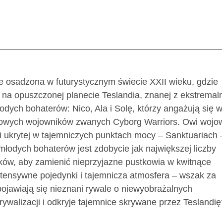
e osadzona w futurystycznym świecie XXII wieku, gdzie
ę na opuszczonej planecie Teslandia, znanej z ekstremal
ych bohaterów: Nico, Ala i Solę, którzy angażują się 
ynowych wojowników zwanych Cyborg Warriors. Owi wojo
ii ukrytej w tajemniczych punktach mocy – Sanktuariach 
młodych bohaterów jest zdobycie jak największej liczby
ów, aby zamienić nieprzyjazne pustkowia w kwitnące
ntensywne pojedynki i tajemnicza atmosfera – wszak za
pojawiają się nieznani rywale o niewyobrażalnych
rywalizacji i odkryje tajemnice skrywane przez Teslandię