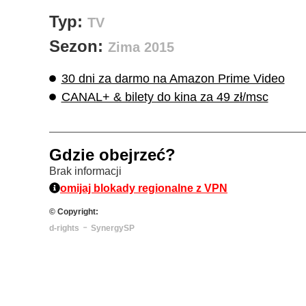
Typ:
TV
Sezon:
Zima 2015
30 dni za darmo na Amazon Prime Video
CANAL+ & bilety do kina za 49 zł/msc
Gdzie obejrzeć?
Brak informacji
omijaj blokady regionalne z VPN
© Copyright:
-
d-rights
SynergySP