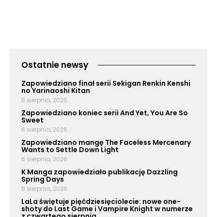
Ostatnie newsy
Zapowiedziano finał serii Sekigan Renkin Kenshi
no Yarinaoshi Kitan
6 sierpnia, 2026
Zapowiedziano koniec serii And Yet, You Are So
Sweet
6 sierpnia, 2026
Zapowiedziano mangę The Faceless Mercenary
Wants to Settle Down Light
6 sierpnia, 2026
K Manga zapowiedziało publikację Dazzling
Spring Days
6 sierpnia, 2026
LaLa świętuje pięćdziesięciolecie: nowe one-
shoty do Last Game i Vampire Knight w numerze
z czwartego sierpnia