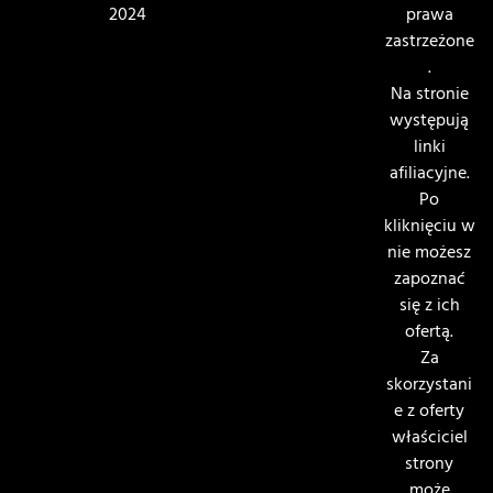
2024
prawa
zastrzeżone
.
Na stronie
występują
linki
afiliacyjne.
Po
kliknięciu w
nie możesz
zapoznać
się z ich
ofertą.
Za
skorzystani
e z oferty
właściciel
strony
może