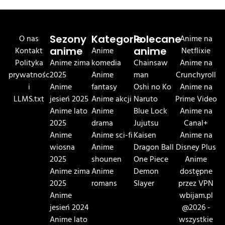
O nas
Sezony
Kategorie
Polecane
Anime na
Kontakt
anime
Anime
anime
Netflixie
Polityka
Anime zima
komedia
Chainsaw
Anime na
prywatnośc
2025
Anime
man
Crunchyroll
i
Anime
fantasy
Oshi no Ko
Anime na
LLMS.txt
jesień 2025
Anime akcji
Naruto
Prime Video
Anime lato
Anime
Blue Lock
Anime na
2025
drama
Jujutsu
Canal+
Anime
Anime sci-fi
Kaisen
Anime na
wiosna
Anime
Dragon Ball
Disney Plus
2025
shounen
One Piece
Anime
Anime zima
Anime
Demon
dostępne
2025
romans
Slayer
przez VPN
Anime
wbijam.pl
jesień 2024
@2026 -
Anime lato
wszystkie