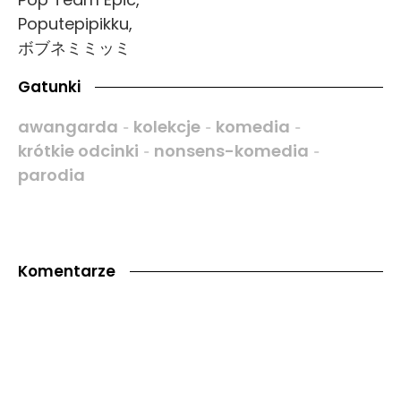
Poputepipikku,
ボブネミミッミ
Gatunki
awangarda
kolekcje
komedia
-
-
-
krótkie odcinki
nonsens-komedia
-
-
parodia
Komentarze