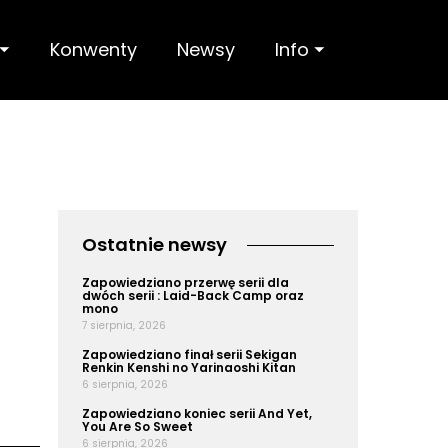
 ⏷
Konwenty
Newsy
Info ⏷
Ostatnie newsy
Zapowiedziano przerwę serii dla
dwóch serii : Laid-Back Camp oraz
mono
7 sierpnia, 2026
Zapowiedziano finał serii Sekigan
Renkin Kenshi no Yarinaoshi Kitan
6 sierpnia, 2026
Zapowiedziano koniec serii And Yet,
You Are So Sweet
6 sierpnia, 2026