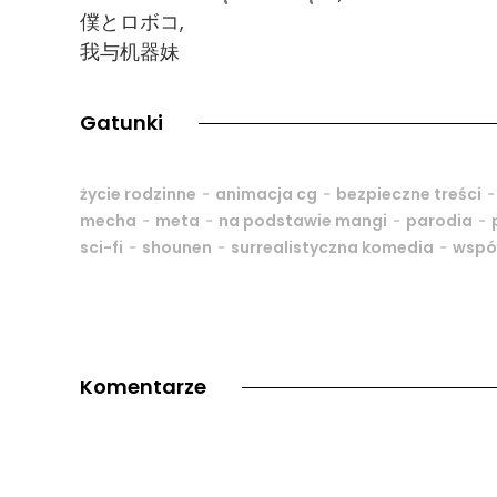
僕とロボコ,
我与机器妹
Gatunki
-
-
życie rodzinne
animacja cg
bezpieczne treści
-
-
-
-
mecha
meta
na podstawie mangi
parodia
-
-
-
sci-fi
shounen
surrealistyczna komedia
wspó
Komentarze