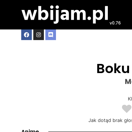
v0.76
Boku
M
Kl
Jak dotąd brak gło
Anime