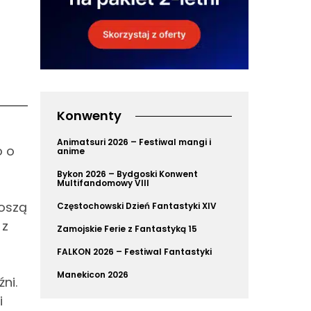
Konwenty
Animatsuri 2026 – Festiwal mangi i
o o
anime
Bykon 2026 – Bydgoski Konwent
Multifandomowy VIII
noszą
Częstochowski Dzień Fantastyki XIV
 z
Zamojskie Ferie z Fantastyką 15
FALKON 2026 – Festiwal Fantastyki
Manekicon 2026
ni.
i