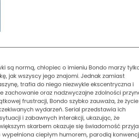
i są normą, chłopiec o imieniu Bondo marzy tylk
ę, jak wszyscy jego znajomi. Jednak zamiast
zynę, trafia do niego niezwykle ekscentryczna i
we zachowanie oraz nadzwyczajne zdolności przy
kowej frustracji, Bondo szybko zauważa, że życie
czekiwanych wydarzeń. Serial przedstawia ich
ytuacji i zabawnych interakcji, ukazując, że
większym skarbem okazuje się świadomość przyjaź
 wypełniona ciepłym humorem, parodią konwencj