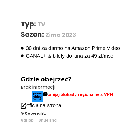
Typ:
TV
Sezon:
Zima 2023
30 dni za darmo na Amazon Prime Video
CANAL+ & bilety do kina za 49 zł/msc
Gdzie obejrzeć?
Brak informacji
omijaj blokady regionalne z VPN
oficjalna strona
© Copyright:
-
Gallop
Shueisha