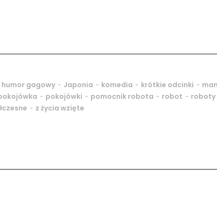
-
-
-
-
-
humor gagowy
Japonia
komedia
krótkie odcinki
ma
-
-
-
-
pokojówka
pokojówki
pomocnik robota
robot
roboty
-
łczesne
z życia wzięte