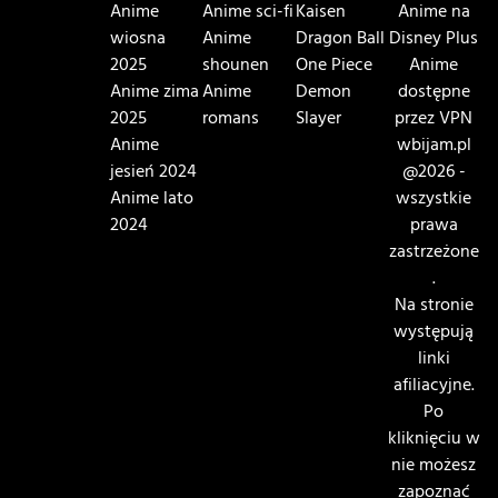
Anime
Anime sci-fi
Kaisen
Anime na
wiosna
Anime
Dragon Ball
Disney Plus
2025
shounen
One Piece
Anime
Anime zima
Anime
Demon
dostępne
2025
romans
Slayer
przez VPN
Anime
wbijam.pl
jesień 2024
@2026 -
Anime lato
wszystkie
2024
prawa
zastrzeżone
.
Na stronie
występują
linki
afiliacyjne.
Po
kliknięciu w
nie możesz
zapoznać