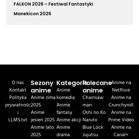
FALKON 2026 – Festiwal Fantastyki
Manekicon 2026
O nas
Sezony
Kategorie
Polecane
Anime na
Kontakt
anime
Anime
anime
Netflixie
Polityka
Anime zima
komedia
Chainsaw
Anime na
prywatnośc
2025
Anime
man
Crunchyroll
i
Anime
fantasy
Oshi no Ko
Anime na
LLMS.txt
jesień 2025
Anime akcji
Naruto
Prime Video
Anime lato
Anime
Blue Lock
Anime na
2025
drama
Jujutsu
Canal+