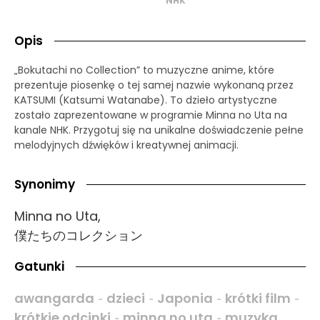
NHK
Opis
„Bokutachi no Collection” to muzyczne anime, które
prezentuje piosenkę o tej samej nazwie wykonaną przez
KATSUMI (Katsumi Watanabe). To dzieło artystyczne
zostało zaprezentowane w programie Minna no Uta na
kanale NHK. Przygotuj się na unikalne doświadczenie pełne
melodyjnych dźwięków i kreatywnej animacji.
Synonimy
Minna no Uta,
僕たちのコレクション
Gatunki
awangarda
dzieci
Japonia
krótki film
-
-
-
-
krótkie odcinki
minna no uta
muzyka
-
-