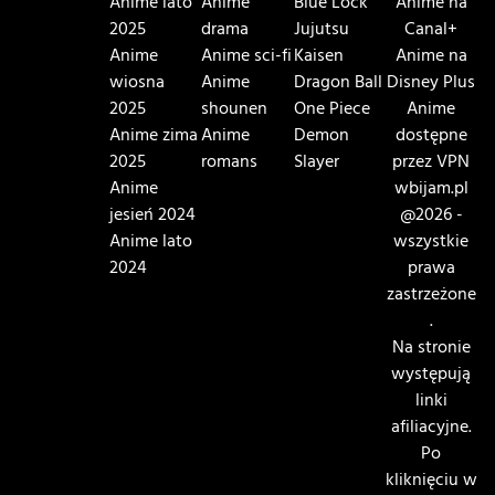
Anime lato
Anime
Blue Lock
Anime na
2025
drama
Jujutsu
Canal+
Anime
Anime sci-fi
Kaisen
Anime na
wiosna
Anime
Dragon Ball
Disney Plus
2025
shounen
One Piece
Anime
Anime zima
Anime
Demon
dostępne
2025
romans
Slayer
przez VPN
Anime
wbijam.pl
jesień 2024
@2026 -
Anime lato
wszystkie
2024
prawa
zastrzeżone
.
Na stronie
występują
linki
afiliacyjne.
Po
kliknięciu w