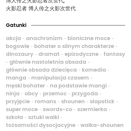
博人传之火影忍者次世代,
火影忍者 博人传之火影次世代
Gatunki
akcja
anachronizm
bioniczne moce
-
-
-
bogowie
bohater o silnym charakterze
-
-
dinozaury
dramat
epizodyczne
fantasy
-
-
-
głównie nastoletnia obsada
-
-
głównie obsada dziecięca
komedia
-
-
manga
manipulacja czasem
-
-
męski bohater
na podstawie mangi
-
-
ninja
obcy
przemoc
przygoda
-
-
-
-
przyjęcie
romans
shounen
slapstick
-
-
-
-
super moce
swords-co
szermierka
-
-
-
szkoła
sztuki walki
-
-
tożsamości dysocjacyjne
walka-shounen
-