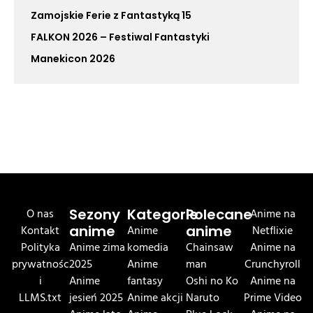
Zamojskie Ferie z Fantastyką 15
FALKON 2026 – Festiwal Fantastyki
Manekicon 2026
O nas
Sezony
Kategorie
Polecane
Anime na
Kontakt
anime
Anime
anime
Netflixie
Polityka
Anime zima
komedia
Chainsaw
Anime na
prywatnośc
2025
Anime
man
Crunchyroll
i
Anime
fantasy
Oshi no Ko
Anime na
LLMS.txt
jesień 2025
Anime akcji
Naruto
Prime Video