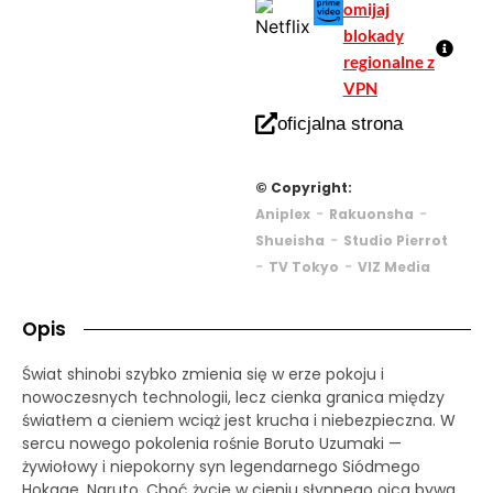
omijaj
blokady
regionalne z
VPN
oficjalna strona
© Copyright:
-
-
Aniplex
Rakuonsha
-
Shueisha
Studio Pierrot
-
-
TV Tokyo
VIZ Media
Opis
Świat shinobi szybko zmienia się w erze pokoju i
nowoczesnych technologii, lecz cienka granica między
światłem a cieniem wciąż jest krucha i niebezpieczna. W
sercu nowego pokolenia rośnie Boruto Uzumaki —
żywiołowy i niepokorny syn legendarnego Siódmego
Hokage, Naruto. Choć życie w cieniu słynnego ojca bywa