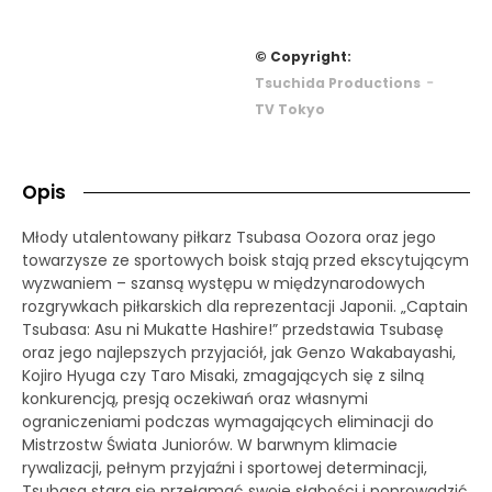
© Copyright:
-
Tsuchida Productions
TV Tokyo
Opis
Młody utalentowany piłkarz Tsubasa Oozora oraz jego
towarzysze ze sportowych boisk stają przed ekscytującym
wyzwaniem – szansą występu w międzynarodowych
rozgrywkach piłkarskich dla reprezentacji Japonii. „Captain
Tsubasa: Asu ni Mukatte Hashire!” przedstawia Tsubasę
oraz jego najlepszych przyjaciół, jak Genzo Wakabayashi,
Kojiro Hyuga czy Taro Misaki, zmagających się z silną
konkurencją, presją oczekiwań oraz własnymi
ograniczeniami podczas wymagających eliminacji do
Mistrzostw Świata Juniorów. W barwnym klimacie
rywalizacji, pełnym przyjaźni i sportowej determinacji,
Tsubasa stara się przełamać swoje słabości i poprowadzić