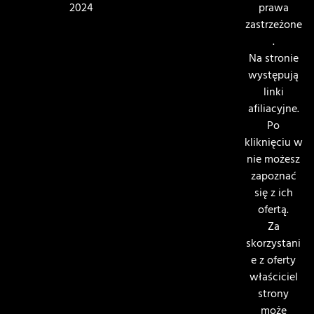
2024
prawa
zastrzeżone
.
Na stronie
występują
linki
afiliacyjne.
Po
kliknięciu w
nie możesz
zapoznać
się z ich
ofertą.
Za
skorzystani
e z oferty
właściciel
strony
może