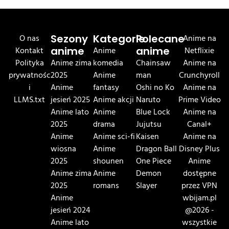
O nas
Sezony
Kategorie
Polecane
Anime na
Kontakt
anime
Anime
anime
Netflixie
Polityka
Anime zima
komedia
Chainsaw
Anime na
prywatnośc
2025
Anime
man
Crunchyroll
i
Anime
fantasy
Oshi no Ko
Anime na
LLMS.txt
jesień 2025
Anime akcji
Naruto
Prime Video
Anime lato
Anime
Blue Lock
Anime na
2025
drama
Jujutsu
Canal+
Anime
Anime sci-fi
Kaisen
Anime na
wiosna
Anime
Dragon Ball
Disney Plus
2025
shounen
One Piece
Anime
Anime zima
Anime
Demon
dostępne
2025
romans
Slayer
przez VPN
Anime
wbijam.pl
jesień 2024
@2026 -
Anime lato
wszystkie