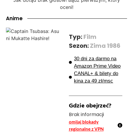
oceni!
Anime
Typ:
Film
Sezon:
Zima 1986
30 dni za darmo na
Amazon Prime Video
CANAL+ & bilety do
kina za 49 zł/msc
Gdzie obejrzeć?
Brak informacji
omijaj blokady
regionalne z VPN