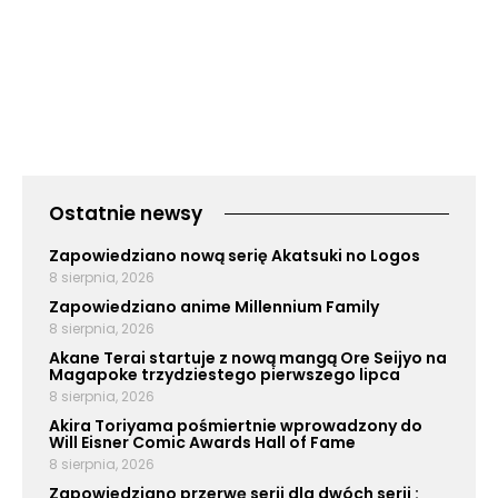
Ostatnie newsy
Zapowiedziano nową serię Akatsuki no Logos
8 sierpnia, 2026
Zapowiedziano anime Millennium Family
8 sierpnia, 2026
Akane Terai startuje z nową mangą Ore Seijyo na
Magapoke trzydziestego pierwszego lipca
8 sierpnia, 2026
Akira Toriyama pośmiertnie wprowadzony do
Will Eisner Comic Awards Hall of Fame
8 sierpnia, 2026
Zapowiedziano przerwę serii dla dwóch serii :