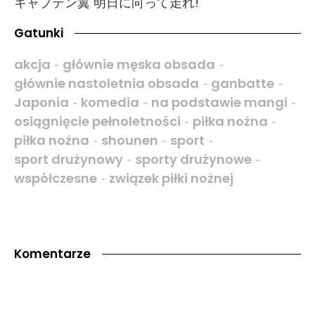
キャプテン翼 明日に向って走れ!
Gatunki
akcja
głównie męska obsada
-
-
głównie nastoletnia obsada
ganbatte
-
-
Japonia
komedia
na podstawie mangi
-
-
-
osiągnięcie pełnoletności
piłka nożna
-
-
piłka nożna
shounen
sport
-
-
-
sport drużynowy
sporty drużynowe
-
-
współczesne
związek piłki nożnej
-
Komentarze