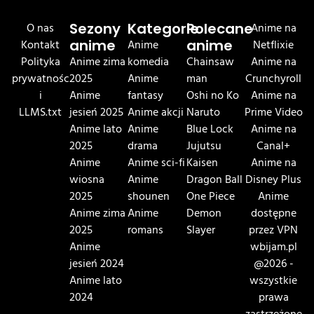
O nas
Sezony
Kategorie
Polecane
Anime na
Kontakt
anime
Anime
anime
Netflixie
Polityka
Anime zima
komedia
Chainsaw
Anime na
prywatnośc
2025
Anime
man
Crunchyroll
i
Anime
fantasy
Oshi no Ko
Anime na
LLMS.txt
jesień 2025
Anime akcji
Naruto
Prime Video
Anime lato
Anime
Blue Lock
Anime na
2025
drama
Jujutsu
Canal+
Anime
Anime sci-fi
Kaisen
Anime na
wiosna
Anime
Dragon Ball
Disney Plus
2025
shounen
One Piece
Anime
Anime zima
Anime
Demon
dostępne
2025
romans
Slayer
przez VPN
Anime
wbijam.pl
jesień 2024
@2026 -
Anime lato
wszystkie
2024
prawa