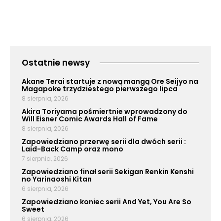
Ostatnie newsy
Akane Terai startuje z nową mangą Ore Seijyo na
Magapoke trzydziestego pierwszego lipca
8 sierpnia, 2026
Akira Toriyama pośmiertnie wprowadzony do
Will Eisner Comic Awards Hall of Fame
8 sierpnia, 2026
Zapowiedziano przerwę serii dla dwóch serii :
Laid-Back Camp oraz mono
7 sierpnia, 2026
Zapowiedziano finał serii Sekigan Renkin Kenshi
no Yarinaoshi Kitan
6 sierpnia, 2026
Zapowiedziano koniec serii And Yet, You Are So
Sweet
6 sierpnia, 2026