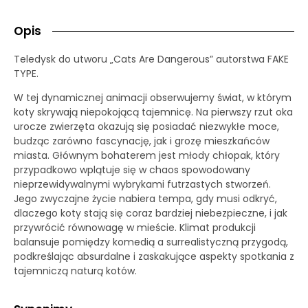
Opis
Teledysk do utworu „Cats Are Dangerous” autorstwa FAKE
TYPE.
W tej dynamicznej animacji obserwujemy świat, w którym
koty skrywają niepokojącą tajemnicę. Na pierwszy rzut oka
urocze zwierzęta okazują się posiadać niezwykłe moce,
budząc zarówno fascynację, jak i grozę mieszkańców
miasta. Głównym bohaterem jest młody chłopak, który
przypadkowo wplątuje się w chaos spowodowany
nieprzewidywalnymi wybrykami futrzastych stworzeń.
Jego zwyczajne życie nabiera tempa, gdy musi odkryć,
dlaczego koty stają się coraz bardziej niebezpieczne, i jak
przywrócić równowagę w mieście. Klimat produkcji
balansuje pomiędzy komedią a surrealistyczną przygodą,
podkreślając absurdalne i zaskakujące aspekty spotkania z
tajemniczą naturą kotów.