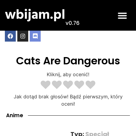
v0.76
Cats Are Dangerous
Kliknij, aby ocenić!
Jak dotąd brak głosów! Bądź pierwszym, który
oceni!
Anime
Typ:
Specjał