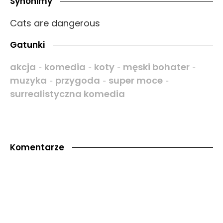
Synonimy
Cats are dangerous
Gatunki
akcja
komedia
koty
męski bohater
-
-
-
-
muzyka
przygoda
super moce
-
-
-
surrealistyczna komedia
Komentarze