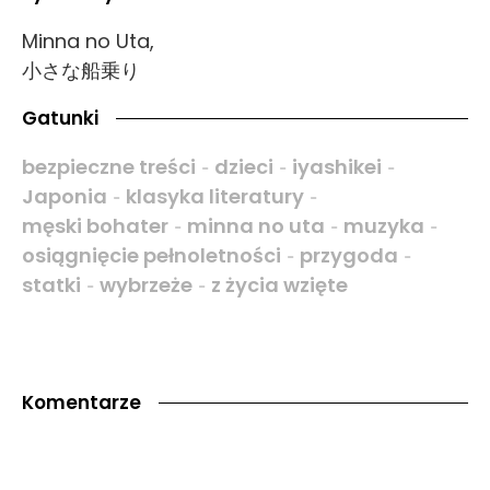
Minna no Uta,
小さな船乗り
Gatunki
bezpieczne treści
dzieci
iyashikei
-
-
-
Japonia
klasyka literatury
-
-
męski bohater
minna no uta
muzyka
-
-
-
osiągnięcie pełnoletności
przygoda
-
-
statki
wybrzeże
z życia wzięte
-
-
Komentarze