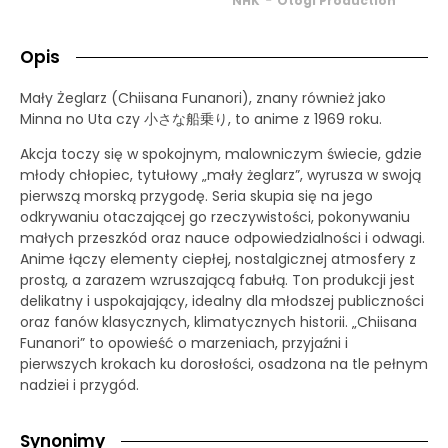
NHK
Otogi Production
Opis
Mały Żeglarz (Chiisana Funanori), znany również jako
Minna no Uta czy 小さな船乗り, to anime z 1969 roku.
Akcja toczy się w spokojnym, malowniczym świecie, gdzie
młody chłopiec, tytułowy „mały żeglarz”, wyrusza w swoją
pierwszą morską przygodę. Seria skupia się na jego
odkrywaniu otaczającej go rzeczywistości, pokonywaniu
małych przeszkód oraz nauce odpowiedzialności i odwagi.
Anime łączy elementy ciepłej, nostalgicznej atmosfery z
prostą, a zarazem wzruszającą fabułą. Ton produkcji jest
delikatny i uspokajający, idealny dla młodszej publiczności
oraz fanów klasycznych, klimatycznych historii. „Chiisana
Funanori” to opowieść o marzeniach, przyjaźni i
pierwszych krokach ku dorosłości, osadzona na tle pełnym
nadziei i przygód.
Synonimy