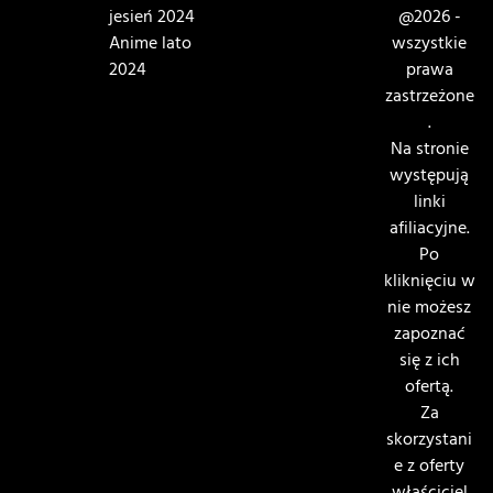
jesień 2024
@2026 -
Anime lato
wszystkie
2024
prawa
zastrzeżone
.
Na stronie
występują
linki
afiliacyjne.
Po
kliknięciu w
nie możesz
zapoznać
się z ich
ofertą.
Za
skorzystani
e z oferty