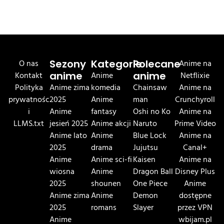
O nas
Sezony
Kategorie
Polecane
Anime na
Kontakt
anime
Anime
anime
Netflixie
Polityka
Anime zima
komedia
Chainsaw
Anime na
prywatnośc
2025
Anime
man
Crunchyroll
i
Anime
fantasy
Oshi no Ko
Anime na
LLMS.txt
jesień 2025
Anime akcji
Naruto
Prime Video
Anime lato
Anime
Blue Lock
Anime na
2025
drama
Jujutsu
Canal+
Anime
Anime sci-fi
Kaisen
Anime na
wiosna
Anime
Dragon Ball
Disney Plus
2025
shounen
One Piece
Anime
Anime zima
Anime
Demon
dostępne
2025
romans
Slayer
przez VPN
Anime
wbijam.pl