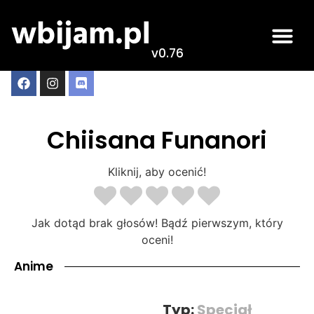
v0.76
Chiisana Funanori
Kliknij, aby ocenić!
Jak dotąd brak głosów! Bądź pierwszym, który
oceni!
Anime
Typ:
Specjał