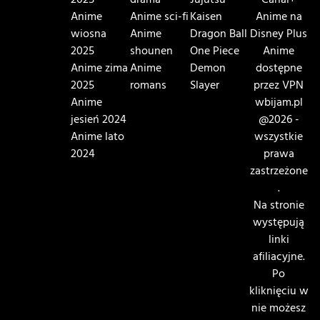
2025
drama
Jujutsu
Canal+
Anime
Anime sci-fi
Kaisen
Anime na
wiosna
Anime
Dragon Ball
Disney Plus
2025
shounen
One Piece
Anime
Anime zima
Anime
Demon
dostępne
2025
romans
Slayer
przez VPN
Anime
wbijam.pl
jesień 2024
@2026 -
Anime lato
wszystkie
2024
prawa
zastrzeżone
.
Na stronie
występują
linki
afiliacyjne.
Po
kliknięciu w
nie możesz