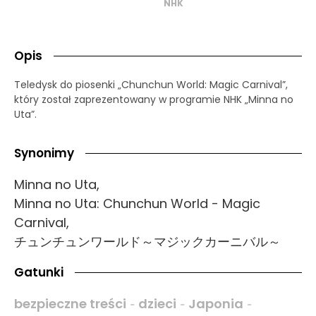
NHK
Opis
Teledysk do piosenki „Chunchun World: Magic Carnival”,
który został zaprezentowany w programie NHK „Minna no
Uta”.
Synonimy
Minna no Uta,
Minna no Uta: Chunchun World - Magic
Carnival,
チュンチュンワールド～マジックカーニバル～
Gatunki
bezpieczne treści
dzieci
Japonia
-
-
-