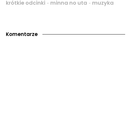
krótkie odcinki
minna no uta
muzyka
-
-
Komentarze