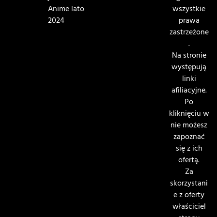
Anime lato
wszystkie
2024
prawa
zastrzeżone
.
Na stronie
występują
linki
afiliacyjne.
Po
kliknięciu w
nie możesz
zapoznać
się z ich
ofertą.
Za
skorzystani
e z oferty
właściciel