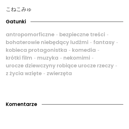
こねこみゅ
Gatunki
antropomorficzne
bezpieczne treści
-
-
bohaterowie niebędący ludźmi
fantasy
-
-
kobieca protagonistka
komedia
-
-
krótki film
muzyka
nekomimi
-
-
-
urocze dziewczyny robiące urocze rzeczy
-
z życia wzięte
zwierzęta
-
Komentarze