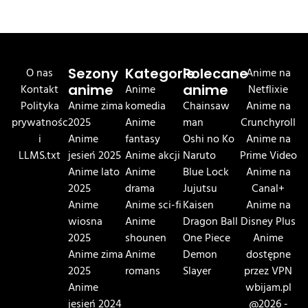
O nas
Sezony
Kategorie
Polecane
Anime na
Kontakt
anime
Anime
anime
Netflixie
Polityka
Anime zima
komedia
Chainsaw
Anime na
prywatnośc
2025
Anime
man
Crunchyroll
i
Anime
fantasy
Oshi no Ko
Anime na
LLMS.txt
jesień 2025
Anime akcji
Naruto
Prime Video
Anime lato
Anime
Blue Lock
Anime na
2025
drama
Jujutsu
Canal+
Anime
Anime sci-fi
Kaisen
Anime na
wiosna
Anime
Dragon Ball
Disney Plus
2025
shounen
One Piece
Anime
Anime zima
Anime
Demon
dostępne
2025
romans
Slayer
przez VPN
Anime
wbijam.pl
jesień 2024
@2026 -