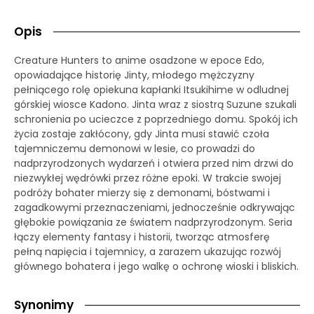
Opis
Creature Hunters to anime osadzone w epoce Edo,
opowiadające historię Jinty, młodego mężczyzny
pełniącego rolę opiekuna kapłanki Itsukihime w odludnej
górskiej wiosce Kadono. Jinta wraz z siostrą Suzune szukali
schronienia po ucieczce z poprzedniego domu. Spokój ich
życia zostaje zakłócony, gdy Jinta musi stawić czoła
tajemniczemu demonowi w lesie, co prowadzi do
nadprzyrodzonych wydarzeń i otwiera przed nim drzwi do
niezwykłej wędrówki przez różne epoki. W trakcie swojej
podróży bohater mierzy się z demonami, bóstwami i
zagadkowymi przeznaczeniami, jednocześnie odkrywając
głębokie powiązania ze światem nadprzyrodzonym. Seria
łączy elementy fantasy i historii, tworząc atmosferę
pełną napięcia i tajemnicy, a zarazem ukazując rozwój
głównego bohatera i jego walkę o ochronę wioski i bliskich.
Synonimy