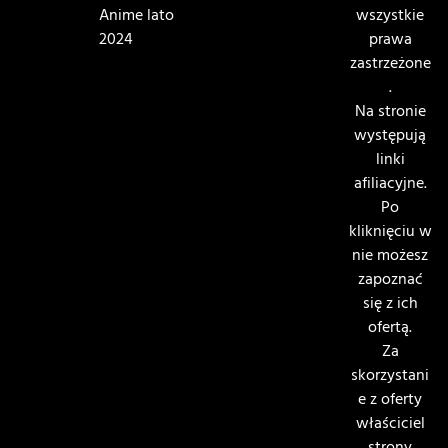
Anime lato
wszystkie
2024
prawa
zastrzeżone
.
Na stronie
występują
linki
afiliacyjne.
Po
kliknięciu w
nie możesz
zapoznać
się z ich
ofertą.
Za
skorzystani
e z oferty
właściciel