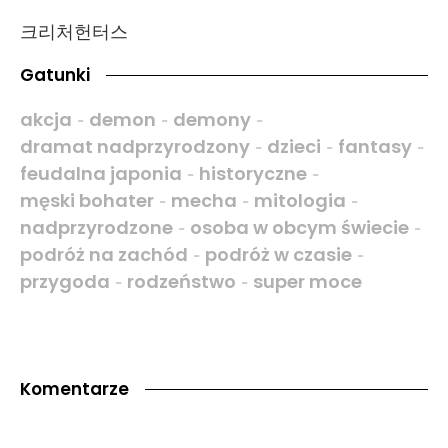
크리처헌터스
Gatunki
akcja
demon
demony
-
-
-
dramat nadprzyrodzony
dzieci
fantasy
-
-
-
feudalna japonia
historyczne
-
-
męski bohater
mecha
mitologia
-
-
-
nadprzyrodzone
osoba w obcym świecie
-
-
podróż na zachód
podróż w czasie
-
-
przygoda
rodzeństwo
super moce
-
-
Komentarze