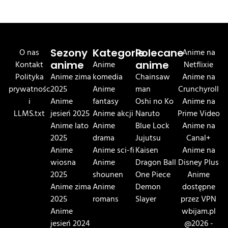
O nas
Sezony
Kategorie
Polecane
Anime na
Kontakt
anime
Anime
anime
Netflixie
Polityka
Anime zima
komedia
Chainsaw
Anime na
prywatnośc
2025
Anime
man
Crunchyroll
i
Anime
fantasy
Oshi no Ko
Anime na
LLMS.txt
jesień 2025
Anime akcji
Naruto
Prime Video
Anime lato
Anime
Blue Lock
Anime na
2025
drama
Jujutsu
Canal+
Anime
Anime sci-fi
Kaisen
Anime na
wiosna
Anime
Dragon Ball
Disney Plus
2025
shounen
One Piece
Anime
Anime zima
Anime
Demon
dostępne
2025
romans
Slayer
przez VPN
Anime
wbijam.pl
jesień 2024
@2026 -