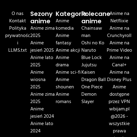
O nas
Sezony
Kategorie
Polecane
Anime na
Kontakt
anime
Anime
anime
Netflixie
Polityka
Anime zima
komedia
Chainsaw
Anime na
prywatnośc
2025
Anime
man
Crunchyroll
i
Anime
fantasy
Oshi no Ko
Anime na
LLMS.txt
jesień 2025
Anime akcji
Naruto
Prime Video
Anime lato
Anime
Blue Lock
Anime na
2025
drama
Jujutsu
Canal+
Anime
Anime sci-fi
Kaisen
Anime na
wiosna
Anime
Dragon Ball
Disney Plus
2025
shounen
One Piece
Anime
Anime zima
Anime
Demon
dostępne
2025
romans
Slayer
przez VPN
Anime
wbijam.pl
jesień 2024
@2026 -
Anime lato
wszystkie
2024
prawa