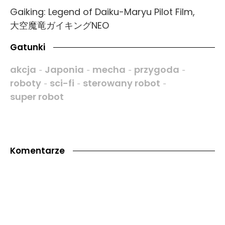
Gaiking: Legend of Daiku-Maryu Pilot Film,
大空魔竜ガイキングNEO
Gatunki
akcja
Japonia
mecha
przygoda
-
-
-
-
roboty
sci-fi
sterowany robot
-
-
-
super robot
Komentarze