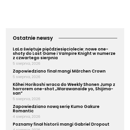
Ostatnie newsy
LaLa świętuje pięćdziesięciolecie: nowe one-
shoty do Last Game i Vampire Knight w numerze
z czwartego sierpnia
5 sierpnia, 2026
Zapowiedziano finał mangi Märchen Crown
5 sierpnia, 2026
Kōhei Horikoshi wraca do Weekly Shonen Jump z
horrorem one-shot „Warawanaide yo, Shijima-
san”
5 sierpnia, 2026
Zapowiedziano nową serię Kumo Gakure
Romantic
4 sierpnia, 2026
Poznamy finał historii mangi Gabriel Dropout
4 sierpnia, 2026