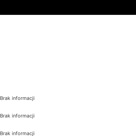
Gdzie oglądać? (beta)
Pamiętaj, że możesz użyć
VPN i ominąć blokadę
regionalną!
*Polecana promocja na
VPN
Polska
Brak informacji
USA
Brak informacji
Wielka Brytania
Brak informacji