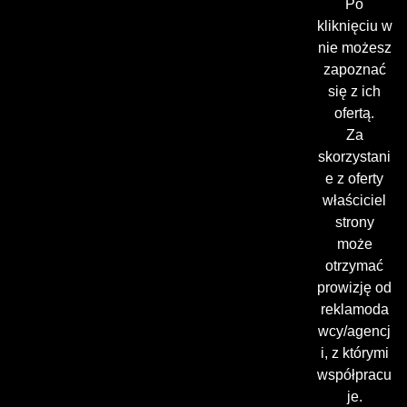
Po
kliknięciu w
nie możesz
zapoznać
się z ich
ofertą.
Za
skorzystani
e z oferty
właściciel
strony
może
otrzymać
prowizję od
reklamoda
wcy/agencj
i, z którymi
współpracu
je.