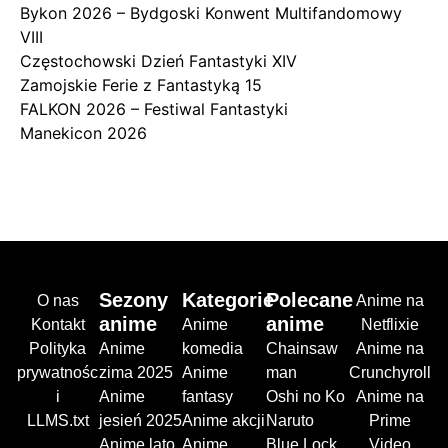
Bykon 2026 – Bydgoski Konwent Multifandomowy
VIII
Częstochowski Dzień Fantastyki XIV
Zamojskie Ferie z Fantastyką 15
FALKON 2026 – Festiwal Fantastyki
Manekicon 2026
Sezony
Kategorie
Polecane
O nas
Anime na
anime
anime
Kontakt
Anime
Netflixie
Polityka
Anime
komedia
Chainsaw
Anime na
prywatnośc
zima 2025
Anime
man
Crunchyroll
i
Anime
fantasy
Oshi no Ko
Anime na
LLMS.txt
jesień 2025
Anime akcji
Naruto
Prime
Anime lato
Anime
Blue Lock
Video