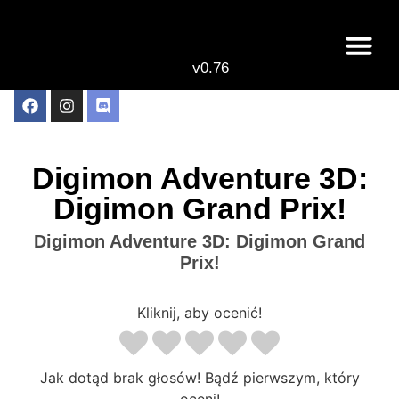
v0.76
Live odcinki
Najlepsze anime 
Digimon Adventure 3D:
Digimon Grand Prix!
Digimon Adventure 3D: Digimon Grand
Prix!
Kliknij, aby ocenić!
Jak dotąd brak głosów! Bądź pierwszym, który
oceni!