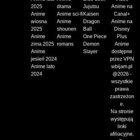
2025
drama
Jujutsu
Anime na
Anime
Anime sci-fi
Kaisen
Canal+
wiosna
Anime
Dragon
Anime na
2025
shounen
Ball
Disney
Anime
Anime
One Piece
Plus
zima 2025
romans
Demon
Anime
Anime
Slayer
dostępne
jesień 2024
przez VPN
Anime lato
wbijam.pl
2024
@2026 -
wszystkie
prawa
zastrzeżon
e.
Na stronie
występują
linki
afiliacyjne.