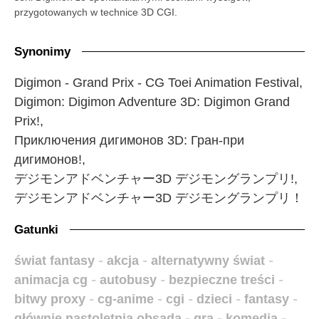
przygotowanych w technice 3D CGI.
Synonimy
Digimon - Grand Prix - CG Toei Animation Festival,
Digimon: Digimon Adventure 3D: Digimon Grand
Prix!,
Приключения дигимонов 3D: Гран-при
дигимонов!,
デジモンアドベンチャー3D デジモングランプリ!,
デジモンアドベンチャー3D デジモングランプリ！
Gatunki
świat fantasy
-
akcja
-
alternatywny świat
-
animacja cg
-
autobusy
-
bezpieczne treści
-
bitwy proxy
-
cg-anime
-
cgi
-
dzieci
-
fantasy
-
głównie nastoletnia obsada
-
gra
-
komedia
-