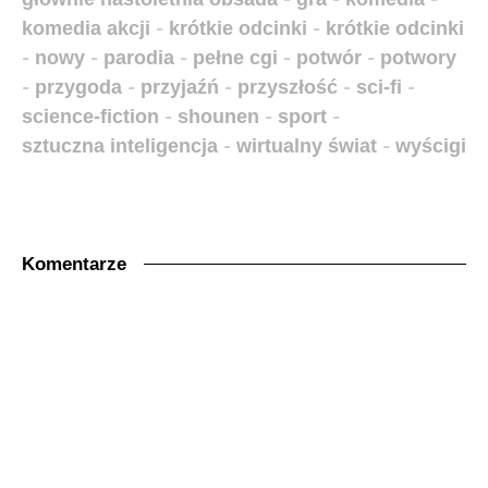
komedia akcji
-
krótkie odcinki
-
krótkie odcinki
-
nowy
-
parodia
-
pełne cgi
-
potwór
-
potwory
-
przygoda
-
przyjaźń
-
przyszłość
-
sci-fi
-
science-fiction
-
shounen
-
sport
-
sztuczna inteligencja
-
wirtualny świat
-
wyścigi
Komentarze