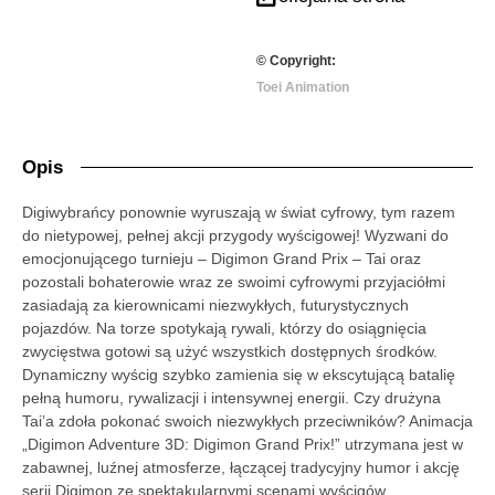
© Copyright:
Toei Animation
Opis
Digiwybrańcy ponownie wyruszają w świat cyfrowy, tym razem
do nietypowej, pełnej akcji przygody wyścigowej! Wyzwani do
emocjonującego turnieju – Digimon Grand Prix – Tai oraz
pozostali bohaterowie wraz ze swoimi cyfrowymi przyjaciółmi
zasiadają za kierownicami niezwykłych, futurystycznych
pojazdów. Na torze spotykają rywali, którzy do osiągnięcia
zwycięstwa gotowi są użyć wszystkich dostępnych środków.
Dynamiczny wyścig szybko zamienia się w ekscytującą batalię
pełną humoru, rywalizacji i intensywnej energii. Czy drużyna
Tai’a zdoła pokonać swoich niezwykłych przeciwników? Animacja
„Digimon Adventure 3D: Digimon Grand Prix!” utrzymana jest w
zabawnej, luźnej atmosferze, łączącej tradycyjny humor i akcję
serii Digimon ze spektakularnymi scenami wyścigów,