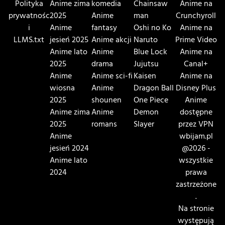
Polityka
Anime zima
komedia
Chainsaw
Anime na
prywatnośc
2025
Anime
man
Crunchyroll
i
Anime
fantasy
Oshi no Ko
Anime na
LLMS.txt
jesień 2025
Anime akcji
Naruto
Prime Video
Anime lato
Anime
Blue Lock
Anime na
2025
drama
Jujutsu
Canal+
Anime
Anime sci-fi
Kaisen
Anime na
wiosna
Anime
Dragon Ball
Disney Plus
2025
shounen
One Piece
Anime
Anime zima
Anime
Demon
dostępne
2025
romans
Slayer
przez VPN
Anime
wbijam.pl
jesień 2024
@2026 -
Anime lato
wszystkie
2024
prawa
zastrzeżone
.
Na stronie
występują