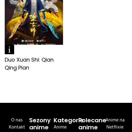
Duo Xuan Shi: Qian
Qing Pian
O nas
Sezony
Kategorie
Polecane
Anime na
Kontakt
anime
Anime
anime
Netflixie