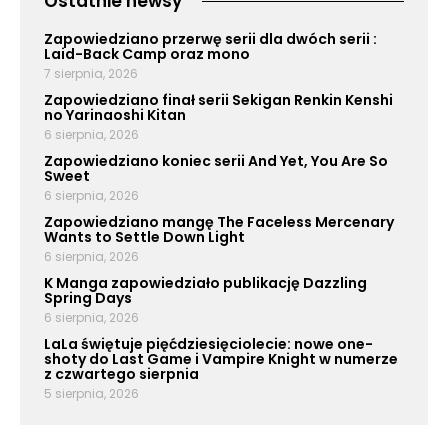
Ostatnie newsy
Zapowiedziano przerwę serii dla dwóch serii :
Laid-Back Camp oraz mono
7 sierpnia, 2026
Zapowiedziano finał serii Sekigan Renkin Kenshi
no Yarinaoshi Kitan
6 sierpnia, 2026
Zapowiedziano koniec serii And Yet, You Are So
Sweet
6 sierpnia, 2026
Zapowiedziano mangę The Faceless Mercenary
Wants to Settle Down Light
6 sierpnia, 2026
K Manga zapowiedziało publikację Dazzling
Spring Days
6 sierpnia, 2026
LaLa świętuje pięćdziesięciolecie: nowe one-
shoty do Last Game i Vampire Knight w numerze
z czwartego sierpnia
5 sierpnia, 2026