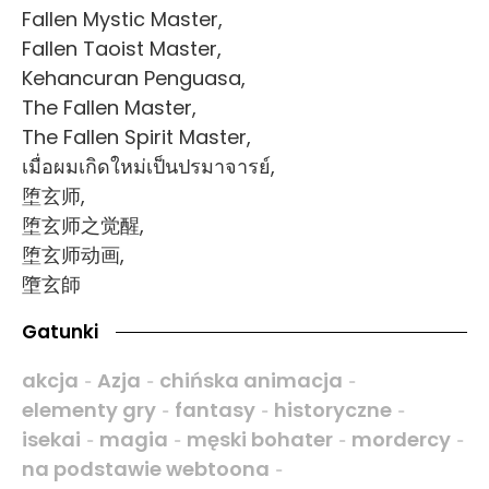
Fallen Mystic Master,
Fallen Taoist Master,
Kehancuran Penguasa,
The Fallen Master,
The Fallen Spirit Master,
เมื่อผมเกิดใหม่เป็นปรมาจารย์,
堕玄师,
堕玄师之觉醒,
堕玄师动画,
墮玄師
Gatunki
akcja
Azja
chińska animacja
-
-
-
elementy gry
fantasy
historyczne
-
-
-
isekai
magia
męski bohater
mordercy
-
-
-
-
na podstawie webtoona
-