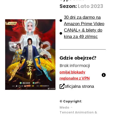
Sezon:
Lato 2023
30 dni za darmo na
Amazon Prime Video
CANAL+ & bilety do
kina za 49 zł/msc
Gdzie obejrzeć?
Brak informacji
omijaj blokady
regionalne z VPN
oficjalna strona
© Copyright:
-
Medo
Tencent Animation &