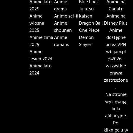
Anime lato
Anime
Blue Lock
Anime na
2025
drama
Jujutsu
Canal+
Anime
Anime sci-fi
Kaisen
Anime na
wiosna
Anime
Dragon Ball
Disney Plus
2025
shounen
One Piece
Anime
Anime zima
Anime
Demon
dostępne
2025
romans
Slayer
przez VPN
Anime
wbijam.pl
jesień 2024
@2026 -
Anime lato
wszystkie
2024
prawa
zastrzeżone
.
Na stronie
występują
linki
afiliacyjne.
Po
kliknięciu w