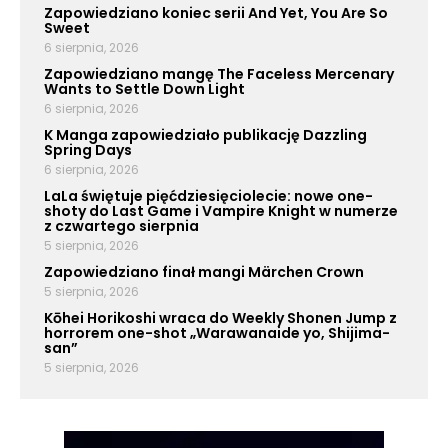
Zapowiedziano koniec serii And Yet, You Are So
Sweet
6 sierpnia, 2026
Zapowiedziano mangę The Faceless Mercenary
Wants to Settle Down Light
6 sierpnia, 2026
K Manga zapowiedziało publikację Dazzling
Spring Days
6 sierpnia, 2026
LaLa świętuje pięćdziesięciolecie: nowe one-
shoty do Last Game i Vampire Knight w numerze
z czwartego sierpnia
5 sierpnia, 2026
Zapowiedziano finał mangi Märchen Crown
5 sierpnia, 2026
Kōhei Horikoshi wraca do Weekly Shonen Jump z
horrorem one-shot „Warawanaide yo, Shijima-
san”
5 sierpnia, 2026