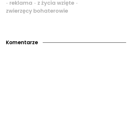
reklama
z życia wzięte
-
-
-
zwierzęcy bohaterowie
Komentarze