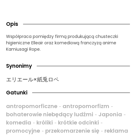
Opis
Współpraca pomiędzy firmą produkującą chusteczki
higieniczne Elleair oraz komediową franczyzą anime
Kamiusagi Rope.
Synonimy
エリエール×紙兎ロペ
Gatunki
antropomorficzne
antropomorfizm
-
-
bohaterowie niebędący ludźmi
Japonia
-
-
komedia
króliki
krótkie odcinki
-
-
-
promocyjne
przekomarzenie się
reklama
-
-