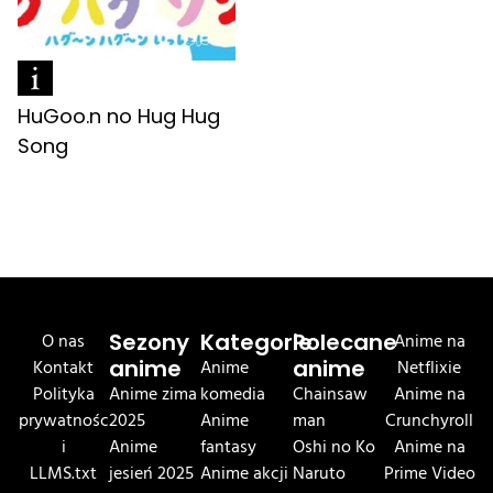
HuGoo.n no Hug Hug
Song
O nas
Sezony
Kategorie
Polecane
Anime na
Kontakt
anime
Anime
anime
Netflixie
Polityka
Anime zima
komedia
Chainsaw
Anime na
prywatnośc
2025
Anime
man
Crunchyroll
i
Anime
fantasy
Oshi no Ko
Anime na
LLMS.txt
jesień 2025
Anime akcji
Naruto
Prime Video