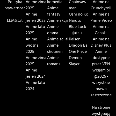
Polityka
Anime zima
komedia
Chainsaw
Anime na
prywatnośc
2025
Anime
man
Crunchyroll
i
Anime
fantasy
Oshi no Ko
Anime na
LLMS.txt
jesień 2025
Anime akcji
Naruto
Prime Video
Anime lato
Anime
Blue Lock
Anime na
2025
drama
Jujutsu
Canal+
Anime
Anime sci-fi
Kaisen
Anime na
wiosna
Anime
Dragon Ball
Disney Plus
2025
shounen
One Piece
Anime
Anime zima
Anime
Demon
dostępne
2025
romans
Slayer
przez VPN
Anime
wbijam.pl
jesień 2024
@2026 -
Anime lato
wszystkie
2024
prawa
zastrzeżone
.
Na stronie
występują