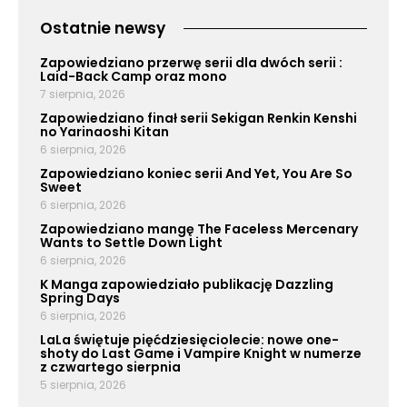
Ostatnie newsy
Zapowiedziano przerwę serii dla dwóch serii :
Laid-Back Camp oraz mono
7 sierpnia, 2026
Zapowiedziano finał serii Sekigan Renkin Kenshi
no Yarinaoshi Kitan
6 sierpnia, 2026
Zapowiedziano koniec serii And Yet, You Are So
Sweet
6 sierpnia, 2026
Zapowiedziano mangę The Faceless Mercenary
Wants to Settle Down Light
6 sierpnia, 2026
K Manga zapowiedziało publikację Dazzling
Spring Days
6 sierpnia, 2026
LaLa świętuje pięćdziesięciolecie: nowe one-
shoty do Last Game i Vampire Knight w numerze
z czwartego sierpnia
5 sierpnia, 2026