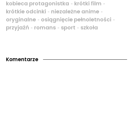
kobieca protagonistka
krótki film
-
-
krótkie odcinki
niezależne anime
-
-
oryginalne
osiągnięcie pełnoletności
-
-
przyjaźń
romans
sport
szkoła
-
-
-
Komentarze