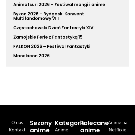
Animatsuri 2026 – Festiwal mangi i anime
Bykon 2026 – Bydgoski Konwent
Multifandomowy VIII
Częstochowski Dzień Fantastyki XIV
Zamojskie Ferie z Fantastyką 15
FALKON 2026 – Festiwal Fantastyki
Manekicon 2026
O nas
Sezony
Kategorie
Polecane
Anime na
Kontakt
anime
Anime
anime
Netflixie