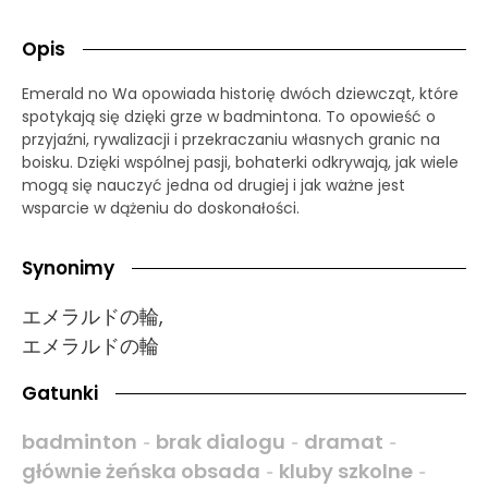
Opis
Emerald no Wa opowiada historię dwóch dziewcząt, które
spotykają się dzięki grze w badmintona. To opowieść o
przyjaźni, rywalizacji i przekraczaniu własnych granic na
boisku. Dzięki wspólnej pasji, bohaterki odkrywają, jak wiele
mogą się nauczyć jedna od drugiej i jak ważne jest
wsparcie w dążeniu do doskonałości.
Synonimy
エメラルドの輪,
エメラルドの輪
Gatunki
badminton
brak dialogu
dramat
-
-
-
głównie żeńska obsada
kluby szkolne
-
-