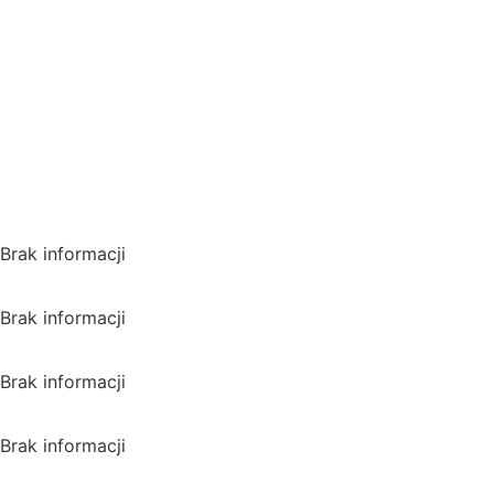
Pamiętaj, że możesz użyć
VPN i ominąć blokadę
regionalną!
*Polecana promocja na
VPN
Polska
Brak informacji
USA
Brak informacji
Wielka Brytania
Brak informacji
Kanada
Brak informacji
Australia