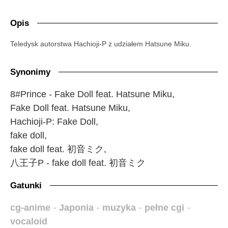
Opis
Teledysk autorstwa Hachioji-P z udziałem Hatsune Miku.
Synonimy
8#Prince - Fake Doll feat. Hatsune Miku,
Fake Doll feat. Hatsune Miku,
Hachioji-P: Fake Doll,
fake doll,
fake doll feat. 初音ミク,
八王子P - fake doll feat. 初音ミク
Gatunki
cg-anime
-
Japonia
-
muzyka
-
pełne cgi
-
vocaloid