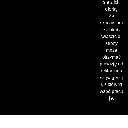
się z ich
ofertą.
Za
skorzystani
e z oferty
właściciel
strony
może
otrzymać
prowizję od
reklamoda
wcy/agencj
i, z którymi
współpracu
je.
Gdzie oglądać? (beta)