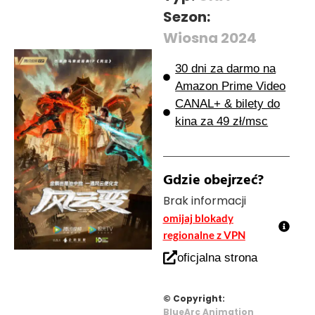
Sezon:
Wiosna 2024
30 dni za darmo na
Amazon Prime Video
CANAL+ & bilety do
kina za 49 zł/msc
Gdzie obejrzeć?
Brak informacji
omijaj blokady
regionalne z VPN
oficjalna strona
© Copyright:
BlueArc Animation