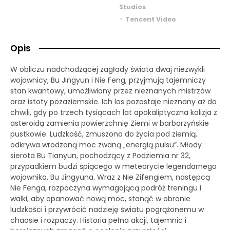
Studios
-
Tencent Video
Opis
W obliczu nadchodzącej zagłady świata dwaj niezwykli
wojownicy, Bu Jingyun i Nie Feng, przyjmują tajemniczy
stan kwantowy, umożliwiony przez nieznanych mistrzów
oraz istoty pozaziemskie. Ich los pozostaje nieznany aż do
chwili, gdy po trzech tysiącach lat apokaliptyczna kolizja z
asteroidą zamienia powierzchnię Ziemi w barbarzyńskie
pustkowie. Ludzkość, zmuszona do życia pod ziemią,
odkrywa wrodzoną moc zwaną „energią pulsu”. Młody
sierota Bu Tianyun, pochodzący z Podziemia nr 32,
przypadkiem budzi śpiącego w meteorycie legendarnego
wojownika, Bu Jingyuna. Wraz z Nie Zifengiem, następcą
Nie Fenga, rozpoczyna wymagającą podróż treningu i
walki, aby opanować nową moc, stanąć w obronie
ludzkości i przywrócić nadzieję światu pogrążonemu w
chaosie i rozpaczy. Historia pełna akcji, tajemnic i