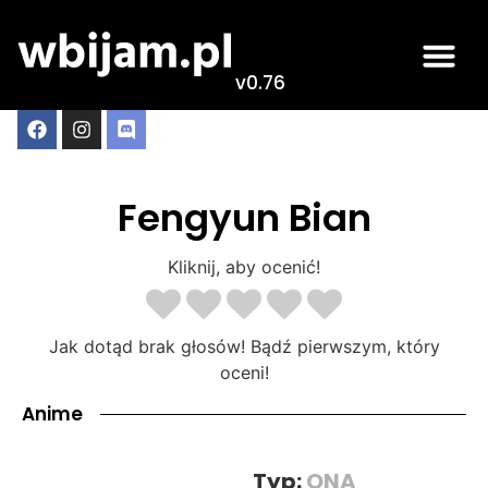
v0.76
Fengyun Bian
Kliknij, aby ocenić!
Jak dotąd brak głosów! Bądź pierwszym, który
oceni!
Anime
Typ:
ONA