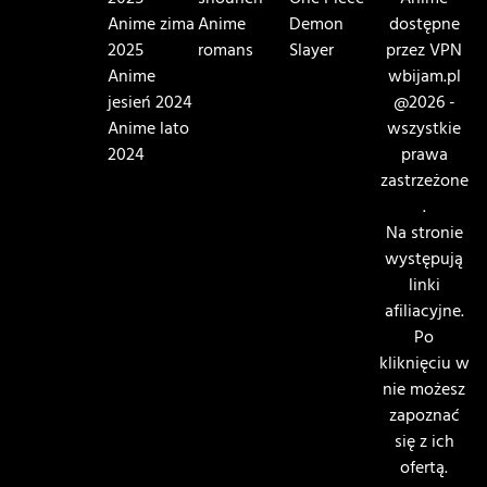
2025
shounen
One Piece
Anime
Anime zima
Anime
Demon
dostępne
2025
romans
Slayer
przez VPN
Anime
wbijam.pl
jesień 2024
@2026 -
Anime lato
wszystkie
2024
prawa
zastrzeżone
.
Na stronie
występują
linki
afiliacyjne.
Po
kliknięciu w
nie możesz
zapoznać
się z ich
ofertą.