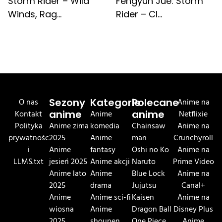
Storm Rider – Wild
Fengyun Jue: Storm
Winds, Rag...
Rider – Cl...
O nas
Sezony
Kategorie
Polecane
Anime na
Kontakt
anime
Anime
anime
Netflixie
Polityka
Anime zima
komedia
Chainsaw
Anime na
prywatnośc
2025
Anime
man
Crunchyroll
i
Anime
fantasy
Oshi no Ko
Anime na
LLMS.txt
jesień 2025
Anime akcji
Naruto
Prime Video
Anime lato
Anime
Blue Lock
Anime na
2025
drama
Jujutsu
Canal+
Anime
Anime sci-fi
Kaisen
Anime na
wiosna
Anime
Dragon Ball
Disney Plus