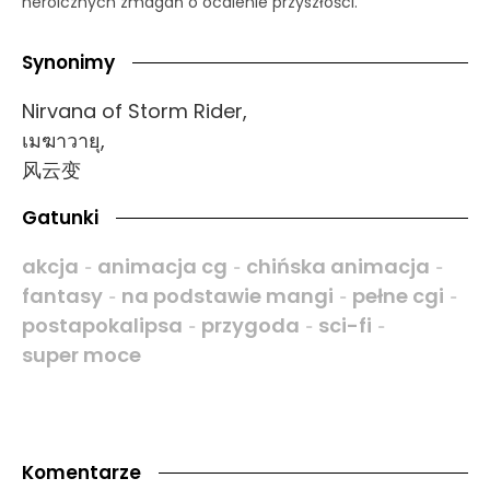
heroicznych zmagań o ocalenie przyszłości.
Synonimy
Nirvana of Storm Rider,
เมฆาวายุ,
风云变
Gatunki
akcja
animacja cg
chińska animacja
-
-
-
fantasy
na podstawie mangi
pełne cgi
-
-
-
postapokalipsa
przygoda
sci-fi
-
-
-
super moce
Komentarze