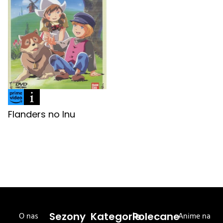
Flanders no Inu
O nas
Sezony
Kategorie
Polecane
Anime na