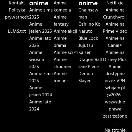
Kontakt
anime
Anime
anime
Netflixie
Polityka
Anime zima
komedia
Chainsaw
Anime na
prywatnośc
2025
Anime
man
Crunchyroll
i
Anime
fantasy
Oshi no Ko
Anime na
LLMS.txt
jesień 2025
Anime akcji
Naruto
Prime Video
Anime lato
Anime
Blue Lock
Anime na
2025
drama
Jujutsu
Canal+
Anime
Anime sci-fi
Kaisen
Anime na
wiosna
Anime
Dragon Ball
Disney Plus
2025
shounen
One Piece
Anime
Anime zima
Anime
Demon
dostępne
2025
romans
Slayer
przez VPN
Anime
wbijam.pl
jesień 2024
@2026 -
Anime lato
wszystkie
2024
prawa
zastrzeżone
.
Na stronie