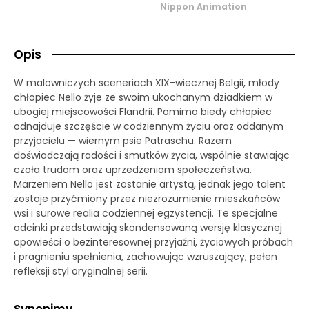
Nippon Animation
Opis
W malowniczych sceneriach XIX-wiecznej Belgii, młody
chłopiec Nello żyje ze swoim ukochanym dziadkiem w
ubogiej miejscowości Flandrii. Pomimo biedy chłopiec
odnajduje szczęście w codziennym życiu oraz oddanym
przyjacielu — wiernym psie Patraschu. Razem
doświadczają radości i smutków życia, wspólnie stawiając
czoła trudom oraz uprzedzeniom społeczeństwa.
Marzeniem Nello jest zostanie artystą, jednak jego talent
zostaje przyćmiony przez niezrozumienie mieszkańców
wsi i surowe realia codziennej egzystencji. Te specjalne
odcinki przedstawiają skondensowaną wersję klasycznej
opowieści o bezinteresownej przyjaźni, życiowych próbach
i pragnieniu spełnienia, zachowując wzruszający, pełen
refleksji styl oryginalnej serii.