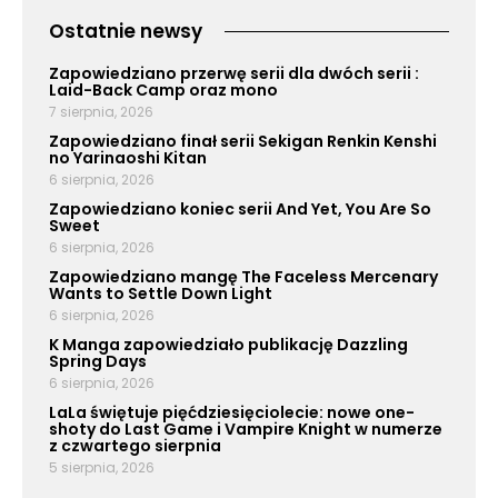
Ostatnie newsy
Zapowiedziano przerwę serii dla dwóch serii :
Laid-Back Camp oraz mono
7 sierpnia, 2026
Zapowiedziano finał serii Sekigan Renkin Kenshi
no Yarinaoshi Kitan
6 sierpnia, 2026
Zapowiedziano koniec serii And Yet, You Are So
Sweet
6 sierpnia, 2026
Zapowiedziano mangę The Faceless Mercenary
Wants to Settle Down Light
6 sierpnia, 2026
K Manga zapowiedziało publikację Dazzling
Spring Days
6 sierpnia, 2026
LaLa świętuje pięćdziesięciolecie: nowe one-
shoty do Last Game i Vampire Knight w numerze
z czwartego sierpnia
5 sierpnia, 2026