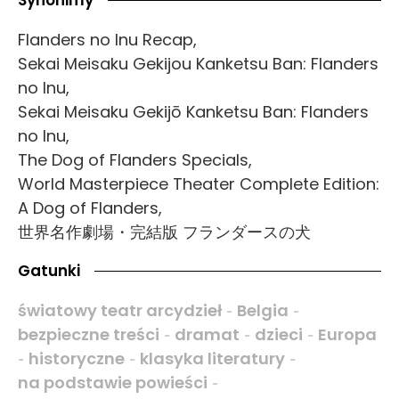
Synonimy
Flanders no Inu Recap,
Sekai Meisaku Gekijou Kanketsu Ban: Flanders
no Inu,
Sekai Meisaku Gekijō Kanketsu Ban: Flanders
no Inu,
The Dog of Flanders Specials,
World Masterpiece Theater Complete Edition:
A Dog of Flanders,
世界名作劇場・完結版 フランダースの犬
Gatunki
światowy teatr arcydzieł
Belgia
-
-
bezpieczne treści
dramat
dzieci
Europa
-
-
-
historyczne
klasyka literatury
-
-
-
na podstawie powieści
-