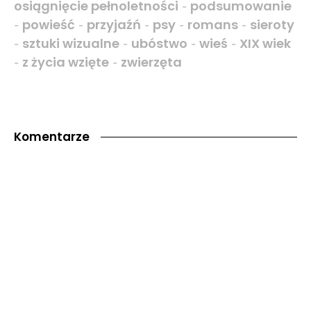
osiągnięcie pełnoletności
podsumowanie
-
powieść
przyjaźń
psy
romans
sieroty
-
-
-
-
-
sztuki wizualne
ubóstwo
wieś
XIX wiek
-
-
-
-
z życia wzięte
zwierzęta
-
-
Komentarze