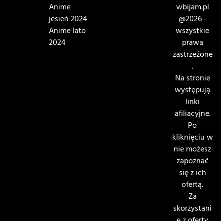
Anime
wbijam.pl
jesień 2024
@2026 -
Anime lato
wszystkie
2024
prawa
zastrzeżone
.
Na stronie
występują
linki
afiliacyjne.
Po
kliknięciu w
nie możesz
zapoznać
się z ich
ofertą.
Za
skorzystani