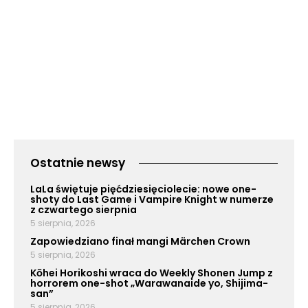
Ostatnie newsy
LaLa świętuje pięćdziesięciolecie: nowe one-
shoty do Last Game i Vampire Knight w numerze
z czwartego sierpnia
5 sierpnia, 2026
Zapowiedziano finał mangi Märchen Crown
5 sierpnia, 2026
Kōhei Horikoshi wraca do Weekly Shonen Jump z
horrorem one-shot „Warawanaide yo, Shijima-
san”
5 sierpnia, 2026