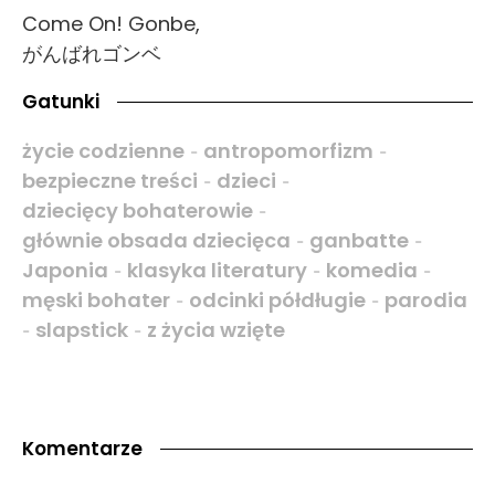
Come On! Gonbe,
がんばれゴンベ
Gatunki
życie codzienne
antropomorfizm
-
-
bezpieczne treści
dzieci
-
-
dziecięcy bohaterowie
-
głównie obsada dziecięca
ganbatte
-
-
Japonia
klasyka literatury
komedia
-
-
-
męski bohater
odcinki półdługie
parodia
-
-
slapstick
z życia wzięte
-
-
Komentarze