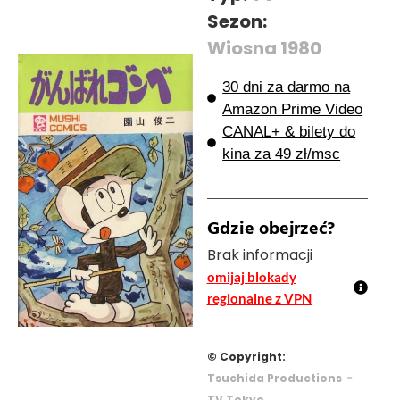
Sezon:
Wiosna 1980
30 dni za darmo na
Amazon Prime Video
CANAL+ & bilety do
kina za 49 zł/msc
Gdzie obejrzeć?
Brak informacji
omijaj blokady
regionalne z VPN
© Copyright:
-
Tsuchida Productions
TV Tokyo