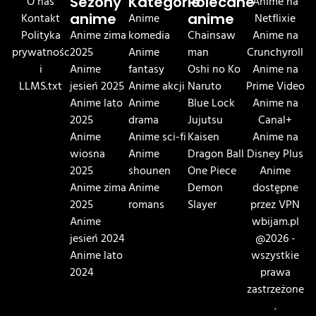
O nas
Sezony
Kategorie
Polecane
Anime na
Kontakt
anime
Anime
anime
Netflixie
Polityka
Anime zima
komedia
Chainsaw
Anime na
prywatnośc
2025
Anime
man
Crunchyroll
i
Anime
fantasy
Oshi no Ko
Anime na
LLMS.txt
jesień 2025
Anime akcji
Naruto
Prime Video
Anime lato
Anime
Blue Lock
Anime na
2025
drama
Jujutsu
Canal+
Anime
Anime sci-fi
Kaisen
Anime na
wiosna
Anime
Dragon Ball
Disney Plus
2025
shounen
One Piece
Anime
Anime zima
Anime
Demon
dostępne
2025
romans
Slayer
przez VPN
Anime
wbijam.pl
jesień 2024
@2026 -
Anime lato
wszystkie
2024
prawa
zastrzeżone
.