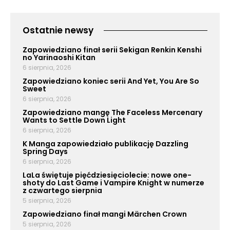
Ostatnie newsy
Zapowiedziano finał serii Sekigan Renkin Kenshi
no Yarinaoshi Kitan
6 sierpnia, 2026
Zapowiedziano koniec serii And Yet, You Are So
Sweet
6 sierpnia, 2026
Zapowiedziano mangę The Faceless Mercenary
Wants to Settle Down Light
6 sierpnia, 2026
K Manga zapowiedziało publikację Dazzling
Spring Days
6 sierpnia, 2026
LaLa świętuje pięćdziesięciolecie: nowe one-
shoty do Last Game i Vampire Knight w numerze
z czwartego sierpnia
5 sierpnia, 2026
Zapowiedziano finał mangi Märchen Crown
5 sierpnia, 2026