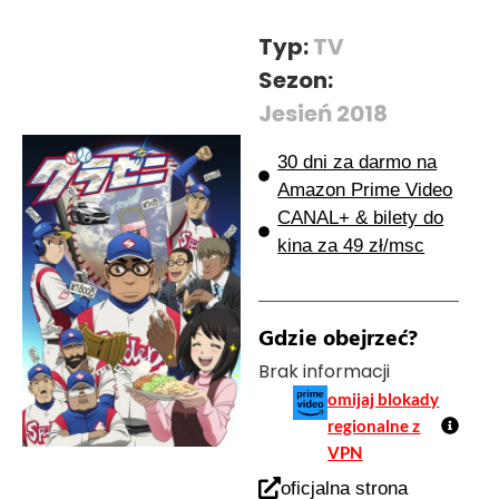
Typ:
TV
Sezon:
Jesień 2018
30 dni za darmo na
Amazon Prime Video
CANAL+ & bilety do
kina za 49 zł/msc
Gdzie obejrzeć?
Brak informacji
omijaj blokady
regionalne z
VPN
oficjalna strona