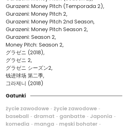
Gurazeni: Money Pitch (Temporada 2),
Gurazeni: Money Pitch 2,
Gurazeni: Money Pitch 2nd Season,
Gurazeni: Money Pitch Season 2,
Gurazeni: Season 2,
Money Pitch: Season 2,
グラゼニ (2018),
グラゼニ 2,
グラゼニ シーズン2,
钱进球场 第二季,
그라제니 (2018)
Gatunki
życie zawodowe
życie zawodowe
-
-
baseball
dramat
ganbatte
Japonia
-
-
-
-
komedia
manga
męski bohater
-
-
-