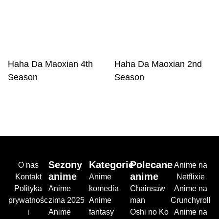
Haha Da Maoxian 4th
Haha Da Maoxian 2nd
Season
Season
Sezony
Kategorie
Polecane
O nas
Anime na
anime
anime
Kontakt
Anime
Netflixie
Polityka
Anime
komedia
Chainsaw
Anime na
prywatnośc
zima 2025
Anime
man
Crunchyroll
i
Anime
fantasy
Oshi no Ko
Anime na