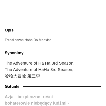
Opis
Trzeci sezon Haha Da Maoxian.
Synonimy
The Adventure of Ha Ha 3rd Season,
The Adventure of HaHa 3rd Season,
哈哈大冒险 第三季
Gatunki
Azja
-
bezpieczne treści
-
bohaterowie niebędący ludźmi
-