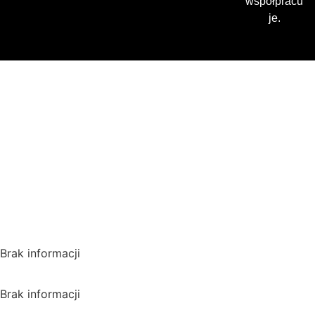
współpracu
je.
Gdzie oglądać? (beta)
Pamiętaj, że możesz użyć
VPN i ominąć blokadę
regionalną!
*Polecana promocja na
VPN
Polska
Brak informacji
USA
Brak informacji
Wielka Brytania