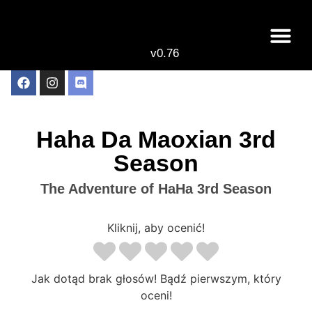
v0.76
Live odcinki
Najlepsze anime 
Haha Da Maoxian 3rd
Season
The Adventure of HaHa 3rd Season
Kliknij, aby ocenić!
Jak dotąd brak głosów! Bądź pierwszym, który
oceni!