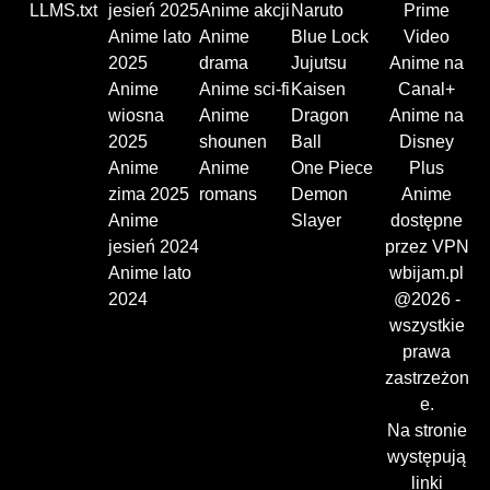
LLMS.txt
jesień 2025
Anime akcji
Naruto
Prime
Anime lato
Anime
Blue Lock
Video
2025
drama
Jujutsu
Anime na
Anime
Anime sci-fi
Kaisen
Canal+
wiosna
Anime
Dragon
Anime na
2025
shounen
Ball
Disney
Anime
Anime
One Piece
Plus
zima 2025
romans
Demon
Anime
Anime
Slayer
dostępne
jesień 2024
przez VPN
Anime lato
wbijam.pl
2024
@2026 -
wszystkie
prawa
zastrzeżon
e.
Na stronie
występują
linki