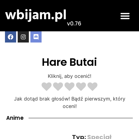
v0.76
Hare Butai
Kliknij, aby ocenić!
Jak dotąd brak głosów! Bądź pierwszym, który
oceni!
Anime
Typ:
Specjał