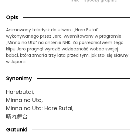
NHK
Spooky graphic
Opis
Animowany teledysk do utworu „Hare Butai”
wykonywanego przez Jero, wyemitowany w programie
„Minna no Uta” na antenie NHK. Za pośrednictwem tego
klipu Jero pragnął wyrazić wdzięczność wobec swojej
babci, która zmarła trzy lata przed tym, jak stał się sławny
w Japonii.
Synonimy
Harebutai,
Minna no Uta,
Minna no Uta: Hare Butai,
晴れ舞台
Gatunki