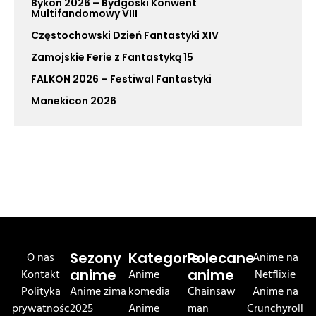
Bykon 2026 – Bydgoski Konwent
Multifandomowy VIII
Częstochowski Dzień Fantastyki XIV
Zamojskie Ferie z Fantastyką 15
FALKON 2026 – Festiwal Fantastyki
Manekicon 2026
O nas
Sezony
Kategorie
Polecane
Anime na
Kontakt
anime
Anime
anime
Netflixie
Polityka
Anime zima
komedia
Chainsaw
Anime na
prywatnośc
2025
Anime
man
Crunchyroll