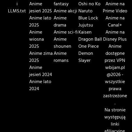
i
Anime
fantasy
Oshi no Ko
Anime na
LLMS.txt
jesień 2025
Anime akcji
Naruto
Prime Video
Anime lato
Anime
Blue Lock
Anime na
2025
drama
Jujutsu
Canal+
Anime
Anime sci-fi
Kaisen
Anime na
wiosna
Anime
Dragon Ball
Disney Plus
2025
shounen
One Piece
Anime
Anime zima
Anime
Demon
dostępne
2025
romans
Slayer
przez VPN
Anime
wbijam.pl
jesień 2024
@2026 -
Anime lato
wszystkie
2024
prawa
zastrzeżone
.
Na stronie
występują
linki
afiliacyjne.