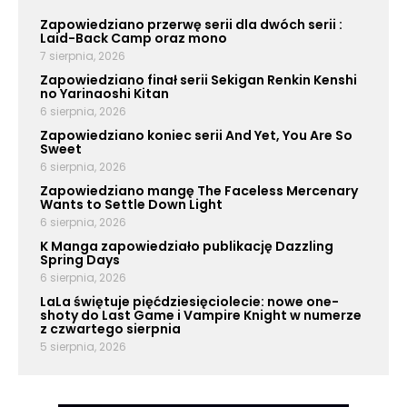
Zapowiedziano przerwę serii dla dwóch serii :
Laid-Back Camp oraz mono
7 sierpnia, 2026
Zapowiedziano finał serii Sekigan Renkin Kenshi
no Yarinaoshi Kitan
6 sierpnia, 2026
Zapowiedziano koniec serii And Yet, You Are So
Sweet
6 sierpnia, 2026
Zapowiedziano mangę The Faceless Mercenary
Wants to Settle Down Light
6 sierpnia, 2026
K Manga zapowiedziało publikację Dazzling
Spring Days
6 sierpnia, 2026
LaLa świętuje pięćdziesięciolecie: nowe one-
shoty do Last Game i Vampire Knight w numerze
z czwartego sierpnia
5 sierpnia, 2026