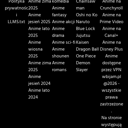
Polityka
Anime zima
komedia
Chainsaw
Anime na
prywatnośc
2025
Anime
man
Crunchyroll
i
Anime
fantasy
Oshi no Ko
Anime na
LLMS.txt
jesień 2025
Anime akcji
Naruto
Prime Video
Anime lato
Anime
Blue Lock
Anime na
2025
drama
Jujutsu
Canal+
Anime
Anime sci-fi
Kaisen
Anime na
wiosna
Anime
Dragon Ball
Disney Plus
2025
shounen
One Piece
Anime
Anime zima
Anime
Demon
dostępne
2025
romans
Slayer
przez VPN
Anime
wbijam.pl
jesień 2024
@2026 -
Anime lato
wszystkie
2024
prawa
zastrzeżone
.
Na stronie
występują