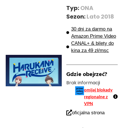
Typ:
ONA
Sezon:
Lato 2018
30 dni za darmo na
Amazon Prime Video
CANAL+ & bilety do
kina za 49 zł/msc
Gdzie obejrzeć?
Brak informacji
omijaj blokady
regionalne z
VPN
oficjalna strona