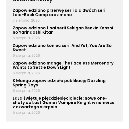
Zapowiedziano przerwę serii dla dwóch serii :
Laid-Back Camp oraz mono
7 sierpnia, 2026
Zapowiedziano finał serii Sekigan Renkin Kenshi
no Yarinaoshi Kitan
6 sierpnia, 2026
Zapowiedziano koniec serii And Yet, You Are So
Sweet
6 sierpnia, 2026
Zapowiedziano mangę The Faceless Mercenary
Wants to Settle Down Light
6 sierpnia, 2026
K Manga zapowiedziało publikację Dazzling
Spring Days
6 sierpnia, 2026
LaLa świętuje pięćdziesięciolecie: nowe one-
shoty do Last Game i Vampire Knight w numerze
z czwartego sierpnia
5 sierpnia, 2026