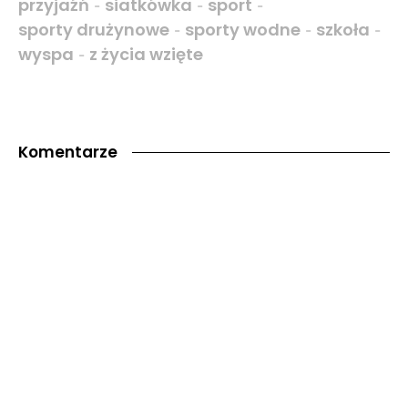
przyjaźń
siatkówka
sport
-
-
-
sporty drużynowe
sporty wodne
szkoła
-
-
-
wyspa
z życia wzięte
-
Komentarze