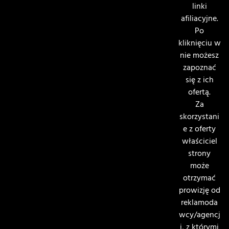
linki
afiliacyjne.
Po
kliknięciu w
nie możesz
zapoznać
się z ich
ofertą.
Za
skorzystani
e z oferty
właściciel
strony
może
otrzymać
prowizję od
reklamoda
wcy/agencj
i, z którymi