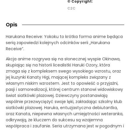
© Copyright:
C2C
Opis
Harukana Receive: Yokoku to krótka forma anime będąca
serią zapowiedzi kolejnych odcinków serii „Harukana
Receive”.
Akcja anime rozgrywa się na słonecznej wyspie Okinawa,
skupiając się na historii licealistki Haruki Ozory, która
zmaga się z kompleksem swego wysokiego wzrostu, oraz
jej kuzynki Kanaty Higi, mającej kompleks związany z
własnym niskim wzrostem. Jest to opowieść o przyjaźni,
pasji i samorealizacji, której centrum stanowi widowiskowy
świat siatkówki plażowej. Dziewczyny postanawiają
wspólnie przezwyciężyć swoje lęki, zakładając szkolny klub
siatkówki plażowej. Haruka, entuzjastyczna debiutantka,
oraz Kanata, niepewna własnych umiejętności weteranka,
odkrywają, że kluczem do sukcesu są wzajemna
współpraca i zaufanie. Seria utrzymana jest w pogodnym i