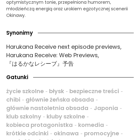
optymistycznym tonie, przepełniona humorem,
młodzieńczą energią oraz urokiem egzotycznej scenerii
Okinawy.
Synonimy
Harukana Receive next episode previews,
Harukana Receive: Web Previews,
『はるかなレシーブ』予告
Gatunki
życie szkolne
błysk
bezpieczne treści
-
-
-
chibi
głównie żeńska obsada
-
-
głównie nastoletnia obsada
Japonia
-
-
klub szkolny
kluby szkolne
-
-
kobieca protagonistka
komedia
-
-
krótkie odcinki
okinawa
promocyjne
-
-
-