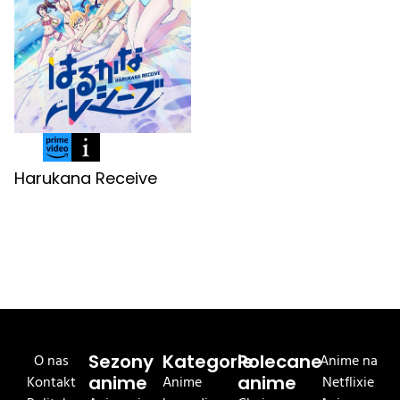
Harukana Receive
O nas
Sezony
Kategorie
Polecane
Anime na
Kontakt
anime
Anime
anime
Netflixie