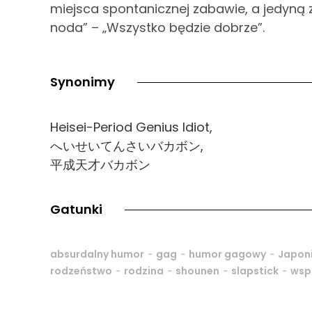
miejsca spontanicznej zabawie, a jedyną 
noda” – „Wszystko będzie dobrze”.
Synonimy
Heisei-Period Genius Idiot,
へいせいてんさいバカボン,
平成天才バカボン
Gatunki
-
-
-
absurdalny humor
gag
humor gagowy
Japon
-
-
-
-
rodzeństwo
rodzina
shounen
slapstick
wsp