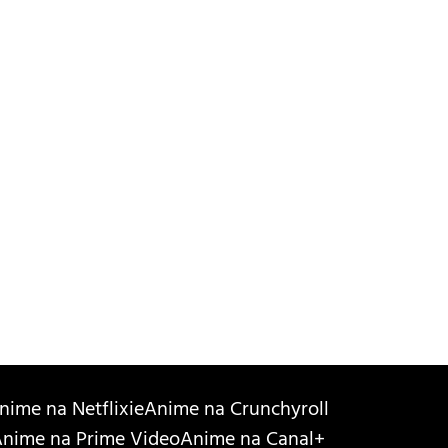
nime na Netflixie
Anime na Crunchyroll
nime na Prime Video
Anime na Canal+