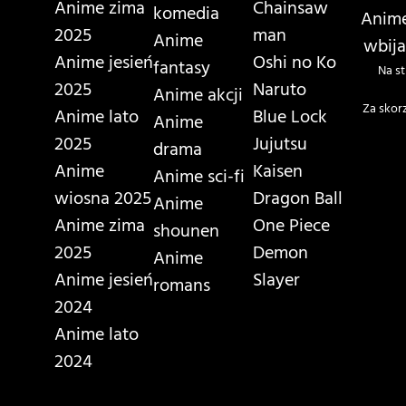
Anime zima
Chainsaw
komedia
Anime
2025
man
Anime
wbija
Anime jesień
Oshi no Ko
fantasy
Na st
2025
Naruto
Anime akcji
Za skor
Anime lato
Blue Lock
Anime
2025
Jujutsu
drama
Anime
Kaisen
Anime sci-fi
wiosna 2025
Dragon Ball
Anime
Anime zima
One Piece
shounen
2025
Demon
Anime
Anime jesień
Slayer
romans
2024
Anime lato
2024