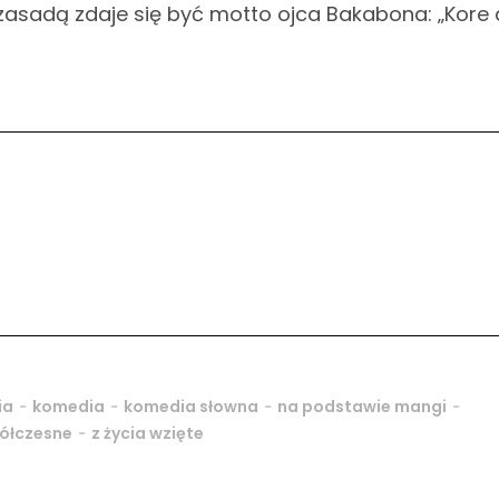
zasadą zdaje się być motto ojca Bakabona: „Kore d
-
-
-
-
ia
komedia
komedia słowna
na podstawie mangi
-
ółczesne
z życia wzięte