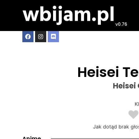
v0.76
Heisei T
Heisei
Kl
Jak dotąd brak gło
Anime