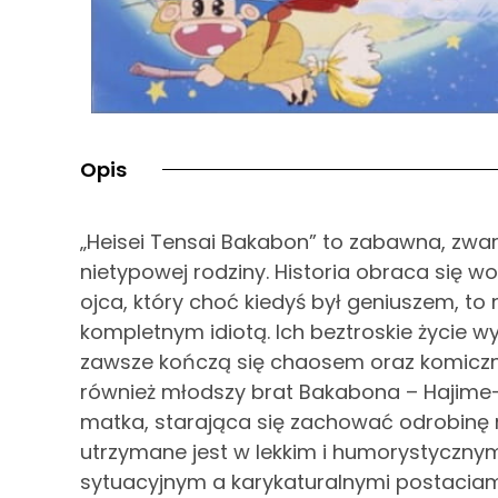
Opis
„Heisei Tensai Bakabon” to zabawna, zw
nietypowej rodziny. Historia obraca się 
ojca, który choć kiedyś był geniuszem, to
kompletnym idiotą. Ich beztroskie życie w
zawsze kończą się chaosem oraz komiczny
również młodszy brat Bakabona – Hajime-
matka, starająca się zachować odrobinę n
utrzymane jest w lekkim i humorystyczny
sytuacyjnym a karykaturalnymi postaciami