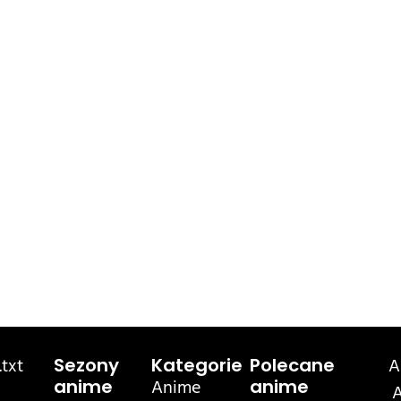
txt
A
Sezony
Kategorie
Polecane
Anime
anime
anime
A