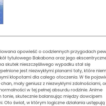
ariowana opowieść o codziennych przygodach pew
wokół tytułowego Bakabona oraz jego ekscentryczn
 na skutek nieszczęśliwego wypadku stał się
ypełnione jest niezwykłymi planami taty, które nie
mi kłopotami dla całego otoczenia. W tle pojawi
chan, mały geniusz z niezwykłymi zdolnościami, o
ormalności w tej pełnej absurdu rodzinie. Anime
m tonie, skutecznie balansując między dowcipem
. Oto świat, w którym logiczne działania ustępują