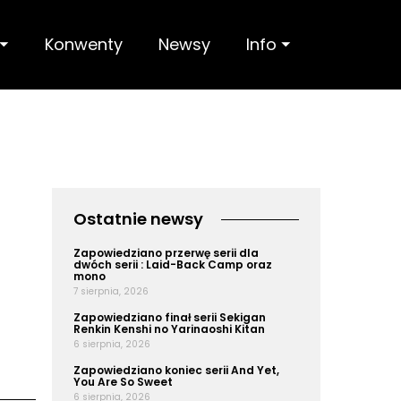
 ⏷
Konwenty
Newsy
Info ⏷
Ostatnie newsy
Zapowiedziano przerwę serii dla
dwóch serii : Laid-Back Camp oraz
mono
7 sierpnia, 2026
Zapowiedziano finał serii Sekigan
Renkin Kenshi no Yarinaoshi Kitan
6 sierpnia, 2026
Zapowiedziano koniec serii And Yet,
You Are So Sweet
6 sierpnia, 2026