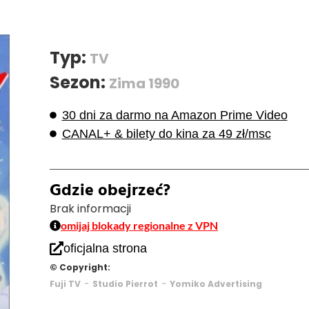
Typ:
TV
Sezon:
Zima 1990
30 dni za darmo na Amazon Prime Video
CANAL+ & bilety do kina za 49 zł/msc
Gdzie obejrzeć?
Brak informacji
omijaj blokady regionalne z VPN
oficjalna strona
© Copyright:
-
-
Fuji TV
Studio Pierrot
Yomiko Advertising