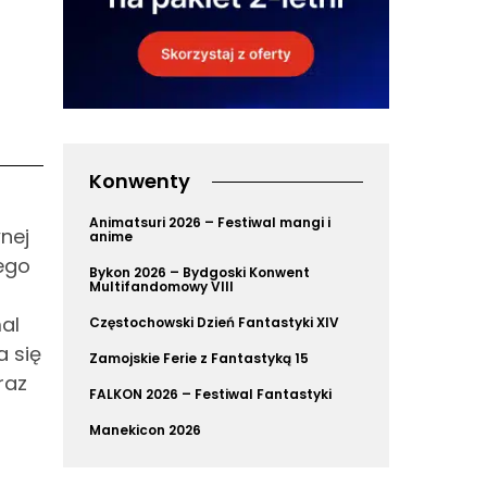
Konwenty
Animatsuri 2026 – Festiwal mangi i
nej
anime
ego
Bykon 2026 – Bydgoski Konwent
Multifandomowy VIII
mal
Częstochowski Dzień Fantastyki XIV
a się
Zamojskie Ferie z Fantastyką 15
raz
FALKON 2026 – Festiwal Fantastyki
Manekicon 2026