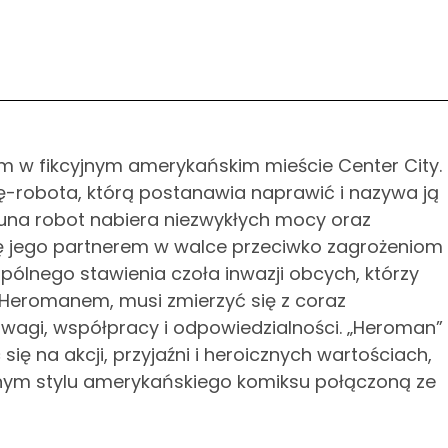
 w fikcyjnym amerykańskim mieście Center City.
-robota, którą postanawia naprawić i nazywa ją
una robot nabiera niezwykłych mocy oraz
ię jego partnerem w walce przeciwko zagrożeniom 
ólnego stawienia czoła inwazji obcych, którzy
 i Heromanem, musi zmierzyć się z coraz
wagi, współpracy i odpowiedzialności. „Heroman”
ię na akcji, przyjaźni i heroicznych wartościach,
znym stylu amerykańskiego komiksu połączoną ze