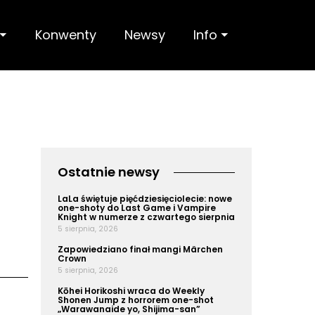
 ⏷
Konwenty
Newsy
Info ⏷
Ostatnie newsy
LaLa świętuje pięćdziesięciolecie: nowe
one-shoty do Last Game i Vampire
Knight w numerze z czwartego sierpnia
5 sierpnia, 2026
Zapowiedziano finał mangi Märchen
Crown
5 sierpnia, 2026
Kōhei Horikoshi wraca do Weekly
Shonen Jump z horrorem one-shot
„Warawanaide yo, Shijima-san”