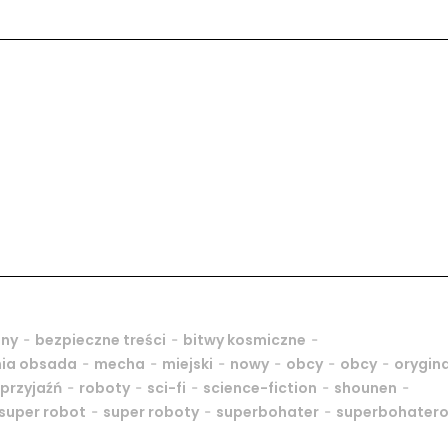
-
-
-
dny
bezpieczne treści
bitwy kosmiczne
-
-
-
-
-
-
nia obsada
mecha
miejski
nowy
obcy
obcy
orygin
-
-
-
-
-
przyjaźń
roboty
sci-fi
science-fiction
shounen
-
-
-
super robot
super roboty
superbohater
superbohater