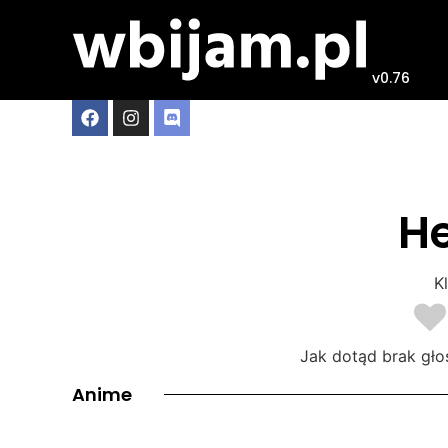
v0.76
H
Kl
Jak dotąd brak gło
Anime