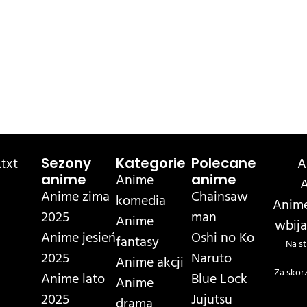
txt
A
Sezony
Kategorie
Polecane
Anime
anime
anime
A
Anime zima
Chainsaw
komedia
Anime
2025
man
Anime
wbija
Anime jesień
Oshi no Ko
fantasy
Na st
2025
Naruto
Anime akcji
Za skor
Anime lato
Blue Lock
Anime
2025
Jujutsu
drama