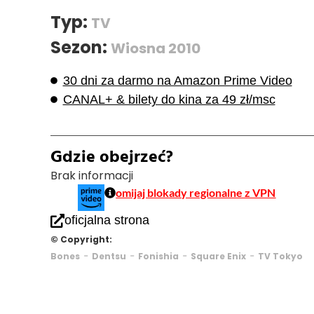
Typ:
TV
Sezon:
Wiosna 2010
30 dni za darmo na Amazon Prime Video
CANAL+ & bilety do kina za 49 zł/msc
Gdzie obejrzeć?
Brak informacji
omijaj blokady regionalne z VPN
oficjalna strona
© Copyright:
-
-
-
-
Bones
Dentsu
Fonishia
Square Enix
TV Tokyo