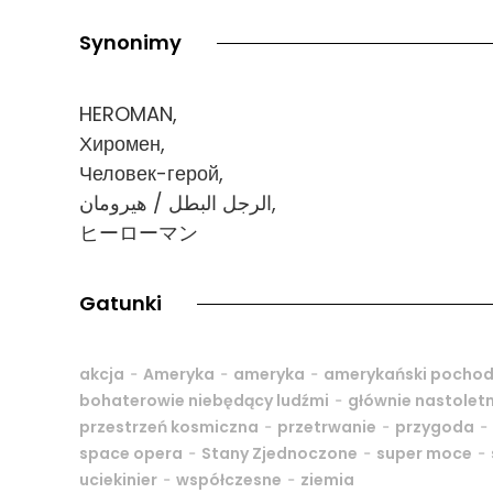
Synonimy
HEROMAN,
Хиромен,
Человек-герой,
الرجل البطل / هيرومان,
ヒーローマン
Gatunki
-
-
-
akcja
Ameryka
ameryka
amerykański pocho
-
bohaterowie niebędący ludźmi
głównie nastolet
-
-
-
przestrzeń kosmiczna
przetrwanie
przygoda
-
-
-
space opera
Stany Zjednoczone
super moce
-
-
uciekinier
współczesne
ziemia