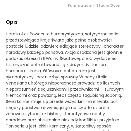
-
Funimation
Studio Deen
Opis
Hetalia Axis Powers to humorystyczna, satyryczna seria
przedstawiająca kraje świata jako pełne osobowości
postacie ludzkie, odzwierciedlające stereotypy i charakter
narodowy każdego państwa. Akcja osadzona jest głównie
podczas okresu I i II Wojny Światowej, choć wydarzenia
historyczne potraktowane są z dużym dystansem,
humorem i ironią. Głównym bohaterem jest
sympatyczny, lecz niezbyt sprawny Włochy (Italia
Veneziano), którego nieporadność prowadzi do licznych
nieporozumień z sojusznikami i przeciwnikami — surowymi
Niemcami oraz poważną, lecz często zagubioną Japonią.
Seria koncentruje się przede wszystkim na interakcjach
między państwami, wyciągając na światło dzienne
zabawne sytuacje z historii, stereotypowe cechy
narodowe oraz absurdalne niekiedy konflikty i przyjaźnie.
Ton serialu jest lekki i komiczny, w żartobliwy sposób