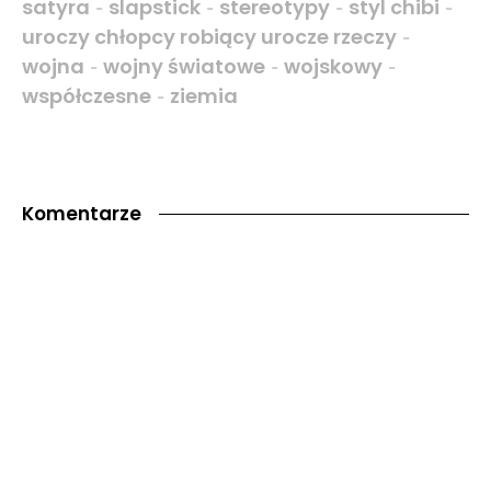
satyra
slapstick
stereotypy
styl chibi
-
-
-
-
uroczy chłopcy robiący urocze rzeczy
-
wojna
wojny światowe
wojskowy
-
-
-
współczesne
ziemia
-
Komentarze