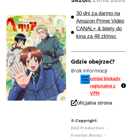
30 dni za darmo na
Amazon Prime Video
CANAL+ & bilety do
kina za 49 zł/msc
Gdzie obejrzeć?
Brak informacji
omijaj blokady
regionalne z
VPN
oficjalna strona
© Copyright:
-
DAX Production
-
Frontier Works