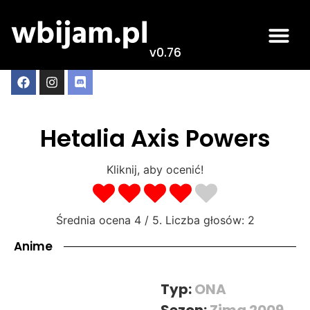
v0.76
Hetalia Axis Powers
Kliknij, aby ocenić!
Średnia ocena
4
/ 5. Liczba głosów:
2
Anime
Typ:
ONA
Sezon:
Zima 2009