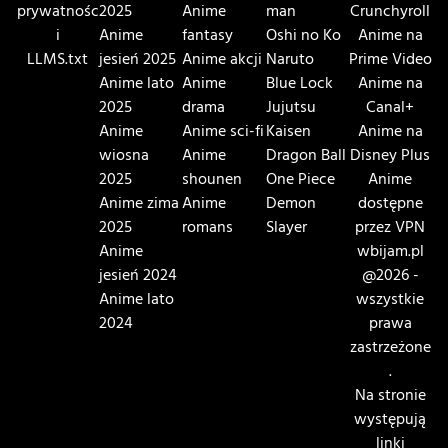
prywatnośc
2025
Anime
man
Crunchyroll
i
Anime
fantasy
Oshi no Ko
Anime na
LLMS.txt
jesień 2025
Anime akcji
Naruto
Prime Video
Anime lato
Anime
Blue Lock
Anime na
2025
drama
Jujutsu
Canal+
Anime
Anime sci-fi
Kaisen
Anime na
wiosna
Anime
Dragon Ball
Disney Plus
2025
shounen
One Piece
Anime
Anime zima
Anime
Demon
dostępne
2025
romans
Slayer
przez VPN
Anime
wbijam.pl
jesień 2024
@2026 -
Anime lato
wszystkie
2024
prawa
zastrzeżone
.
Na stronie
występują
linki