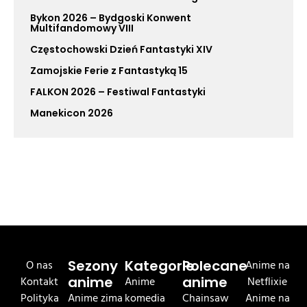
Bykon 2026 – Bydgoski Konwent
Multifandomowy VIII
Częstochowski Dzień Fantastyki XIV
Zamojskie Ferie z Fantastyką 15
FALKON 2026 – Festiwal Fantastyki
Manekicon 2026
O nas
Sezony
Kategorie
Polecane
Anime na
Kontakt
anime
Anime
anime
Netflixie
Polityka
Anime zima
komedia
Chainsaw
Anime na