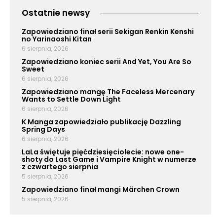
Ostatnie newsy
Zapowiedziano finał serii Sekigan Renkin Kenshi
no Yarinaoshi Kitan
6 sierpnia, 2026
Zapowiedziano koniec serii And Yet, You Are So
Sweet
6 sierpnia, 2026
Zapowiedziano mangę The Faceless Mercenary
Wants to Settle Down Light
6 sierpnia, 2026
K Manga zapowiedziało publikację Dazzling
Spring Days
6 sierpnia, 2026
LaLa świętuje pięćdziesięciolecie: nowe one-
shoty do Last Game i Vampire Knight w numerze
z czwartego sierpnia
5 sierpnia, 2026
Zapowiedziano finał mangi Märchen Crown
5 sierpnia, 2026