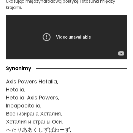
ukazując międzynarodową politykę i stosunki między
krajami.
Synonimy
Axis Powers Hetalia,
Hetalia,
Hetalia: Axis Powers,
Incapacitalia,
Военизирана Хеталия,
Хеталия и страны Оси,
へたりああくしずぱわーず,