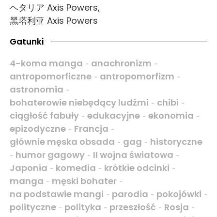
ヘタリア Axis Powers,
黑塔利亚 Axis Powers
Gatunki
4-koma manga
anachronizm
-
-
antropomorficzne
antropomorfizm
-
-
astronomia
-
bohaterowie niebędący ludźmi
chibi
-
-
ciągłość fabuły
edukacyjne
ekonomia
-
-
-
epizodyczne
Francja
-
-
głównie męska obsada
gag
historyczne
-
-
humor gagowy
II wojna światowa
-
-
-
Japonia
komedia
krótkie odcinki
-
-
-
manga
męski bohater
-
-
na podstawie mangi
parodia
pokojówki
-
-
-
polityczne
polityka
przeszłość
Rosja
-
-
-
-