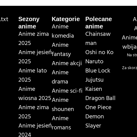
txt
A
Sezony
Kategorie
Polecane
Anime
anime
anime
A
Anime zima
Chainsaw
komedia
Anime
2025
man
Anime
wbija
Anime jesień
Oshi no Ko
fantasy
Na st
2025
Naruto
Anime akcji
Za skorz
Anime lato
Blue Lock
Anime
2025
Jujutsu
drama
Anime
Kaisen
Anime sci-fi
wiosna 2025
Dragon Ball
Anime
Anime zima
One Piece
shounen
2025
Demon
Anime
Anime jesień
Slayer
romans
2024