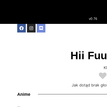
v0.76
Hii Fu
Kl
Jak dotąd brak gło
Anime