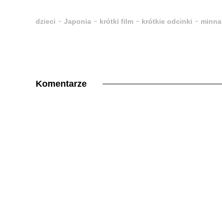
-
-
-
-
dzieci
Japonia
krótki film
krótkie odcinki
minna
Komentarze