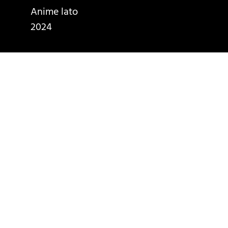
Anime lato
2024
ć? (beta)
 możesz użyć 
onalną!
romocja na V