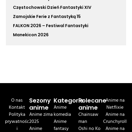
Częstochowski Dzień Fantastyki XIV
Zamojskie Ferie z Fantastyką 15
FALKON 2026 – Festiwal Fantastyki
Manekicon 2026
O nas
Sezony
Kategorie
Polecane
Anime na
Kontakt
anime
Anime
anime
Netflixie
Polityka
Anime zima
komedia
Chainsaw
Anime na
prywatnośc
2025
Anime
man
Crunchyroll
i
Anime
fantasy
Oshi no Ko
Anime na