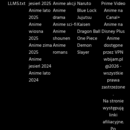
LLMS.txt
jesień 2025
Anime akcji
Naruto
Prime Video
Anime lato
Anime
Blue Lock
Anime na
2025
drama
Jujutsu
Canal+
Anime
Anime sci-fi
Kaisen
Anime na
wiosna
Anime
Dragon Ball
Disney Plus
2025
shounen
One Piece
Anime
Anime zima
Anime
Demon
dostępne
2025
romans
Slayer
przez VPN
Anime
wbijam.pl
jesień 2024
@2026 -
Anime lato
wszystkie
2024
prawa
zastrzeżone
.
Na stronie
występują
linki
afiliacyjne.
Po