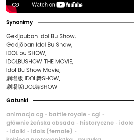
Synonimy
Gekijouban Idol Bu Show,
Gekijōban Idol Bu Show,
IDOL bu SHOW,
IDOLBUSHOW THE MOVIE,
Idol Bu Show Movie,
劇場版 IDOL舞SHOW,
劇場版IDOL舞SHOW
Gatunki
animacja cg
battle royale
cgi
-
-
-
głównie żeńska obsada
historyczne
idole
-
-
idolki
idols (female)
-
-
-
kobieca protagonistka
muzyka
-
-