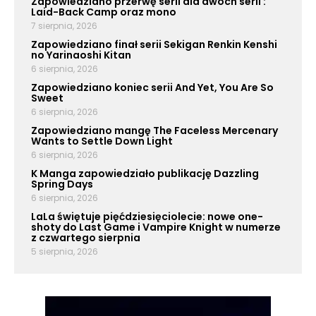
Zapowiedziano przerwę serii dla dwóch serii :
Laid-Back Camp oraz mono
7 sierpnia, 2026
Zapowiedziano finał serii Sekigan Renkin Kenshi
no Yarinaoshi Kitan
6 sierpnia, 2026
Zapowiedziano koniec serii And Yet, You Are So
Sweet
6 sierpnia, 2026
Zapowiedziano mangę The Faceless Mercenary
Wants to Settle Down Light
6 sierpnia, 2026
K Manga zapowiedziało publikację Dazzling
Spring Days
6 sierpnia, 2026
LaLa świętuje pięćdziesięciolecie: nowe one-
shoty do Last Game i Vampire Knight w numerze
z czwartego sierpnia
5 sierpnia, 2026