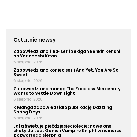
Ostatnie newsy
Zapowiedziano finał serii Sekigan Renkin Kenshi
no Yarinaoshi Kitan
6 sierpnia, 2026
Zapowiedziano koniec serii And Yet, You Are So
Sweet
6 sierpnia, 2026
Zapowiedziano mangę The Faceless Mercenary
Wants to Settle Down Light
6 sierpnia, 2026
K Manga zapowiedziało publikację Dazzling
Spring Days
6 sierpnia, 2026
LaLa świętuje pięćdziesięciolecie: nowe one-
shoty do Last Game i Vampire Knight w numerze
z czwartego sierpnia