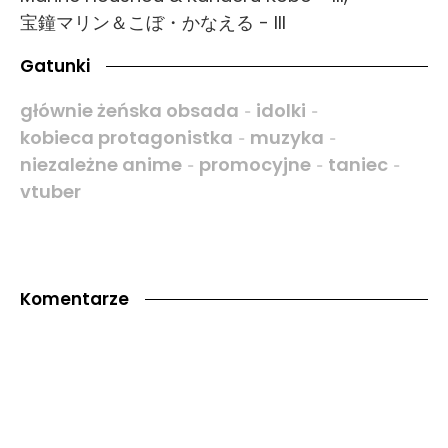
宝鐘マリン＆こぼ・かなえる - III
Gatunki
głównie żeńska obsada
idolki
-
-
kobieca protagonistka
muzyka
-
-
niezależne anime
promocyjne
taniec
-
-
-
vtuber
Komentarze