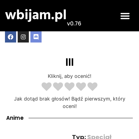
v0.76
III
Kliknij, aby ocenić!
Jak dotąd brak głosów! Bądź pierwszym, który
oceni!
Anime
Typ:
Specjał