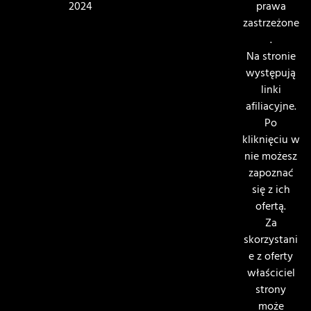
2024
prawa
zastrzeżone
.
Na stronie
występują
linki
afiliacyjne.
Po
kliknięciu w
nie możesz
zapoznać
się z ich
ofertą.
Za
skorzystani
e z oferty
właściciel
strony
może