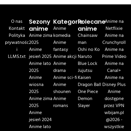
O nas
Sezony
Kategorie
Polecane
Anime na
Kontakt
anime
Anime
anime
Netflixie
Polityka
Anime zima
komedia
Chainsaw
Anime na
prywatnośc
2025
Anime
man
Crunchyroll
i
Anime
fantasy
Oshi no Ko
Anime na
LLMS.txt
jesień 2025
Anime akcji
Naruto
Prime Video
Anime lato
Anime
Blue Lock
Anime na
2025
drama
Jujutsu
Canal+
Anime
Anime sci-fi
Kaisen
Anime na
wiosna
Anime
Dragon Ball
Disney Plus
2025
shounen
One Piece
Anime
Anime zima
Anime
Demon
dostępne
2025
romans
Slayer
przez VPN
Anime
wbijam.pl
jesień 2024
@2026 -
Anime lato
wszystkie