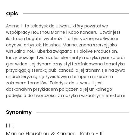
Opis
Anime III to teledysk do utworu, który powstał we
współpracy Houshou Marine i Kobo Kanaeru. Utwór jest
ilustracją bogatej wyobraźni i artystycznej wrażliwości
obydwu artystek. Houshou Marine, znana szerzej jako
wirtualna YouTuberka związana z Hololive Production,
łączy w swojej twórczości elementy muzyki, rysunku oraz
gier wideo. Jej dynamiczny styl i zróżnicowana tematyka
przyciągają szeroką publiczność, a jej transmisje na żywo
charakteryzują się żywiołowym tempem i szerokim
zakresem tematów. Teledysk do utworu III jest
doskonałym przykładem połączenia jej unikalnego
podejścia do twórczości z muzyką i wizualnymi efektami.
Synonimy
I I I,
Marine Houshou & Kanaeru Kobo - III,