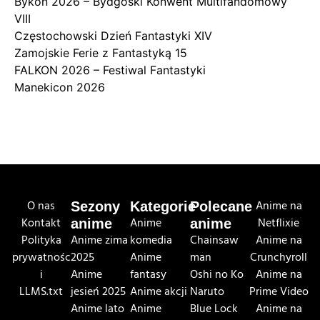
Bykon 2026 – Bydgoski Konwent Multifandomowy
VIII
Częstochowski Dzień Fantastyki XIV
Zamojskie Ferie z Fantastyką 15
FALKON 2026 – Festiwal Fantastyki
Manekicon 2026
O nas
Anime na
Sezony
Kategorie
Polecane
Kontakt
Anime
Netflixie
anime
anime
Polityka
Anime zima
komedia
Chainsaw
Anime na
prywatnośc
2025
Anime
man
Crunchyroll
i
Anime
fantasy
Oshi no Ko
Anime na
LLMS.txt
jesień 2025
Anime akcji
Naruto
Prime Video
Anime lato
Anime
Blue Lock
Anime na