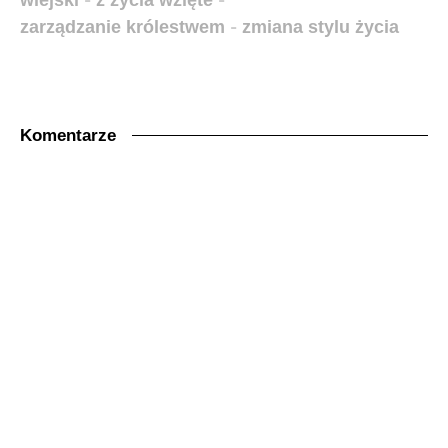
wiejski
-
z życia wzięte
-
zarządzanie królestwem
-
zmiana stylu życia
Komentarze