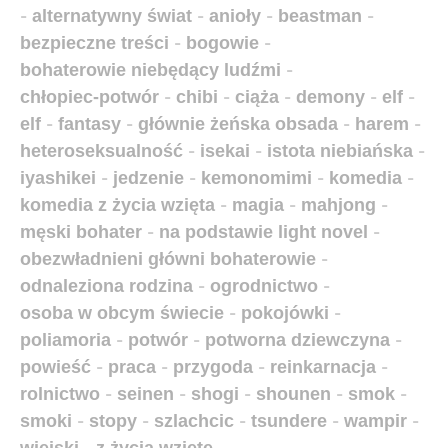
-
alternatywny świat
-
anioły
-
beastman
-
bezpieczne treści
-
bogowie
-
bohaterowie niebędący ludźmi
-
chłopiec-potwór
-
chibi
-
ciąża
-
demony
-
elf
-
elf
-
fantasy
-
głównie żeńska obsada
-
harem
-
heteroseksualność
-
isekai
-
istota niebiańska
-
iyashikei
-
jedzenie
-
kemonomimi
-
komedia
-
komedia z życia wzięta
-
magia
-
mahjong
-
męski bohater
-
na podstawie light novel
-
obezwładnieni główni bohaterowie
-
odnaleziona rodzina
-
ogrodnictwo
-
osoba w obcym świecie
-
pokojówki
-
poliamoria
-
potwór
-
potworna dziewczyna
-
powieść
-
praca
-
przygoda
-
reinkarnacja
-
rolnictwo
-
seinen
-
shogi
-
shounen
-
smok
-
smoki
-
stopy
-
szlachcic
-
tsundere
-
wampir
-