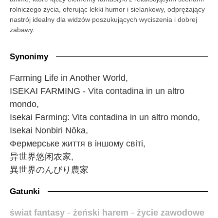
rolniczego życia, oferując lekki humor i sielankowy, odprężający
nastrój idealny dla widzów poszukujących wyciszenia i dobrej
zabawy.
Synonimy
Farming Life in Another World,
ISEKAI FARMING - Vita contadina in un altro
mondo,
Isekai Farming: Vita contadina in un altro mondo,
Isekai Nonbiri Nōka,
Фермерське життя в іншому світі,
异世界悠闲农家,
異世界のんびり農家
Gatunki
świat fantasy
-
żeński harem
-
życie zawodowe