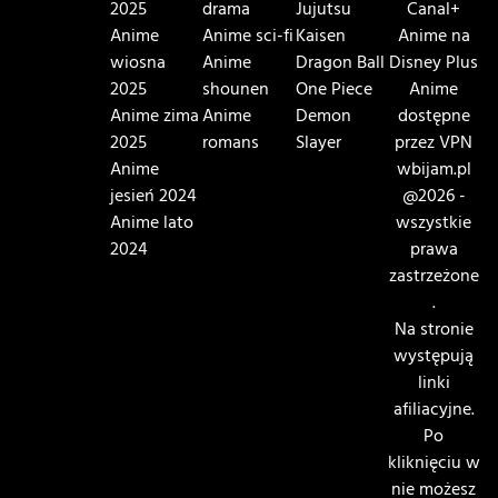
2025
drama
Jujutsu
Canal+
Anime
Anime sci-fi
Kaisen
Anime na
wiosna
Anime
Dragon Ball
Disney Plus
2025
shounen
One Piece
Anime
Anime zima
Anime
Demon
dostępne
2025
romans
Slayer
przez VPN
Anime
wbijam.pl
jesień 2024
@2026 -
Anime lato
wszystkie
2024
prawa
zastrzeżone
.
Na stronie
występują
linki
afiliacyjne.
Po
kliknięciu w
nie możesz