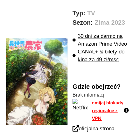
Typ:
TV
Sezon:
Zima 2023
30 dni za darmo na
Amazon Prime Video
CANAL+ & bilety do
kina za 49 zł/msc
Gdzie obejrzeć?
Brak informacji
omijaj blokady
regionalne z
VPN
oficjalna strona