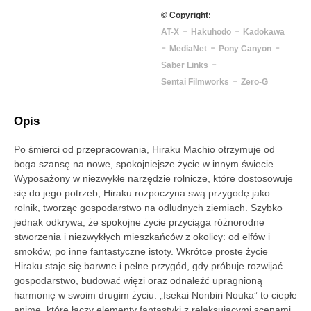
© Copyright:
-
-
AT-X
Hakuhodo
Kadokawa
-
-
-
MediaNet
Pony Canyon
-
Saber Links
-
Sentai Filmworks
Zero-G
Opis
Po śmierci od przepracowania, Hiraku Machio otrzymuje od
boga szansę na nowe, spokojniejsze życie w innym świecie.
Wyposażony w niezwykłe narzędzie rolnicze, które dostosowuje
się do jego potrzeb, Hiraku rozpoczyna swą przygodę jako
rolnik, tworząc gospodarstwo na odludnych ziemiach. Szybko
jednak odkrywa, że spokojne życie przyciąga różnorodne
stworzenia i niezwykłych mieszkańców z okolicy: od elfów i
smoków, po inne fantastyczne istoty. Wkrótce proste życie
Hiraku staje się barwne i pełne przygód, gdy próbuje rozwijać
gospodarstwo, budować więzi oraz odnaleźć upragnioną
harmonię w swoim drugim życiu. „Isekai Nonbiri Nouka” to ciepłe
anime, które łączy elementy fantastyki z relaksującymi scenami