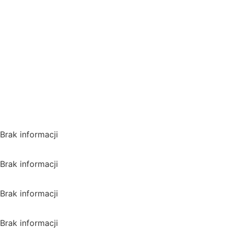
Gdzie oglądać? (beta)
Pamiętaj, że możesz użyć
VPN i ominąć blokadę
regionalną!
*Polecana promocja na
VPN
Polska
Brak informacji
USA
Brak informacji
Wielka Brytania
Brak informacji
Kanada
Brak informacji