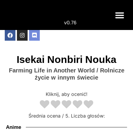
v0.76
Live odcinki
Najlepsze anime 
Isekai Nonbiri Nouka
Farming Life in Another World / Rolnicze
życie w innym świecie
Kliknij, aby ocenić!
Średnia ocena
/ 5. Liczba głosów:
Anime