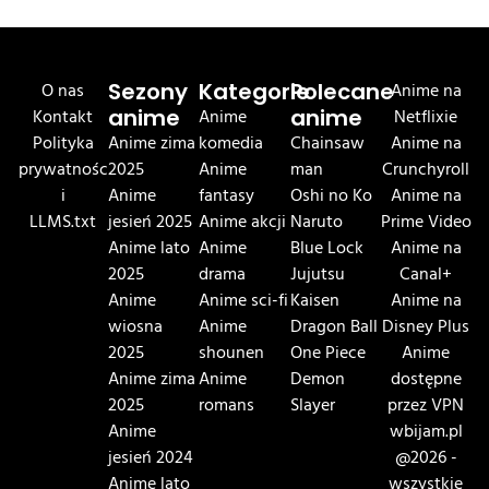
O nas
Sezony
Kategorie
Polecane
Anime na
Kontakt
anime
Anime
anime
Netflixie
Polityka
Anime zima
komedia
Chainsaw
Anime na
prywatnośc
2025
Anime
man
Crunchyroll
i
Anime
fantasy
Oshi no Ko
Anime na
LLMS.txt
jesień 2025
Anime akcji
Naruto
Prime Video
Anime lato
Anime
Blue Lock
Anime na
2025
drama
Jujutsu
Canal+
Anime
Anime sci-fi
Kaisen
Anime na
wiosna
Anime
Dragon Ball
Disney Plus
2025
shounen
One Piece
Anime
Anime zima
Anime
Demon
dostępne
2025
romans
Slayer
przez VPN
Anime
wbijam.pl
jesień 2024
@2026 -
Anime lato
wszystkie