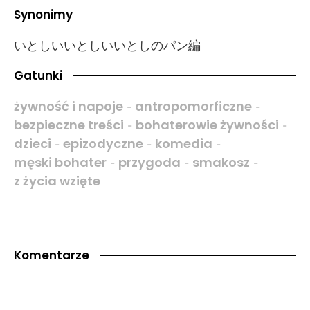
Synonimy
いとしいいとしいいとしのパン編
Gatunki
żywność i napoje
antropomorficzne
-
-
bezpieczne treści
bohaterowie żywności
-
-
dzieci
epizodyczne
komedia
-
-
-
męski bohater
przygoda
smakosz
-
-
-
z życia wzięte
Komentarze