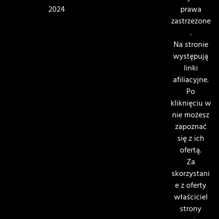
2024
prawa
zastrzeżone
.
Na stronie
występują
linki
afiliacyjne.
Po
kliknięciu w
nie możesz
zapoznać
się z ich
ofertą.
Za
skorzystani
e z oferty
właściciel
strony