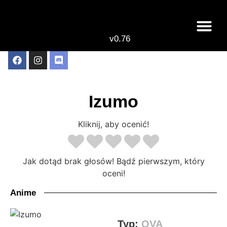
v0.76
Live odcinki
Najlepsze anime 
Izumo
Kliknij, aby ocenić!
Jak dotąd brak głosów! Bądź pierwszym, który
oceni!
Anime
Typ:
OVA