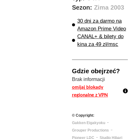
Sezon:
Zima 2003
30 dni za darmo na
Amazon Prime Video
CANAL+ & bilety do
kina za 49 zł/msc
Gdzie obejrzeć?
Brak informacji
omijaj blokady
regionalne z VPN
© Copyright:
-
Gakken Eigakyoku
-
Grouper Productions
-
Pioneer LDC
Studio Hibari