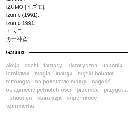
IZUMO [イズモ],
Izumo (1991),
Izumo 1991,
イズモ,
勇士神童
Gatunki
akcja
-
ecchi
-
fantasy
-
historyczne
-
Japonia
-
lotnictwo
-
magia
-
manga
-
męski bohater
-
mitologia
-
na podstawie mangi
-
nagość
-
osiągnięcie pełnoletności
-
przemoc
-
przygoda
-
shounen
-
stara azja
-
super moce
-
szermierka