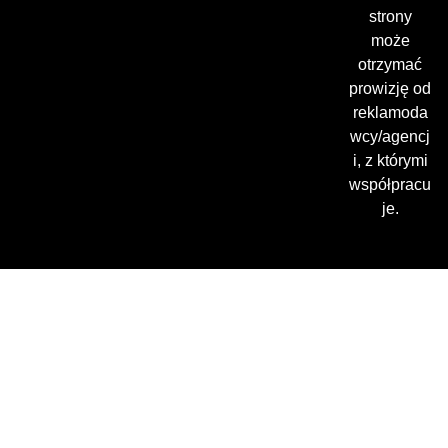
strony
może
otrzymać
prowizję od
reklamoda
wcy/agencj
i, z którymi
współpracu
je.
Gdzie oglądać? (beta)
Pamiętaj, że możesz użyć
VPN i ominąć blokadę
regionalną!
*Polecana promocja na