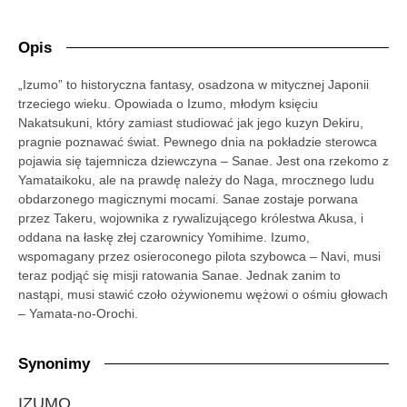
Opis
„Izumo” to historyczna fantasy, osadzona w mitycznej Japonii
trzeciego wieku. Opowiada o Izumo, młodym księciu
Nakatsukuni, który zamiast studiować jak jego kuzyn Dekiru,
pragnie poznawać świat. Pewnego dnia na pokładzie sterowca
pojawia się tajemnicza dziewczyna – Sanae. Jest ona rzekomo z
Yamataikoku, ale na prawdę należy do Naga, mrocznego ludu
obdarzonego magicznymi mocami. Sanae zostaje porwana
przez Takeru, wojownika z rywalizującego królestwa Akusa, i
oddana na łaskę złej czarownicy Yomihime. Izumo,
wspomagany przez osieroconego pilota szybowca – Navi, musi
teraz podjąć się misji ratowania Sanae. Jednak zanim to
nastąpi, musi stawić czoło ożywionemu wężowi o ośmiu głowach
– Yamata-no-Orochi.
Synonimy
IZUMO,