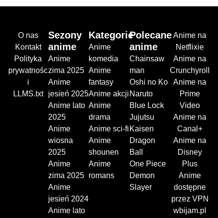
Sezony
Kategorie
Polecane
O nas
Anime na
anime
anime
Kontakt
Anime
Netflixie
Polityka
Anime
komedia
Chainsaw
Anime na
prywatnośc
zima 2025
Anime
man
Crunchyroll
i
Anime
fantasy
Oshi no Ko
Anime na
LLMS.txt
jesień 2025
Anime akcji
Naruto
Prime
Anime lato
Anime
Blue Lock
Video
2025
drama
Jujutsu
Anime na
Anime
Anime sci-fi
Kaisen
Canal+
wiosna
Anime
Dragon
Anime na
2025
shounen
Ball
Disney
Anime
Anime
One Piece
Plus
zima 2025
romans
Demon
Anime
Anime
Slayer
dostępne
jesień 2024
przez VPN
Anime lato
wbijam.pl