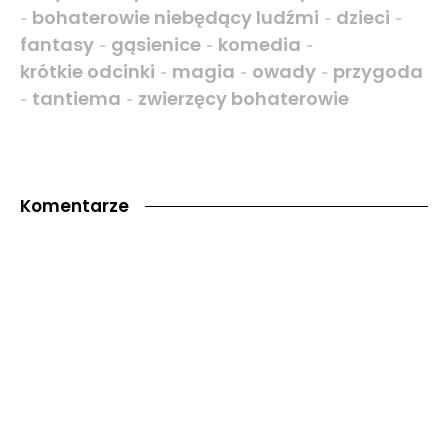
bohaterowie niebędący ludźmi
dzieci
-
-
-
fantasy
gąsienice
komedia
-
-
-
krótkie odcinki
magia
owady
przygoda
-
-
-
tantiema
zwierzęcy bohaterowie
-
-
Komentarze