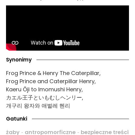
Synonimy
Frog Prince & Henry The Caterpillar,
Frog Prince and Caterpillar Henry,
Kaeru Ōji to Imomushi Henry,
カエル王子といもむしヘンリー,
개구리 왕자와 애벌레 헨리
Gatunki
żaby
antropomorficzne
bezpieczne treści
-
-