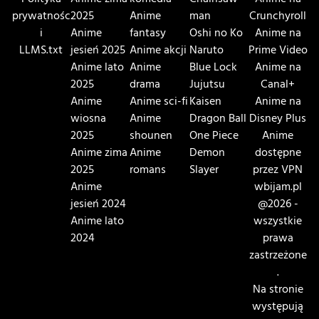
Polityka
Anime zima
komedia
Chainsaw
Anime na
prywatnośc
2025
Anime
man
Crunchyroll
i
Anime
fantasy
Oshi no Ko
Anime na
LLMS.txt
jesień 2025
Anime akcji
Naruto
Prime Video
Anime lato
Anime
Blue Lock
Anime na
2025
drama
Jujutsu
Canal+
Anime
Anime sci-fi
Kaisen
Anime na
wiosna
Anime
Dragon Ball
Disney Plus
2025
shounen
One Piece
Anime
Anime zima
Anime
Demon
dostępne
2025
romans
Slayer
przez VPN
Anime
wbijam.pl
jesień 2024
@2026 -
Anime lato
wszystkie
2024
prawa
zastrzeżone
.
Na stronie
występują