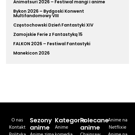
Animatsuri 2026 – Festiwal mangi i anime
Bykon 2026 – Bydgoski Konwent
Multifandomowy VIII
Częstochowski Dzień Fantastyki XIV
Zamojskie Ferie z Fantastyką 15
FALKON 2026 – Festiwal Fantastyki
Manekicon 2026
O nas
Sezony
Kategorie
Polecane
Anime na
Kontakt
anime
Anime
anime
Netflixie