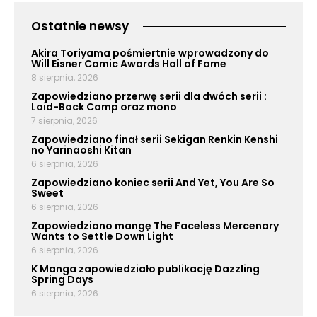
Ostatnie newsy
Akira Toriyama pośmiertnie wprowadzony do
Will Eisner Comic Awards Hall of Fame
8 sierpnia, 2026
Zapowiedziano przerwę serii dla dwóch serii :
Laid-Back Camp oraz mono
7 sierpnia, 2026
Zapowiedziano finał serii Sekigan Renkin Kenshi
no Yarinaoshi Kitan
6 sierpnia, 2026
Zapowiedziano koniec serii And Yet, You Are So
Sweet
6 sierpnia, 2026
Zapowiedziano mangę The Faceless Mercenary
Wants to Settle Down Light
6 sierpnia, 2026
K Manga zapowiedziało publikację Dazzling
Spring Days
6 sierpnia, 2026