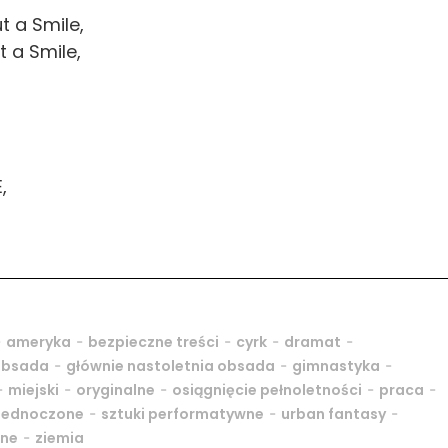
t a Smile,
t a Smile,
,
-
-
-
-
-
ameryka
bezpieczne treści
cyrk
dramat
-
-
-
obsada
głównie nastoletnia obsada
gimnastyka
-
-
-
-
-
miejski
oryginalne
osiągnięcie pełnoletności
praca
-
-
-
Zjednoczone
sztuki performatywne
urban fantasy
-
zne
ziemia