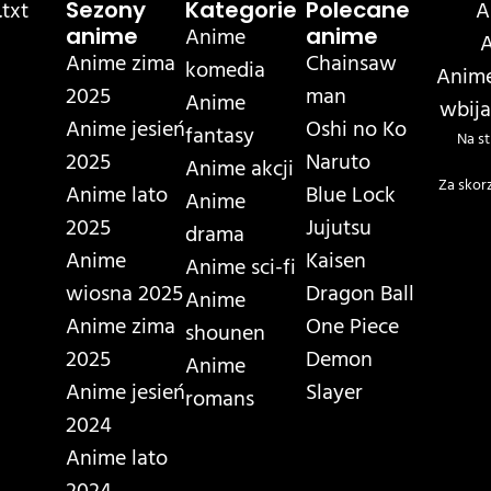
txt
A
Sezony
Kategorie
Polecane
Anime
anime
anime
A
Anime zima
Chainsaw
komedia
Anime
2025
man
Anime
wbija
Anime jesień
Oshi no Ko
fantasy
Na st
2025
Naruto
Anime akcji
Za skor
Anime lato
Blue Lock
Anime
2025
Jujutsu
drama
Anime
Kaisen
Anime sci-fi
wiosna 2025
Dragon Ball
Anime
Anime zima
One Piece
shounen
2025
Demon
Anime
Anime jesień
Slayer
romans
2024
Anime lato