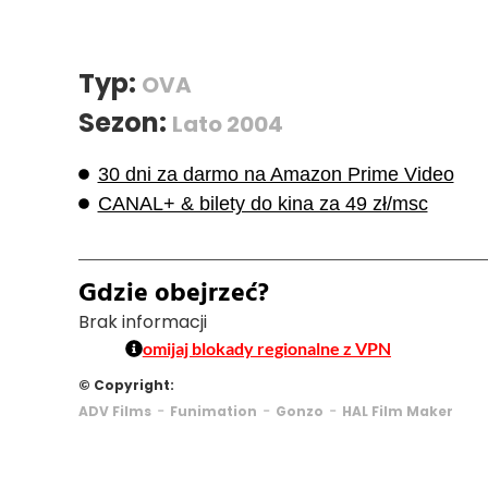
Typ:
OVA
Sezon:
Lato 2004
30 dni za darmo na Amazon Prime Video
CANAL+ & bilety do kina za 49 zł/msc
Gdzie obejrzeć?
Brak informacji
omijaj blokady regionalne z VPN
© Copyright:
-
-
-
ADV Films
Funimation
Gonzo
HAL Film Maker