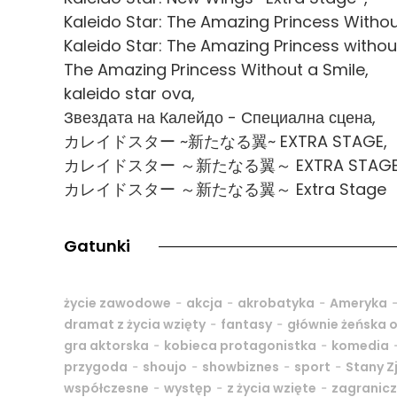
Kaleido Star: The Amazing Princess Withou
Kaleido Star: The Amazing Princess withou
The Amazing Princess Without a Smile,
kaleido star ova,
Звездата на Калейдо - Специална сцена,
カレイドスター ~新たなる翼~ EXTRA STAGE,
カレイドスター ～新たなる翼～ EXTRA STAGE
カレイドスター ～新たなる翼～ Extra Stage
Gatunki
-
-
-
życie zawodowe
akcja
akrobatyka
Ameryka
-
-
dramat z życia wzięty
fantasy
głównie żeńska 
-
-
gra aktorska
kobieca protagonistka
komedia
-
-
-
-
przygoda
shoujo
showbiznes
sport
Stany 
-
-
-
współczesne
występ
z życia wzięte
zagranic