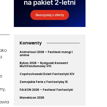
Konwenty
jako
Animatsuri 2026 – Festiwal mangi i
anime
ez
Bykon 2026 – Bydgoski Konwent
Multifandomowy VIII
Częstochowski Dzień Fantastyki XIV
i
Zamojskie Ferie z Fantastyką 15
ny,
FALKON 2026 – Festiwal Fantastyki
Manekicon 2026
tawia