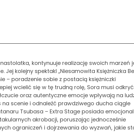
a nastolatka, kontynuuje realizację swoich marzeń 
 Jej kolejny spektakl „Niesamowita Księżniczka B
 – poradzenie sobie z postacią księżniczki
epiej wcielić się w tę trudną rolę, Sora musi odkryć
ółczucie oraz autentyczne emocje wpływają na ludz
es na scenie i odnaleźć prawdziwego ducha ciągle
ratanaru Tsubasa – Extra Stage posiada emocjonal
akularnych akrobacji, poruszając jednocześnie
nych ograniczeń i dojrzewania do wyzwań, jakie s