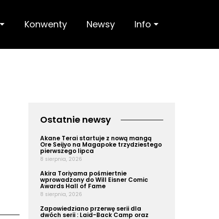
 ⏷
Konwenty
Newsy
Info ⏷
Ostatnie newsy
Akane Terai startuje z nową mangą
Ore Seijyo na Magapoke trzydziestego
pierwszego lipca
8 sierpnia, 2026
Akira Toriyama pośmiertnie
wprowadzony do Will Eisner Comic
Awards Hall of Fame
8 sierpnia, 2026
Zapowiedziano przerwę serii dla
dwóch serii : Laid-Back Camp oraz