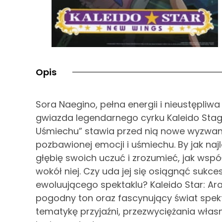
Opis
Sora Naegino, pełna energii i nieustępliw
gwiazda legendarnego cyrku Kaleido Stage.
Uśmiechu” stawia przed nią nowe wyzwanie
pozbawionej emocji i uśmiechu. By jak najl
głębię swoich uczuć i zrozumieć, jak wsp
wokół niej. Czy uda jej się osiągnąć sukc
ewoluującego spektaklu? Kaleido Star: A
pogodny ton oraz fascynujący świat spekt
tematykę przyjaźni, przezwyciężania włas