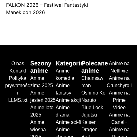
FALKON 2026 – Festiwal Fantastyki
Manekicon 2026
Sezony
Kategorie
Polecane
O nas
Anime na
anime
anime
Kontakt
Anime
Netflixie
Polityka
Anime
komedia
Chainsaw
Anime na
prywatnośc
zima 2025
Anime
man
Crunchyroll
i
Anime
fantasy
Oshi no Ko
Anime na
LLMS.txt
jesień 2025
Anime akcji
Naruto
Prime
Anime lato
Anime
Blue Lock
Video
2025
drama
Jujutsu
Anime na
Anime
Anime sci-fi
Kaisen
Canal+
wiosna
Anime
Dragon
Anime na
2025
shounen
Ball
Disney