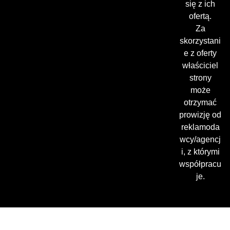
się z ich
ofertą.
Za
skorzystani
e z oferty
właściciel
strony
może
otrzymać
prowizję od
reklamoda
wcy/agencj
i, z którymi
współpracu
je.
Gdzie oglądać? (beta)