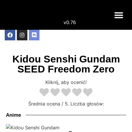
v0.76
Live odcinki
Najlepsze anime 
Kidou Senshi Gundam
SEED Freedom Zero
Kliknij, aby ocenić!
Średnia ocena
/ 5. Liczba głosów:
Anime