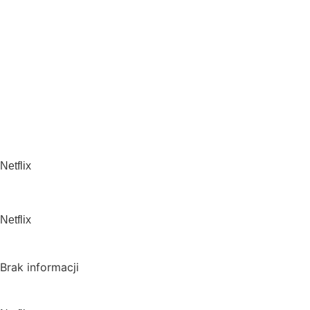
Pamiętaj, że możesz użyć
VPN i ominąć blokadę
regionalną!
*Polecana promocja na
VPN
Polska
Netflix
USA
Netflix
Wielka Brytania
Brak informacji
Kanada