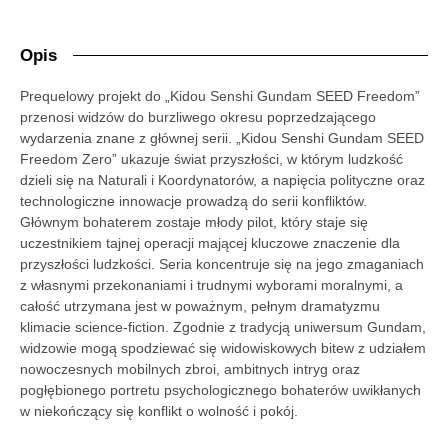
Opis
Prequelowy projekt do „Kidou Senshi Gundam SEED Freedom”
przenosi widzów do burzliwego okresu poprzedzającego
wydarzenia znane z głównej serii. „Kidou Senshi Gundam SEED
Freedom Zero” ukazuje świat przyszłości, w którym ludzkość
dzieli się na Naturali i Koordynatorów, a napięcia polityczne oraz
technologiczne innowacje prowadzą do serii konfliktów.
Głównym bohaterem zostaje młody pilot, który staje się
uczestnikiem tajnej operacji mającej kluczowe znaczenie dla
przyszłości ludzkości. Seria koncentruje się na jego zmaganiach
z własnymi przekonaniami i trudnymi wyborami moralnymi, a
całość utrzymana jest w poważnym, pełnym dramatyzmu
klimacie science-fiction. Zgodnie z tradycją uniwersum Gundam,
widzowie mogą spodziewać się widowiskowych bitew z udziałem
nowoczesnych mobilnych zbroi, ambitnych intryg oraz
pogłębionego portretu psychologicznego bohaterów uwikłanych
w niekończący się konflikt o wolność i pokój.