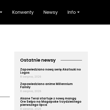
 ⏷
Konwenty
Newsy
Info ⏷
Ostatnie newsy
Zapowiedziano nową serię Akatsuki no
Logos
8 sierpnia, 2026
Zapowiedziano anime Millennium
Family
8 sierpnia, 2026
Akane Terai startuje z nową mangą
Ore Seijyo na Magapoke trzydziestego
pierwszego lipca
8 sierpnia, 2026