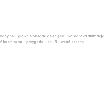
-
-
kacyjne
głównie obsada dziecięca
koreańska animacja
-
-
-
eń kosmiczna
przygoda
sci-fi
współczesne