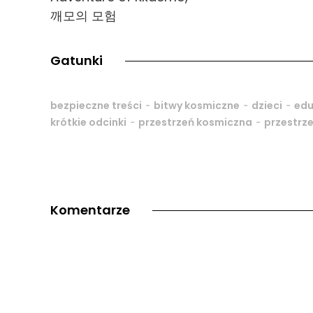
깨모의 모험
Gatunki
-
-
-
bezpieczne treści
bitwy kosmiczne
dzieci
edu
-
-
krótkie odcinki
przestrzeń kosmiczna
przestrz
Komentarze