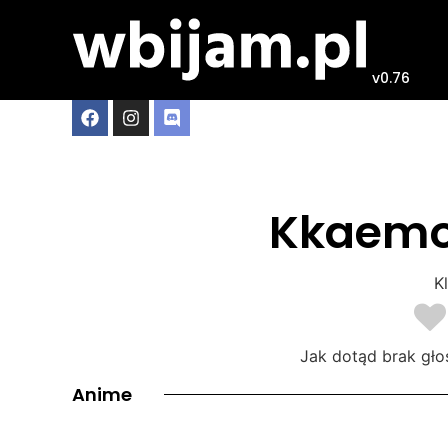
v0.76
Kkaemo
Kl
Jak dotąd brak gło
Anime