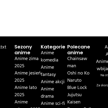
txt
A
Sezony
Kategorie
Polecane
Anime
anime
anime
A
Anime zima
Chainsaw
komedia
Anime
2025
man
Anime
wbija
Anime jesień
Oshi no Ko
fantasy
Na st
2025
Naruto
Anime akcji
Za skor
Anime lato
Blue Lock
Anime
2025
Jujutsu
drama
Anime
Kaisen
Anime sci-fi