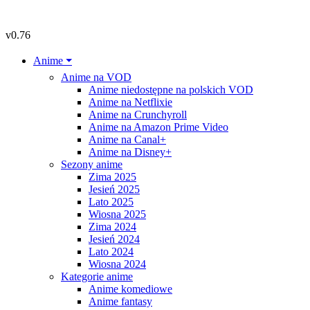
Przejdź
do
v0.76
treści
Anime ⏷
Anime na VOD
Anime niedostępne na polskich VOD
Anime na Netflixie
Anime na Crunchyroll
Anime na Amazon Prime Video
Anime na Canal+
Anime na Disney+
Sezony anime
Zima 2025
Jesień 2025
Lato 2025
Wiosna 2025
Zima 2024
Jesień 2024
Lato 2024
Wiosna 2024
Kategorie anime
Anime komediowe
Anime fantasy