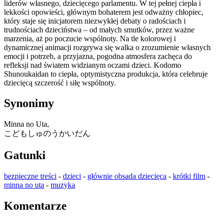
liderów własnego, dziecięcego parlamentu. W tej pełnej ciepła i
lekkości opowieści, głównym bohaterem jest odważny chłopiec,
który staje się inicjatorem niezwykłej debaty o radościach i
trudnościach dzieciństwa – od małych smutków, przez ważne
marzenia, aż po poczucie wspólnoty. Na tle kolorowej i
dynamicznej animacji rozgrywa się walka o zrozumienie własnych
emocji i potrzeb, a przyjazna, pogodna atmosfera zachęca do
refleksji nad światem widzianym oczami dzieci. Kodomo
Shunoukaidan to ciepła, optymistyczna produkcja, która celebruje
dziecięcą szczerość i siłę wspólnoty.
Synonimy
Minna no Uta,
こどもしゅのうかいだん
Gatunki
bezpieczne treści
-
dzieci
-
głównie obsada dziecięca
-
krótki film
-
minna no uta
-
muzyka
Komentarze