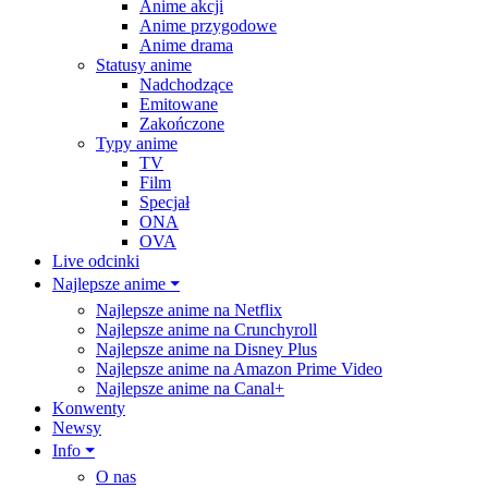
Anime akcji
Anime przygodowe
Anime drama
Statusy anime
Nadchodzące
Emitowane
Zakończone
Typy anime
TV
Film
Specjał
ONA
OVA
Live odcinki
Najlepsze anime ⏷
Najlepsze anime na Netflix
Najlepsze anime na Crunchyroll
Najlepsze anime na Disney Plus
Najlepsze anime na Amazon Prime Video
Najlepsze anime na Canal+
Konwenty
Newsy
Info ⏷
O nas