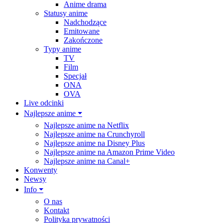
Anime drama
Statusy anime
Nadchodzące
Emitowane
Zakończone
Typy anime
TV
Film
Specjał
ONA
OVA
Live odcinki
Najlepsze anime ⏷
Najlepsze anime na Netflix
Najlepsze anime na Crunchyroll
Najlepsze anime na Disney Plus
Najlepsze anime na Amazon Prime Video
Najlepsze anime na Canal+
Konwenty
Newsy
Info ⏷
O nas
Kontakt
Polityka prywatności