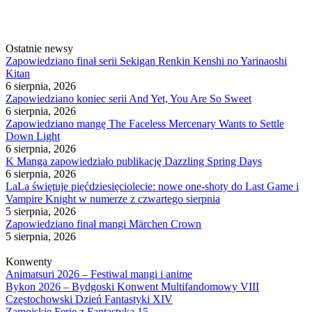
Ostatnie newsy
Zapowiedziano finał serii Sekigan Renkin Kenshi no Yarinaoshi
Kitan
6 sierpnia, 2026
Zapowiedziano koniec serii And Yet, You Are So Sweet
6 sierpnia, 2026
Zapowiedziano mangę The Faceless Mercenary Wants to Settle
Down Light
6 sierpnia, 2026
K Manga zapowiedziało publikację Dazzling Spring Days
6 sierpnia, 2026
LaLa świętuje pięćdziesięciolecie: nowe one-shoty do Last Game i
Vampire Knight w numerze z czwartego sierpnia
5 sierpnia, 2026
Zapowiedziano finał mangi Märchen Crown
5 sierpnia, 2026
Konwenty
Animatsuri 2026 – Festiwal mangi i anime
Bykon 2026 – Bydgoski Konwent Multifandomowy VIII
Częstochowski Dzień Fantastyki XIV
Zamojskie Ferie z Fantastyką 15