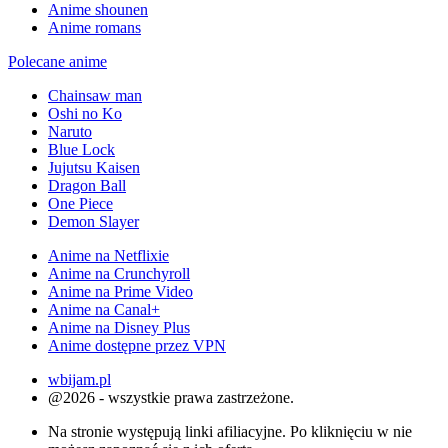
Anime shounen
Anime romans
Polecane anime
Chainsaw man
Oshi no Ko
Naruto
Blue Lock
Jujutsu Kaisen
Dragon Ball
One Piece
Demon Slayer
Anime na Netflixie
Anime na Crunchyroll
Anime na Prime Video
Anime na Canal+
Anime na Disney Plus
Anime dostępne przez VPN
wbijam.pl
@2026 - wszystkie prawa zastrzeżone.
Na stronie występują linki afiliacyjne. Po kliknięciu w nie