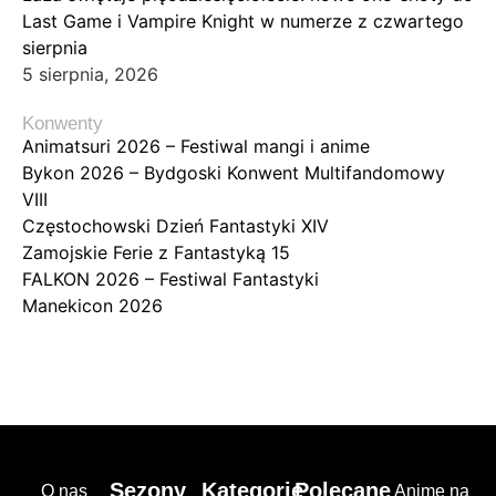
Last Game i Vampire Knight w numerze z czwartego
sierpnia
5 sierpnia, 2026
Konwenty
Animatsuri 2026 – Festiwal mangi i anime
Bykon 2026 – Bydgoski Konwent Multifandomowy
VIII
Częstochowski Dzień Fantastyki XIV
Zamojskie Ferie z Fantastyką 15
FALKON 2026 – Festiwal Fantastyki
Manekicon 2026
Sezony
Kategorie
Polecane
O nas
Anime na