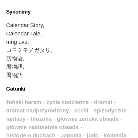
Synonimy
Calendar Story,
Calendar Tale,
mng ova,
コヨミモノガタリ,
历物语,
暦物語,
曆物語
Gatunki
żeński harem
-
życie codzienne
-
dramat
-
dramat nadprzyrodzony
-
ecchi
-
epizodyczne
-
fantasy
-
filozofia
-
głównie żeńska obsada
-
głównie nastoletnia obsada
-
historie o duchach
-
Japonia
-
judo
-
komedia
-