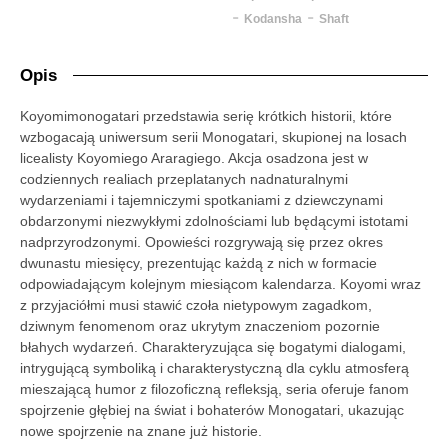
-
-
Kodansha
Shaft
Opis
Koyomimonogatari przedstawia serię krótkich historii, które
wzbogacają uniwersum serii Monogatari, skupionej na losach
licealisty Koyomiego Araragiego. Akcja osadzona jest w
codziennych realiach przeplatanych nadnaturalnymi
wydarzeniami i tajemniczymi spotkaniami z dziewczynami
obdarzonymi niezwykłymi zdolnościami lub będącymi istotami
nadprzyrodzonymi. Opowieści rozgrywają się przez okres
dwunastu miesięcy, prezentując każdą z nich w formacie
odpowiadającym kolejnym miesiącom kalendarza. Koyomi wraz
z przyjaciółmi musi stawić czoła nietypowym zagadkom,
dziwnym fenomenom oraz ukrytym znaczeniom pozornie
błahych wydarzeń. Charakteryzująca się bogatymi dialogami,
intrygującą symboliką i charakterystyczną dla cyklu atmosferą
mieszającą humor z filozoficzną refleksją, seria oferuje fanom
spojrzenie głębiej na świat i bohaterów Monogatari, ukazując
nowe spojrzenie na znane już historie.