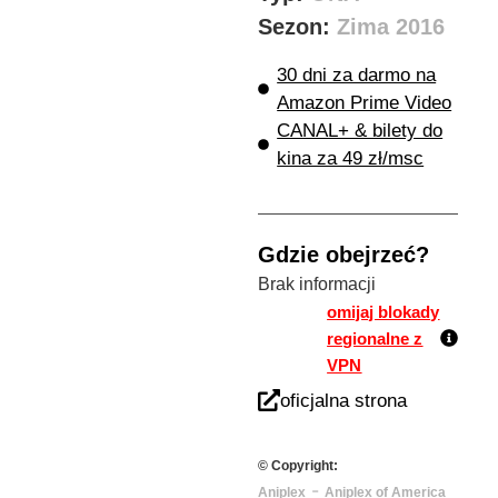
Sezon:
Zima 2016
30 dni za darmo na
Amazon Prime Video
CANAL+ & bilety do
kina za 49 zł/msc
Gdzie obejrzeć?
Brak informacji
omijaj blokady
regionalne z
VPN
oficjalna strona
© Copyright:
-
Aniplex
Aniplex of America