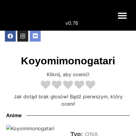
v0.76
Live odcinki
Najlepsze anime 
Koyomimonogatari
Kliknij, aby ocenić!
Jak dotąd brak głosów! Bądź pierwszym, który
oceni!
Anime
Typ:
ONA