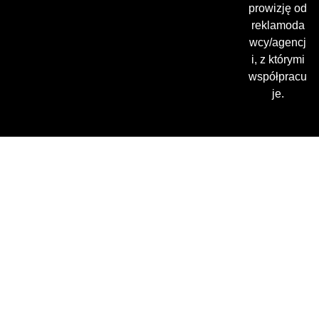
prowizję od
reklamoda
wcy/agencj
i, z którymi
współpracu
je.
Gdzie oglądać? (beta)
Pamiętaj, że możesz użyć
VPN i ominąć blokadę
regionalną!
*Polecana promocja na
VPN
Polska