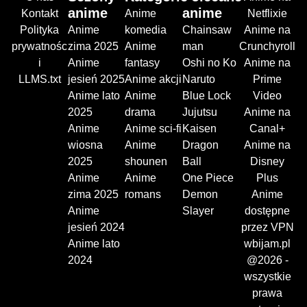
anime
anime
Kontakt
Anime
Netflixie
Polityka
Anime
komedia
Chainsaw
Anime na
prywatnośc
zima 2025
Anime
man
Crunchyroll
i
Anime
fantasy
Oshi no Ko
Anime na
LLMS.txt
jesień 2025
Anime akcji
Naruto
Prime
Anime lato
Anime
Blue Lock
Video
2025
drama
Jujutsu
Anime na
Anime
Anime sci-fi
Kaisen
Canal+
wiosna
Anime
Dragon
Anime na
2025
shounen
Ball
Disney
Anime
Anime
One Piece
Plus
zima 2025
romans
Demon
Anime
Anime
Slayer
dostępne
jesień 2024
przez VPN
Anime lato
wbijam.pl
2024
@2026 -
wszystkie
prawa