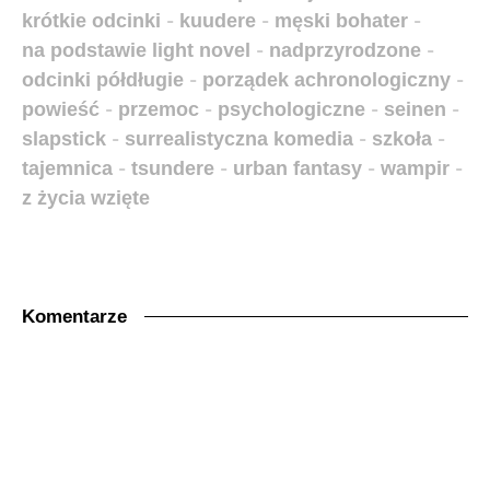
krótkie odcinki
-
kuudere
-
męski bohater
-
na podstawie light novel
-
nadprzyrodzone
-
odcinki półdługie
-
porządek achronologiczny
-
powieść
-
przemoc
-
psychologiczne
-
seinen
-
slapstick
-
surrealistyczna komedia
-
szkoła
-
tajemnica
-
tsundere
-
urban fantasy
-
wampir
-
z życia wzięte
Komentarze