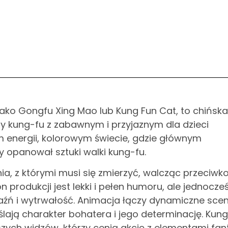
ko Gongfu Xing Mao lub Kung Fun Cat, to chińska
ty kung-fu z zabawnym i przyjaznym dla dzieci
ym energii, kolorowym świecie, gdzie głównym
y opanował sztuki walki kung-fu.
ia, z którymi musi się zmierzyć, walcząc przeciwk
n produkcji jest lekki i pełen humoru, ale jednocze
jaźń i wytrwałość. Animacja łączy dynamiczne sce
lają charakter bohatera i jego determinację. Kung
zych widzów, którzy cenią akcję z elementami fant