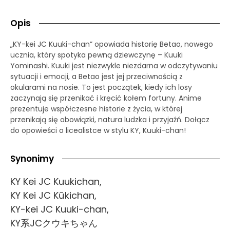
Opis
„KY-kei JC Kuuki-chan” opowiada historię Betao, nowego
ucznia, który spotyka pewną dziewczynę – Kuuki
Yominashi. Kuuki jest niezwykle niezdarna w odczytywaniu
sytuacji i emocji, a Betao jest jej przeciwnością z
okularami na nosie. To jest początek, kiedy ich losy
zaczynają się przenikać i kręcić kołem fortuny. Anime
prezentuje współczesne historie z życia, w której
przenikają się obowiązki, natura ludzka i przyjaźń. Dołącz
do opowieści o licealistce w stylu KY, Kuuki-chan!
Synonimy
KY Kei JC Kuukichan,
KY Kei JC Kūkichan,
KY-kei JC Kuuki-chan,
KY系JCクウキちゃん