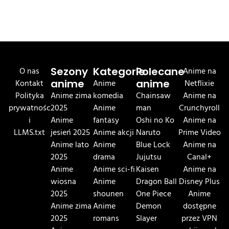
O nas
Sezony
Kategorie
Polecane
Anime na
Kontakt
anime
Anime
anime
Netflixie
Polityka
Anime zima
komedia
Chainsaw
Anime na
prywatnośc
2025
Anime
man
Crunchyroll
i
Anime
fantasy
Oshi no Ko
Anime na
LLMS.txt
jesień 2025
Anime akcji
Naruto
Prime Video
Anime lato
Anime
Blue Lock
Anime na
2025
drama
Jujutsu
Canal+
Anime
Anime sci-fi
Kaisen
Anime na
wiosna
Anime
Dragon Ball
Disney Plus
2025
shounen
One Piece
Anime
Anime zima
Anime
Demon
dostępne
2025
romans
Slayer
przez VPN