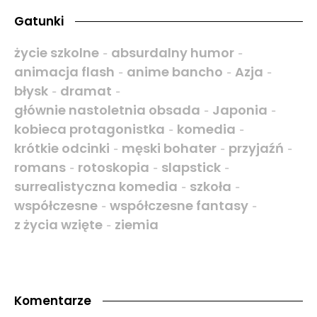
Gatunki
życie szkolne
absurdalny humor
-
-
animacja flash
anime bancho
Azja
-
-
-
błysk
dramat
-
-
głównie nastoletnia obsada
Japonia
-
-
kobieca protagonistka
komedia
-
-
krótkie odcinki
męski bohater
przyjaźń
-
-
-
romans
rotoskopia
slapstick
-
-
-
surrealistyczna komedia
szkoła
-
-
współczesne
współczesne fantasy
-
-
z życia wzięte
ziemia
-
Komentarze