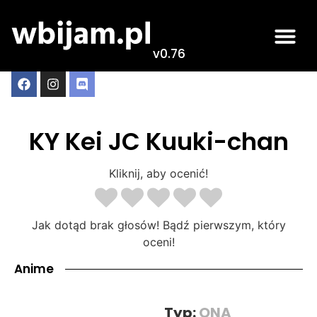
v0.76
KY Kei JC Kuuki-chan
Kliknij, aby ocenić!
Jak dotąd brak głosów! Bądź pierwszym, który
oceni!
Anime
Typ:
ONA