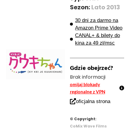
Sezon:
Lato 2013
30 dni za darmo na
Amazon Prime Video
CANAL+ & bilety do
kina za 49 zł/msc
Gdzie obejrzeć?
Brak informacji
omijaj blokady
regionalne z VPN
oficjalna strona
© Copyright:
CoMix Wave Films