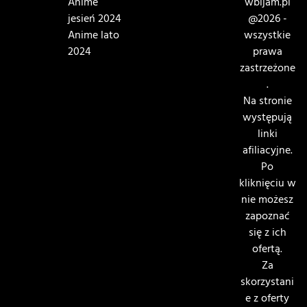
Anime
wbijam.pl
jesień 2024
@2026 -
Anime lato
wszystkie
2024
prawa
zastrzeżone
.
Na stronie
występują
linki
afiliacyjne.
Po
kliknięciu w
nie możesz
zapoznać
się z ich
ofertą.
Za
skorzystani
e z oferty