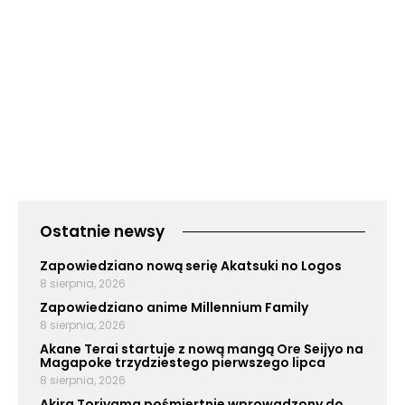
Ostatnie newsy
Zapowiedziano nową serię Akatsuki no Logos
8 sierpnia, 2026
Zapowiedziano anime Millennium Family
8 sierpnia, 2026
Akane Terai startuje z nową mangą Ore Seijyo na
Magapoke trzydziestego pierwszego lipca
8 sierpnia, 2026
Akira Toriyama pośmiertnie wprowadzony do