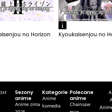
isenjou no Horizon
Kyoukaisenjou no H
txt
A
Sezony
Kategorie
Polecane
Anime
anime
anime
A
Anime zima
Chainsaw
komedia
Anime