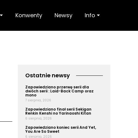
 ⏷
Konwenty
Newsy
Info ⏷
Ostatnie newsy
Zapowiedziano przerwę serii dla
dwóch serii : Laid-Back Camp oraz
mono
7 sierpnia, 2026
Zapowiedziano finał serii Sekigan
Renkin Kenshi no Yarinaoshi Kitan
6 sierpnia, 2026
Zapowiedziano koniec serii And Yet,
You Are So Sweet
6 sierpnia, 2026