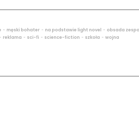
-
-
-
e
męski bohater
na podstawie light novel
obsada zesp
-
-
-
-
-
reklama
sci-fi
science-fiction
szkoła
wojna