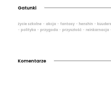
Gatunki
-
-
-
-
życie szkolne
akcja
fantasy
henshin
kuuder
-
-
-
-
polityka
przygoda
przyszłość
reinkarnacja
Komentarze