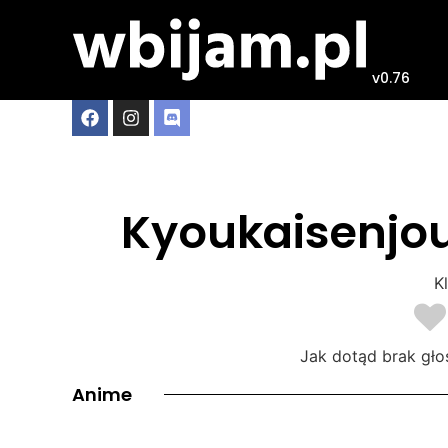
v0.76
Kyoukaisenjou
Kl
Jak dotąd brak gło
Anime