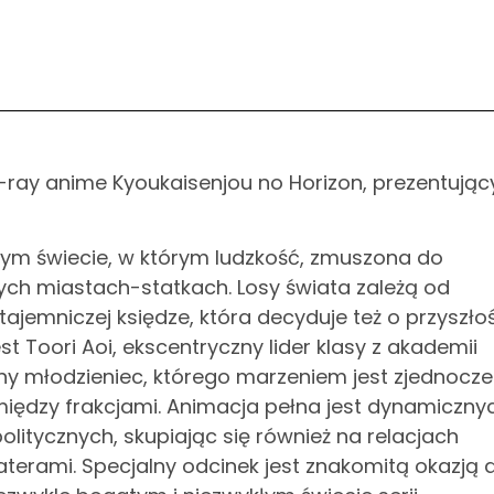
-ray anime Kyoukaisenjou no Horizon, prezentując
znym świecie, w którym ludzkość, zmuszona do
ących miastach-statkach. Losy świata zależą od
 tajemniczej księdze, która decyduje też o przyszło
st Toori Aoi, ekscentryczny lider klasy z akademii
ny młodzieniec, którego marzeniem jest zjednocze
 między frakcjami. Animacja pełna jest dynamiczny
olitycznych, skupiając się również na relacjach
terami. Specjalny odcinek jest znakomitą okazją 