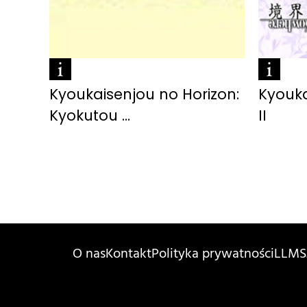
Kyoukaisenjou no Horizon:
Kyouka
Kyokutou ...
II
O nas
Kontakt
Polityka prywatności
LLMS.