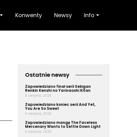
 ⏷
Konwenty
Newsy
Info ⏷
Ostatnie newsy
Zapowiedziano finał serii Sekigan
Renkin Kenshi no Yarinaoshi Kitan
6 sierpnia, 2026
Zapowiedziano koniec serii And Yet,
You Are So Sweet
6 sierpnia, 2026
Zapowiedziano mangę The Faceless
Mercenary Wants to Settle Down Light
6 sierpnia, 2026