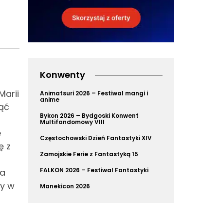
Konwenty
Marii
Animatsuri 2026 – Festiwal mangi i
anime
jąć
Bykon 2026 – Bydgoski Konwent
Multifandomowy VIII
e
Częstochowski Dzień Fantastyki XIV
ę z
Zamojskie Ferie z Fantastyką 15
FALKON 2026 – Festiwal Fantastyki
La
ry w
Manekicon 2026