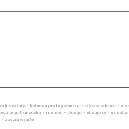
-
-
-
ka literatury
kobieca protagonistka
krótkie odcinki
ma
-
-
-
-
ewolucja francuska
romans
shoujo
shoujo ai
szlachci
-
z życia wzięte