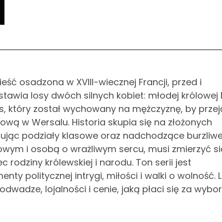
eść osadzona w XVIII-wiecznej Francji, przed i
stawia losy dwóch silnych kobiet: młodej królowej 
s, który został wychowany na mężczyznę, by prze
ą w Wersalu. Historia skupia się na złożonych
azując podziały klasowe oraz nadchodzące burzliw
wym i osobą o wrażliwym sercu, musi zmierzyć si
rodziny królewskiej i narodu. Ton serii jest
ty politycznej intrygi, miłości i walki o wolność. 
dwadze, lojalności i cenie, jaką płaci się za wybo