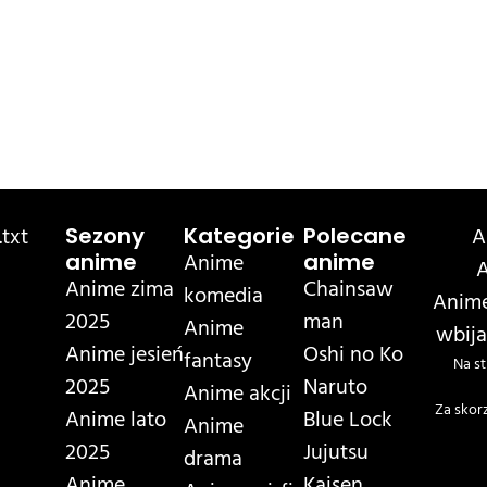
txt
A
Sezony
Kategorie
Polecane
Anime
anime
anime
A
Anime zima
Chainsaw
komedia
Anime
2025
man
Anime
wbija
Anime jesień
Oshi no Ko
fantasy
Na st
2025
Naruto
Anime akcji
Za skor
Anime lato
Blue Lock
Anime
2025
Jujutsu
drama