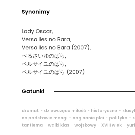
Synonimy
Lady Oscar,
Versailles no Bara,
Versailles no Bara (2007),
べるさいゆのばら,
ベルサイユのばら,
ベルサイユのばら (2007)
Gatunki
-
-
-
dramat
dziewczęca miłość
historyczne
klasy
-
-
-
na podstawie mangi
naginanie płci
polityka
r
-
-
-
-
tantiema
walki klas
wojskowy
XVIII wiek
yuri