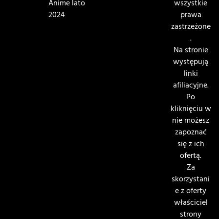
Anime lato
wszystkie
2024
prawa
zastrzeżone
.
Na stronie
występują
linki
afiliacyjne.
Po
kliknięciu w
nie możesz
zapoznać
się z ich
ofertą.
Za
skorzystani
e z oferty
właściciel
strony