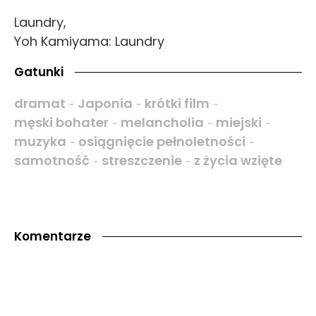
Laundry,
Yoh Kamiyama: Laundry
Gatunki
dramat
Japonia
krótki film
-
-
-
męski bohater
melancholia
miejski
-
-
-
muzyka
osiągnięcie pełnoletności
-
-
samotność
streszczenie
z życia wzięte
-
-
Komentarze