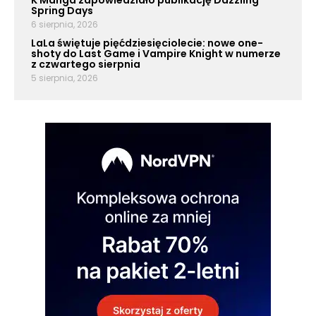
K Manga zapowiedziało publikację Dazzling
Spring Days
6 sierpnia, 2026
LaLa świętuje pięćdziesięciolecie: nowe one-
shoty do Last Game i Vampire Knight w numerze
z czwartego sierpnia
5 sierpnia, 2026