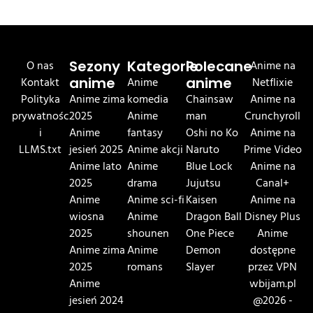
O nas
Sezony
Kategorie
Polecane
Anime na
Kontakt
anime
Anime
anime
Netflixie
Polityka
Anime zima
komedia
Chainsaw
Anime na
prywatnośc
2025
Anime
man
Crunchyroll
i
Anime
fantasy
Oshi no Ko
Anime na
LLMS.txt
jesień 2025
Anime akcji
Naruto
Prime Video
Anime lato
Anime
Blue Lock
Anime na
2025
drama
Jujutsu
Canal+
Anime
Anime sci-fi
Kaisen
Anime na
wiosna
Anime
Dragon Ball
Disney Plus
2025
shounen
One Piece
Anime
Anime zima
Anime
Demon
dostępne
2025
romans
Slayer
przez VPN
Anime
wbijam.pl
jesień 2024
@2026 -