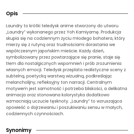
Opis
Laundry to krótki teledysk anime stworzony do utworu
„Laundry” wykonanego przez Yoh Kamiyamę. Produkcja
skupia się na codziennym życiu młodego bohatera, który
mierzy się z rutyną oraz trudnościami dorastania we
współczesnym japońskim mieście. Każdy dzień,
symbolizowany przez powtarzające się pranie, staje się
tłem dla nostalgicznych wspomnień i prób zrozumienia
własnych emocji. Teledysk przeplata realistyczne sceny z
subtelną, poetycką warstwą wizualną, podkreślając
melancholijny, refleksyjny ton narracji. Centralnym
motywem jest samotność i potrzeba bliskości, a delikatna
animacja oraz stonowana kolorystyka dodatkowo
wzmacniają uczucie tęsknoty. „Laundry” to wzruszająca
opowieść o dojrzewaniu i poszukiwaniu sensu w małych,
codziennych czynnościach.
Synonimy