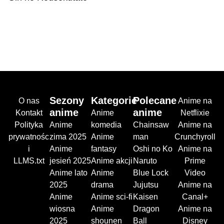
Sezony
Kategorie
Polecane
O nas
Anime na
anime
anime
Kontakt
Anime
Netflixie
Polityka
Anime
komedia
Chainsaw
Anime na
prywatnośc
zima 2025
Anime
man
Crunchyroll
i
Anime
fantasy
Oshi no Ko
Anime na
LLMS.txt
jesień 2025
Anime akcji
Naruto
Prime
Anime lato
Anime
Blue Lock
Video
2025
drama
Jujutsu
Anime na
Anime
Anime sci-fi
Kaisen
Canal+
wiosna
Anime
Dragon
Anime na
2025
shounen
Ball
Disney