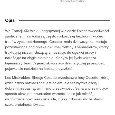
Nippon Animation
Opis
We Francji XIX wieku, pogrążonej w biedzie i niesprawiedliwości
społecznej, najmłodsi są często najbardziej bezbronni wobec
trudów życia codziennego. Cosette, mała dziewczynka, zostaje
pozostawiona pod opieką okrutnej rodziny Thénardierów, którzy
traktują ją niczym służącą, zmuszając do ciężkiej pracy i
narażając na ciągłe cierpienie. Kiedy w jej życie wkracza
tajemniczy Jean Valjean, skrywający dramatyczną przeszłość,
pojawia się nadzieja na lepszą przyszłość.
Les Misérables: Shoujo Cosette przedstawia losy Cosette, której
dzieciństwo naznaczone jest bólem, ale też wytrwałością i
dobrem, niegasnącym mimo przeciwności. Seria w przejmujący
sposób ukazuje uniwersalne wartości, takie jak miłość,
współczucie oraz niezwykłą siłę, z jaką człowiek może stawić
czoła brutalności świata.