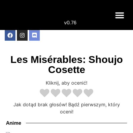
v0.76
Live odcinki
Najlepsze anime 
Les Misérables: Shoujo
Cosette
Kliknij, aby ocenić!
Jak dotąd brak głosów! Bądź pierwszym, który
oceni!
Anime