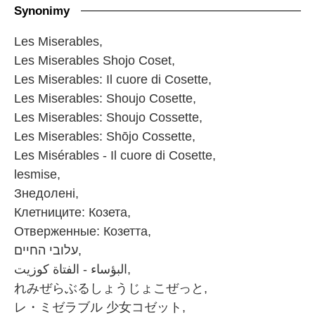
Synonimy
Les Miserables,
Les Miserables Shojo Coset,
Les Miserables: Il cuore di Cosette,
Les Miserables: Shoujo Cosette,
Les Miserables: Shoujo Cossette,
Les Miserables: Shōjo Cossette,
Les Misérables - Il cuore di Cosette,
lesmise,
Знедолені,
Клетниците: Козета,
Отверженные: Козетта,
עלובי החיים,
البؤساء - الفتاة كوزيت,
れみぜらぶるしょうじょこぜっと,
レ・ミゼラブル 少女コゼット,