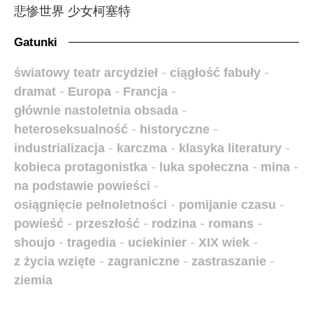
悲惨世界 少女柯塞特
Gatunki
światowy teatr arcydzieł
-
ciągłość fabuły
-
dramat
-
Europa
-
Francja
-
głównie nastoletnia obsada
-
heteroseksualność
-
historyczne
-
industrializacja
-
karczma
-
klasyka literatury
-
kobieca protagonistka
-
luka społeczna
-
mina
-
na podstawie powieści
-
osiągnięcie pełnoletności
-
pomijanie czasu
-
powieść
-
przeszłość
-
rodzina
-
romans
-
shoujo
-
tragedia
-
uciekinier
-
XIX wiek
-
z życia wzięte
-
zagraniczne
-
zastraszanie
-
ziemia